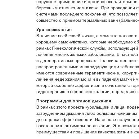
наружное применение и противовоспалительное д
бережным отношением к коже. При проведении 
системами последнего поколения, что позволяет
совместно с приёмом термальных ванн (бальнео
Урогинекология
В течение всей своей жизни, с момента половог
хорошему самочувствию, которые необходимо обе
рамках Гинекологической службы, использующей
лечения многих женских заболеваний. В частнос
и дегенеративных процессах. Половина женщин с
распространёнными инвалидирующими заболевани
имеются современные терапевтические, хирургич
лечения недержания мочи и выпадения матки име
который особенно эффективен в сочетании с те
гидротерапию в сфере гинекологии, определив с
Программы для органов дыхания
В рамках этого проекта курильщики и лица, по
затруднением дыхания либо большим излишним в
для оценки эффективности. На основе полученно
восстановить оптимальное дыхание. Эта возможно
преимуществами повышения качества жизни в кра