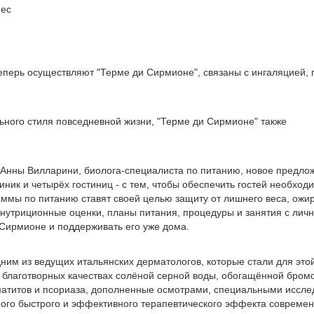
нес
еперь осуществляют "Терме ди Сирмионе", связаны с ингаляцией,
ьного стиля повседневной жизни, "Терме ди Сирмионе" также
 Анны Вилларини, биолога-специалиста по питанию, новое предло
клиник и четырёх гостиниц - с тем, чтобы обеспечить гостей необ
ммы по питанию ставят своей целью защиту от лишнего веса, ожи
нутриционные оценки, планы питания, процедуры и занятия с личн
Сирмионе и поддерживать его уже дома.
ним из ведущих итальянских дерматологов, которые стали для эт
о благотворных качествах солёной серной воды, обогащённой бром
матитов и псориаза, дополненные осмотрами, специальными иссл
мого быстрого и эффективного терапевтического эффекта совреме