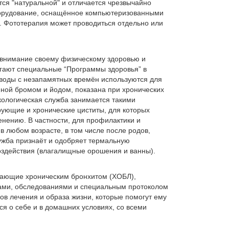
ся "натуральной" и отличается чрезвычайно
борудование, оснащённое компьютеризованными
. Фототерапия может проводиться отдельно или
е внимание своему физическому здоровью и
агают специальные “Программы здоровья” в
 воды с незапамятных времён используются для
нной бромом и йодом, показана при хронических
кологическая служба занимается такими
ующие и хронические циститы, для которых
нению. В частности, для профилактики и
 любом возрасте, в том числе после родов,
ужба признаёт и одобряет термальную
оздействия (влагалищные орошения и ванны).
адающие хроническим бронхитом (ХОБЛ),
рами, обследованиями и специальным протоколом
ов лечения и образа жизни, которые помогут ему
ся о себе и в домашних условиях, со всеми