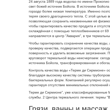
24 августа 1889 года водолаз по имени Прокопио 
свет божий источник Бойола. В источнике Бойола 
гораздо более низкая температура. Именно поэто
теряя своего драгоценного тепла. С этой целью
позволяющая сохранить неизменными её физико-х
чтобы гарантировать качество продукта и отсутс
охлаждённая с помощью теплообменников от 69 г
направляется в центр "Аквария", в три термальны
Чтобы гарантировать сохранение качества воды
проверку качества, подвергаются операции прод
поверхность и удалить возможные загрязнения. П
круговорот термальной воды неисчерпаем: сегодн
источника Бойола, трансформированная и обога
Контроль качества воды «Терме ди Сирмионе» о
благодаря высокому качеству системы трубопров
бактериальных форм. Компанией регулярно осуще
гарантируя отсутствие минимальных отклонений 
Терме ди Сирмионе", уже классифицированные М
службы. 2 Центра термального лечения: термы "Вир
Грязи, ванны и массаж