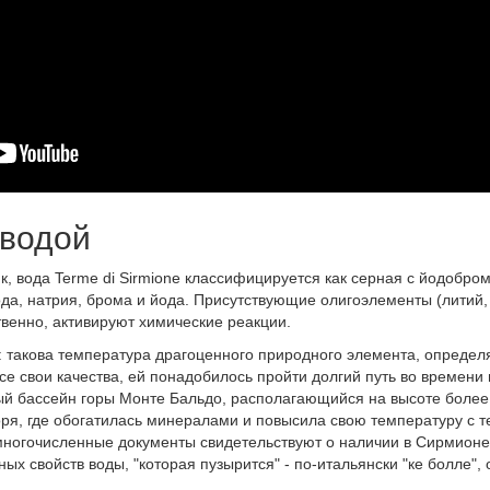
 водой
к, вода Terme di Sirmione классифицируется как серная с йодобр
да, натрия, брома и йода. Присутствующие олигоэлементы (литий, 
ственно, активируют химические реакции.
ю: такова температура драгоценного природного элемента, опреде
 свои качества, ей понадобилось пройти долгий путь во времени 
ый бассейн горы Монте Бальдо, располагающийся на высоте более 
ря, где обогатилась минералами и повысила свою температуру с те
многочисленные документы свидетельствуют о наличии в Сирмионе
х свойств воды, "которая пузырится" - по-итальянски "ке болле",