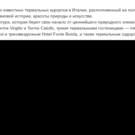
ых известных термальных курортов в Италии, расположенный на по
ковой истории, красоты природы и искусства.
руктура, которая берет свое начало от ценнейшего природного эле
me Virgilio и Terme Catullo, тремя термальными гостиницами — пя
si и трехзвездочным Hotel Fonte Boiola, а также термальным оздо