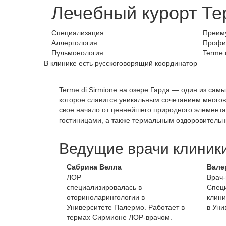
Лечебный курорт Т
Специализация
Преим
Аллергология
Профил
Пульмонология
Terme 
В клинике есть русскоговорящий координатор
Terme di Sirmione на озере Гарда — один из сам
которое славится уникальным сочетанием многовек
свое начало от ценнейшего природного элемент
гостиницами, а также термальным оздоровительн
Ведущие врачи клиник
Сабрина Велла
Вале
ЛОР
Врач-
специализировалась в
Специ
оториноларингологии в
клини
Университете Палермо. Работает в
в Уни
термах Сирмионе ЛОР-врачом.