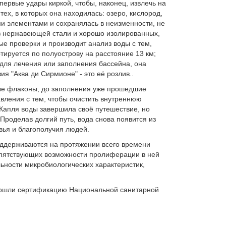
первые удары киркой, чтобы, наконец, извлечь на
ех, в которых она находилась: озеро, кислород,
ми элементами и сохранялась в неизменности, не
из нержавеющей стали и хорошо изолированных,
 проверки и производит анализ воды с тем,
тируется по полуострову на расстояние 13 км;
для лечения или заполнения бассейна, она
я "Аква ди Сирмионе" - это её розлив..
ные флаконы, до заполнения уже прошедшие
вления с тем, чтобы очистить внутреннюю
 Капля воды завершила своё путешествие, но
Проделав долгий путь, вода снова появится из
ья и благополучия людей.
оддерживаются на протяжении всего времени
епятствующих возможности пролиферации в ней
ьности микробиологических характеристик,
прошли сертификацию Национальной санитарной