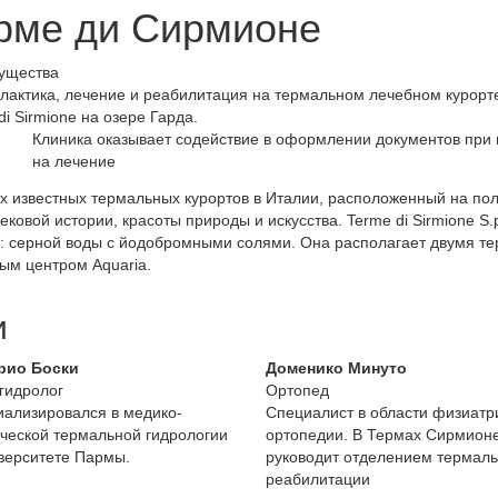
ерме ди Сирмионе
ущества
актика, лечение и реабилитация на термальном лечебном курорт
di Sirmione на озере Гарда.
Клиника оказывает содействие в оформлении документов при 
на лечение
ых известных термальных курортов в Италии, расположенный на по
овой истории, красоты природы и искусства. Terme di Sirmione S.p
а: серной воды с йодобромными солями. Она располагает двумя 
ым центром Aquaria.
и
рио Боски
Доменико Минуто
гидролог
Ортопед
ализировался в медико-
Специалист в области физиатр
ческой термальной гидрологии
ортопедии. В Термах Сирмион
верситете Пармы.
руководит отделением термал
реабилитации