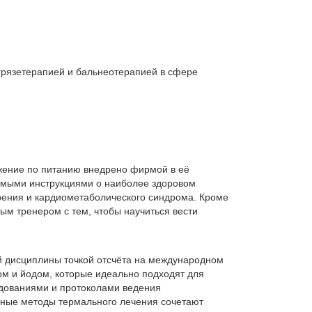
 грязетерапией и бальнеотерапией в сфере
жение по питанию внедрено фирмой в её
ходимыми инструкциями о наиболее здоровом
рения и кардиометаболического синдрома. Кроме
ым тренером с тем, чтобы научиться вести
ой дисциплины точкой отсчёта на международном
ом и йодом, которые идеально подходят для
едованиями и протоколами ведения
нные методы термального лечения сочетают