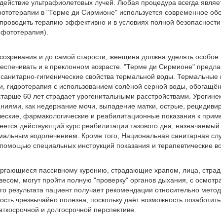
ействие ультрафиолетовых лучей. Любая процедура всегда являет
фототерапии в "Терме ди Сирмионе" используется современное о
 проводить терапию эффективно и в условиях полной безопасности
-фототерапия).
о созревания и до самой старости, женщина должна уделять особо
спечивать и в преклонном возрасте. "Терме ди Сирмионе" предл
 санитарно-гигиенические свойства термальной воды. Термальные
ти, гидротерапия с использованием солёной серной воды, обогащё
тарше 60 лет страдает урогенитальными расстройствами. Урогине
ями, как недержание мочи, выпадение матки, острые, рецидивир
еские, фармакологические и реабилитационные показания к приме
ется действующий курс реабилитации тазового дна, назначаемый в
рмальным водолечением. Кроме того, Национальная санитарная сл
 помощью специальных инструкций показания и терапевтические в
двергающиеся пассивному курению, страдающие храпом, лица, стр
есом, могут пройти полную "проверку" органов дыхания, с осмот
го результата пациент получает рекомендации относительно метод
сть чрезвычайно полезна, поскольку даёт возможность позаботить
ткосрочной и долгосрочной перспективе.