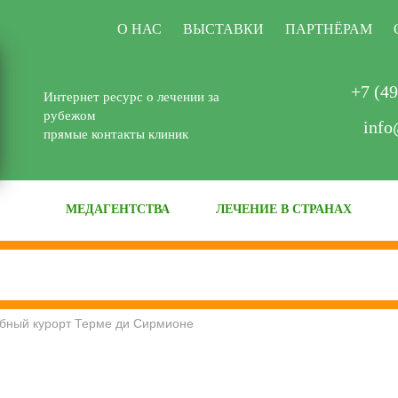
О НАС
ВЫСТАВКИ
ПАРТНЁРАМ
+7 (49
Интернет ресурс о лечении за
рубежом
info
прямые контакты клиник
МЕДАГЕНТСТВА
ЛЕЧЕНИЕ В СТРАНАХ
бный курорт Терме ди Сирмионе