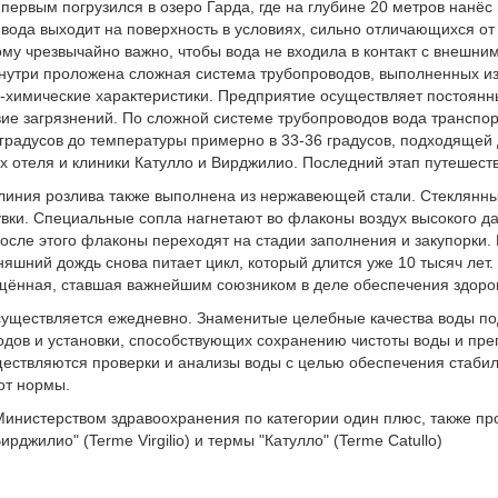
первым погрузился в озеро Гарда, где на глубине 20 метров нанёс 
вода выходит на поверхность в условиях, сильно отличающихся от т
му чрезвычайно важно, чтобы вода не входила в контакт с внешни
 внутри проложена сложная система трубопроводов, выполненных 
имические характеристики. Предприятие осуществляет постоянные
твие загрязнений. По сложной системе трубопроводов вода транспор
радусов до температуры примерно в 33-36 градусов, подходящей 
х отеля и клиники Катулло и Вирджилио. Последний этап путешестви
, линия розлива также выполнена из нержавеющей стали. Стеклян
увки. Специальные сопла нагнетают во флаконы воздух высокого да
осле этого флаконы переходят на стадии заполнения и закупорки.
яшний дождь снова питает цикл, который длится уже 10 тысяч лет. 
щённая, ставшая важнейшим союзником в деле обеспечения здоров
существляется ежедневно. Знаменитые целебные качества воды п
одов и установки, способствующих сохранению чистоты воды и пр
ствляются проверки и анализы воды с целью обеспечения стабил
от нормы.
инистерством здравоохранения по категории один плюс, также 
джилио" (Terme Virgilio) и термы "Катулло" (Terme Catullo)