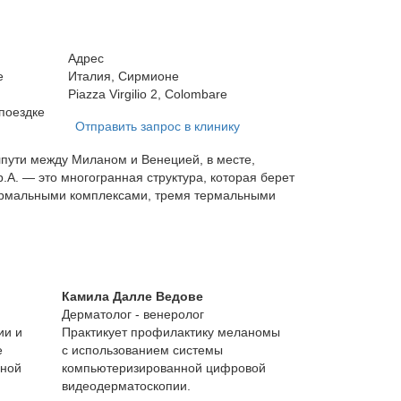
Адрес
е
Италия, Сирмионе
Piazza Virgilio 2, Colombare
поездке
Отправить запрос в клинику
лпути между Миланом и Венецией, в месте,
.A. — это многогранная структура, которая берет
термальными комплексами, тремя термальными
Камила Далле Ведове
Дерматолог - венеролог
ии и
Практикует профилактику меланомы
е
с использованием системы
ьной
компьютеризированной цифровой
видеодерматоскопии.