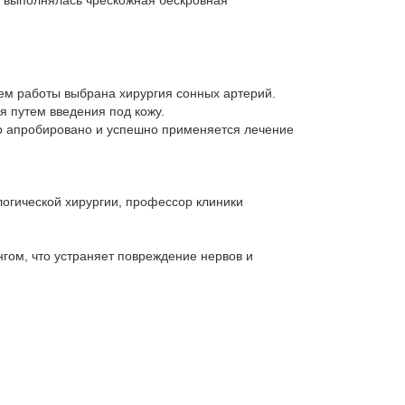
но выполнялась чрескожная бескровная
ем работы выбрана хирургия сонных артерий.
 путем введения под кожу.
р апробировано и успешно применяется лечение
огической хирургии, профессор клиники
гом, что устраняет повреждение нервов и