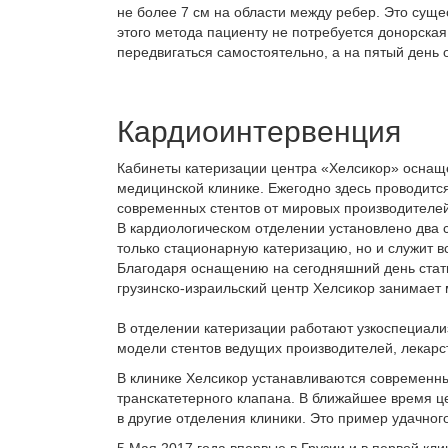
не более 7 см на области между ребер. Это сущ
этого метода пациенту не потребуется донорска
передвигаться самостоятельно, а на пятый день 
Кардиоинтервенция
Кабинеты катеризации центра «Хелсикор» оснащ
медицинской клинике. Ежегодно здесь проводит
современных стентов от мировых производителей
В кардиологическом отделении установлено два 
только стационарную катеризацию, но и служит 
Благодаря оснащению на сегодняшний день стат
грузинско-израильский центр Хелсикор занимает
В отделении катеризации работают узкоспециал
модели стентов ведущих производителей, лекар
В клинике Хелсикор устанавливаются современн
транскатетерного клапана. В ближайшее время ц
в другие отделения клиники. Это пример удачног