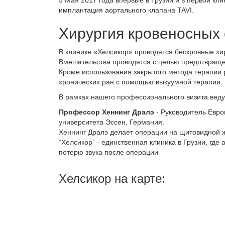
5 Mая 2017 года впервые в Грузии и в первой кл
имплантация аортального клапана TAVI.
Хирургия кровеносных 
В клинике «Хелсикор» проводятся бескровные хи
Вмешательства проводятся с целью предотвращен
Кроме использования закрытого метода терапии
хронических ран с помощью выкуумной терапии.
В рамках нашего профессионального визита вед
Профессор Хеннинг Дралэ
- Руководитель Евро
университета Эссен, Германия.
Хеннинг Дралэ делает операции на щитовидной ж
“Хелсикор” - единственная клиника в Грузии, г
потерю звука после операции
Хелсикор на карте: