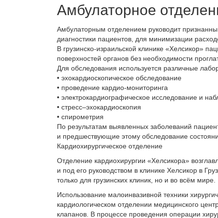
Амбулаторное отделен
Амбулаторным отделением руководит признанный
диагностики пациентов, для минимизации расход
В грузинско-израильской клинике «Хелсикор» па
поверхностей органов без необходимости проглат
Для обследования используется различные лабор
• эхокардиоскопическое обследование
• проведение кардио-мониторинга
• электрокардиографическое исследование и на
• стресс–эхокардиоскопия
• спирометрия
По результатам выявленных заболеваний пациент
и предшествующие этому обследование состояни
Кардиохирургическое отделение
Отделение кардиохирургии «Хелсикора» возглавля
и под его руководством в клинике Хелсикор в Гр
только для грузинских клиник, но и во всём мире.
Использование малоинвазивной техники хирурги
кардиологическом отделении медицинского цент
клапанов. В процессе проведения операции хирур