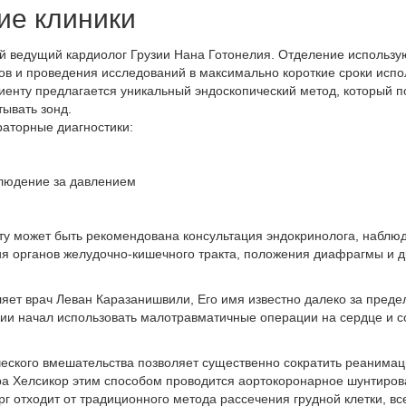
ие клиники
 ведущий кардиолог Грузии Нана Готонелия. Отделение использу
ов и проведения исследований в максимально короткие сроки испо
циенту предлагается уникальный эндоскопический метод, который 
ывать зонд.
аторные диагностики:
блюдение за давлением
у может быть рекомендована консультация эндокринолога, наблюден
я органов желудочно-кишечного тракта, положения диафрагмы и д
ет врач Леван Каразанишвили, Его имя известно далеко за предел
узии начал использовать малотравматичные операции на сердце и 
ческого вмешательства позволяет существенно сократить реанима
ра Хелсикор этим способом проводится аортокоронарное шунтиров
г отходит от традиционного метода рассечения грудной клетки, в