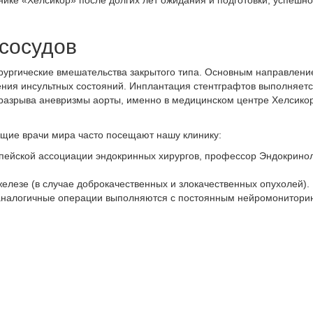
инике «Хелсикор» после долгих лет ожидания и подготовки, успеш
сосудов
рургические вмешательства закрытого типа. Основным направлени
ия инсультных состояний. Инплантация стентграфтов выполняется
 разрыва аневризмы аорты, именно в медицинском центре Хелсико
ущие врачи мира часто посещают нашу клинику:
пейской ассоциации эндокринных хирургов, профессор Эндокринол
елезе (в случае доброкачественных и злокачественных опухолей).
де аналогичные операции выполняются с постоянным нейромониторин