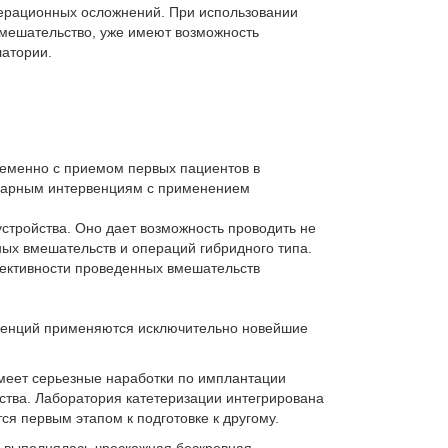
операционных осложнений. При использовании
вмешательство, уже имеют возможность
латории.
еменно с приемом первых пациентов в
онарным интервенциям с применением
стройства. Оно дает возможность проводить не
ых вмешательств и операций гибридного типа.
фективности проведенных вмешательств
рвенций применяются исключительно новейшие
меет серьезные наработки по имплантации
ства. Лаборатория катетеризации интегрирована
ся первым этапом к подготовке к другому.