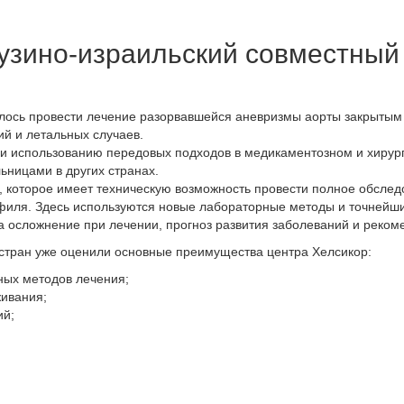
Грузино-израильский совместный
алось провести лечение разорвавшейся аневризмы аорты закрытым
ий и летальных случаев.
и использованию передовых подходов в медикаментозном и хирург
ьницами в других странах.
 которое имеет техническую возможность провести полное обследо
иля. Здесь используются новые лабораторные методы и точнейшие
ка осложнение при лечении, прогноз развития заболеваний и реком
х стран уже оценили основные преимущества центра Хелсикор:
ых методов лечения;
ивания;
ий;