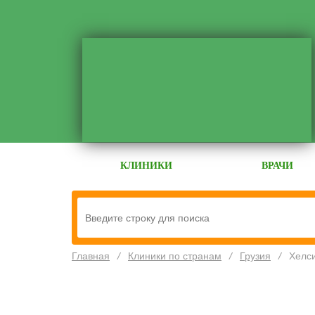
КЛИНИКИ
ВРАЧИ
Главная
/
Клиники по странам
/
Грузия
/
Хелс