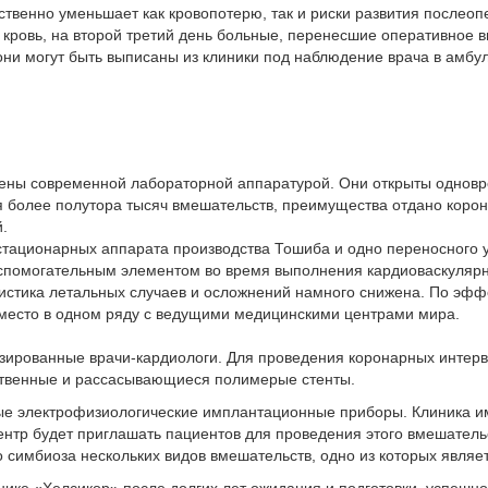
ественно уменьшает как кровопотерю, так и риски развития после
я кровь, на второй третий день больные, перенесшие оперативное 
они могут быть выписаны из клиники под наблюдение врача в амбу
ены современной лабораторной аппаратурой. Они открыты одновр
ся более полутора тысяч вмешательств, преимущества отдано кор
.
стационарных аппарата производства Тошиба и одно переносного у
вспомогательным элементом во время выполнения кардиоваскулярн
истика летальных случаев и осложнений намного снижена. По эф
 место в одном ряду с ведущими медицинскими центрами мира.
изированные врачи-кардиологи. Для проведения коронарных инте
ственные и рассасывающиеся полимерые стенты.
ые электрофизиологические имплантационные приборы. Клиника и
ентр будет приглашать пациентов для проведения этого вмешатель
о симбиоза нескольких видов вмешательств, одно из которых являет