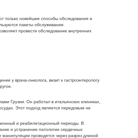
ют только новейшие способы обследования и
льзуются пакеты обслуживания.
позволяет провести обследование внутренних
ие у врача-онколога, визит к гастроэнтерологу
ругое.
ами Грузии. Он работал в итальянских клиниках,
сосудах. Этот подход является передовым не
ционный и реабилитационный периоды. В
ание и устранение патологии сердечных
се манипуляции проводятся через разрез длиной