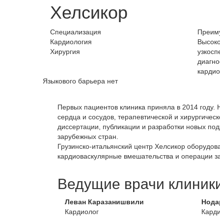
Хелсикор
Специализация
Преим
Кардиология
Высоко
Хирургия
узкосп
диагно
кардио
Языкового барьера нет
Первых пациентов клиника приняла в 2014 году.
сердца и сосудов, терапевтической и хирургичес
диссертации, публикации и разработки новых под
зарубежных стран.
Грузинско-итальянский центр Хелсикор оборудов
кардиоваскулярные вмешательства и операции з
Ведущие врачи клиник
Леван Каразанишвили
Нода
Кардиолог
Карди