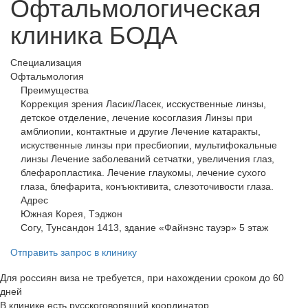
Офтальмологическая
клиника БОДА
Специализация
Офтальмология
Преимущества
Коррекция зрения Ласик/Ласек, исскуственные линзы,
детское отделение, лечение косоглазия Линзы при
амблиопии, контактные и другие Лечение катаракты,
искуственные линзы при пресбиопии, мультифокальные
линзы Лечение заболеваний сетчатки, увеличения глаз,
блефаропластика. Лечение глаукомы, лечение сухого
глаза, блефарита, конъюктивита, слезоточивости глаза.
Адрес
Южная Корея, Тэджон
Согу, Тунсандон 1413, здание «Файнэнс тауэр» 5 этаж
Отправить запрос в клинику
Для россиян виза не требуется, при нахождении сроком до 60
дней
В клинике есть русскоговорящий координатор