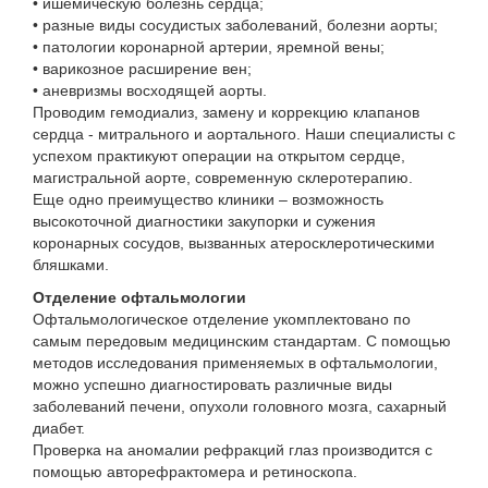
• ишемическую болезнь сердца;
• разные виды сосудистых заболеваний, болезни аорты;
• патологии коронарной артерии, яремной вены;
• варикозное расширение вен;
• аневризмы восходящей аорты.
Проводим гемодиализ, замену и коррекцию клапанов
сердца - митрального и аортального. Наши специалисты с
успехом практикуют операции на открытом сердце,
магистральной аорте, современную склеротерапию.
Еще одно преимущество клиники – возможность
высокоточной диагностики закупорки и сужения
коронарных сосудов, вызванных атеросклеротическими
бляшками.
Отделение офтальмологии
Офтальмологическое отделение укомплектовано по
самым передовым медицинским стандартам. С помощью
методов исследования применяемых в офтальмологии,
можно успешно диагностировать различные виды
заболеваний печени, опухоли головного мозга, сахарный
диабет.
Проверка на аномалии рефракций глаз производится с
помощью авторефрактомера и ретиноскопа.