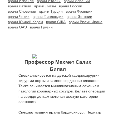
врачи Израиля
врачи Италии
врачи Испании
врачи Латвии
врачи Литвы
врачи России
врачи Словении
врачи Турции
врачи Франции
врачи Чехии
врачи Финляндии
врачи Эстонии
врачи Южной Кореи
врачи США
врачи Врачи Ирана
врачи ОАЭ
врачи Грузии
Профессор Мехмет Салих
Билал
Специализируется на детской кардиохирургии,
хирургии аорты и замене сердечных клапанов.
Также занимается миниинвазивным лечением
патологий коронарных сосудов. Делает операции
на сердце деткам включая шестую категорию
сложности.
Специализация врача
Кардиохирург, Педиатр