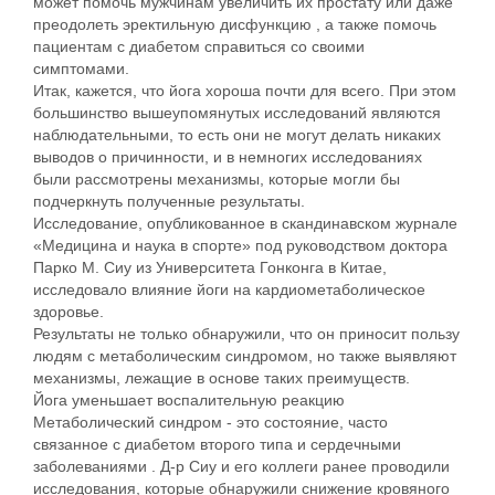
может помочь мужчинам увеличить их простату или даже
преодолеть эректильную дисфункцию , а также помочь
пациентам с диабетом справиться со своими
симптомами.
Итак, кажется, что йога хороша почти для всего. При этом
большинство вышеупомянутых исследований являются
наблюдательными, то есть они не могут делать никаких
выводов о причинности, и в немногих исследованиях
были рассмотрены механизмы, которые могли бы
подчеркнуть полученные результаты.
Исследование, опубликованное в скандинавском журнале
«Медицина и наука в спорте» под руководством доктора
Парко М. Сиу из Университета Гонконга в Китае,
исследовало влияние йоги на кардиометаболическое
здоровье.
Результаты не только обнаружили, что он приносит пользу
людям с метаболическим синдромом, но также выявляют
механизмы, лежащие в основе таких преимуществ.
Йога уменьшает воспалительную реакцию
Метаболический синдром - это состояние, часто
связанное с диабетом второго типа и сердечными
заболеваниями . Д-р Сиу и его коллеги ранее проводили
исследования, которые обнаружили снижение кровяного