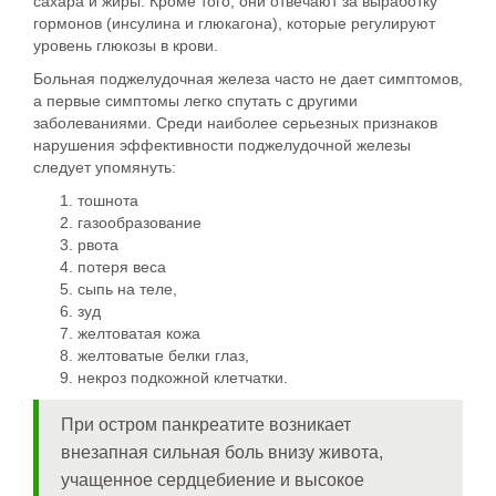
сахара и жиры. Кроме того, они отвечают за выработку
гормонов (инсулина и глюкагона), которые регулируют
уровень глюкозы в крови.
Больная поджелудочная железа часто не дает симптомов,
а первые симптомы легко спутать с другими
заболеваниями. Среди наиболее серьезных признаков
нарушения эффективности поджелудочной железы
следует упомянуть:
тошнота
газообразование
рвота
потеря веса
сыпь на теле,
зуд
желтоватая кожа
желтоватые белки глаз,
некроз подкожной клетчатки.
При остром панкреатите возникает
внезапная сильная боль внизу живота,
учащенное сердцебиение и высокое