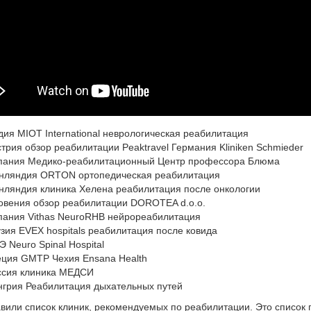
дия MIOT International неврологическая реабилитация
стрия обзор реабилитации Peaktravel Германия Kliniken Schmieder
пания Медико-реабилитационный Центр профессора Блюма
нляндия ORTON ортопедическая реабилитация
нляндия клиника Хелена реабилитация после онкологии
овения обзор реабилитации DOROTEA d.o.o.
пания Vithas NeuroRHB нейрореабилитация
узия EVEX hospitals реабилитация после ковида
 Neuro Spinal Hospital
еция GMTP Чехия Ensana Health
ссия клиника МЕДСИ
нгрия Реабилитация дыхательных путей
вили список клиник, рекомендуемых по реабилитации. Это список 