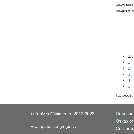
работать
пациенто
2.8
1
2
3
4
5
Голосов:
Пользов
© TopMedClinic.com, 2012-2026
Отказ от
Все права защищены.
Согласи