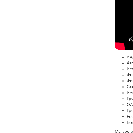
Ин
Ав
Ис
Фи
Фи
Сл
Ис
Гр
ОАЭ
Гр
Ро
Ве
Мы соста