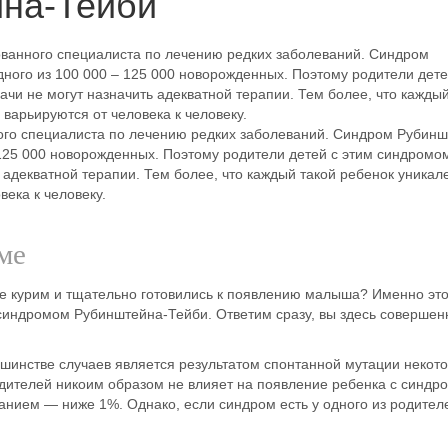
на-Тейби
ованного специалиста по лечению редких заболеваний. Синдром
дного из 100 000 – 125 000 новорожденных. Поэтому родители дете
ачи не могут назначить адекватной терапии. Тем более, что каждый
варьируются от человека к человеку.
ого специалиста по лечению редких заболеваний. Синдром Рубин
– 125 000 новорожденных. Поэтому родители детей с этим синдромо
ь адекватной терапии. Тем более, что каждый такой ребенок уника
ека к человеку.
ме
 не курим и тщательно готовились к появлению малыша? Именно эт
синдромом Рубинштейна-Тейби. Ответим сразу, вы здесь совершен
ьшинстве случаев является результатом спонтанной мутации некот
родителей никоим образом не влияет на появление ребенка с синдр
анием — ниже 1%. Однако, если синдром есть у одного из родител