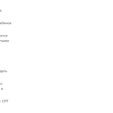
в,
ебенок
яется
учшее
дать
с:
 и
с СРТ