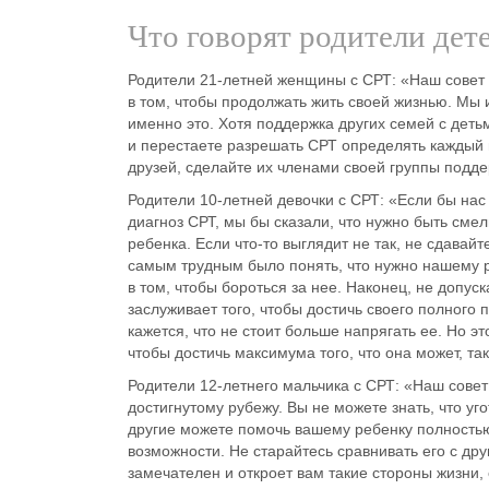
Что говорят родители дет
Родители 21-летней женщины с СРТ
: «
Наш совет 
в том, чтобы продолжать жить своей жизнью. Мы 
именно это. Хотя поддержка других семей с деть
и перестаете разрешать СРТ определять каждый м
друзей, сделайте их членами своей группы подде
Родители 10-летней девочки с СРТ
: «
Если бы нас 
диагноз СРТ, мы бы сказали, что нужно быть смел
ребенка. Если что-то выглядит не так, не сдавайт
самым трудным было понять, что нужно нашему ре
в том, чтобы бороться за нее. Наконец, не допус
заслуживает того, чтобы достичь своего полного
кажется, что не стоит больше напрягать ее. Но э
чтобы достичь максимума того, что она может, так
Родители 12-летнего мальчика с СРТ
: «
Наш совет
достигнутому рубежу. Вы не можете знать, что уг
другие можете помочь вашему ребенку полностью
возможности. Не старайтесь сравнивать его с дру
замечателен и откроет вам такие стороны жизни,