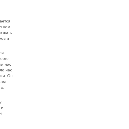
чается
ал нам
е жить
ков и
ли
воего
ля нас
ло нас
тии. Он
нам
го,
у
 и
и