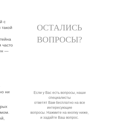
й с
ОСТАЛИСЬ
 такой
ВОПРОСЫ?
штейна
м часто
лен —
о
но ни
Если у Вас есть вопросы, наши
специалисты
ответят Вам бесплатно на все
орых
интересующие
омом.
вопросы. Нажмите на кнопку ниже,
и задайте Ваш вопрос.
ей,