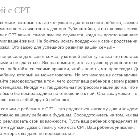
ей с СРТ
семьям, которые только что узнали диагноз своего ребенка, заклю
имели честь лично знать доктора Рубинштейна, и он однажды сказ
ми с СРТ важна, самое лучшее случается, когда вы просто начинает
иг вашей жизни. Не бойтесь искать поддержки у своих родственни
ржки. Это важно для успешного развития вашей семьи!
»
попросили дать совет семье, у которой ребенку только что постави
ыми и не сдаваться. Всегда помните, что вы лучше других знаете с
есь, работайте со своими врачами, чтобы понять, что происходит. Д
бенку, который не может говорить. Но это никогда не останавлива
кайте самодовольства в том, чего достиг ваш ребенок в своем разви
 потенциала. Иногда мы так довольны прогрессом нашей дочки, что 
то было бы несправедливо по отношению к ней. Она заслуживает то
 же, как и любой другой ребенок.
»
 семьям с ребенком с СРТ – это радоваться каждому дню и каждом
отовано вашему ребенку в будущем. Сосредоточьтесь на том, как вы
 реализовать свои возможности. Пусть ваш ребенок определяет эт
гими детьми, даже с теми, у кого есть СРТ. Ваш ребенок уникален,
 о которых вы даже не подозревали.
»