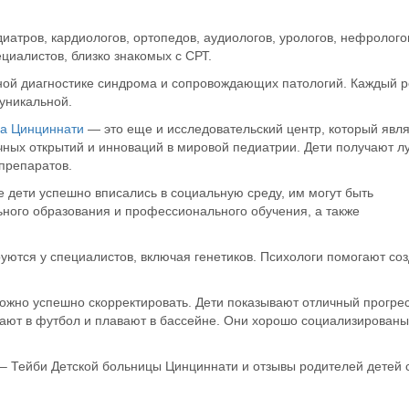
диатров, кардиологов, ортопедов, аудиологов, урологов, нефролого
ециалистов, близко знакомых с СРТ.
ой диагностике синдрома и сопровождающих патологий. Каждый р
 уникальной.
ца Цинциннати
— это еще и исследовательский центр, который явл
чных открытий и инноваций в мировой педиатрии. Дети получают л
препаратов.
дети успешно вписались в социальную среду, им могут быть
ного образования и профессионального обучения, а также
уются у специалистов, включая генетиков. Психологи помогают соз
можно успешно скорректировать. Дети показывают отличный прогрес
рают в футбол и плавают в бассейне. Они хорошо социализированы
 Тейби Детской больницы Цинциннати и отзывы родителей детей 