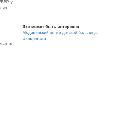
BBP, у
Задать вопрос специалисту
леча
Это может быть интересно
Медицинский центр детской больницы
Цинциннати
тся те