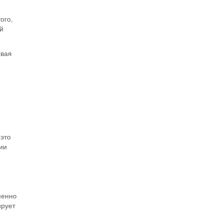
ого,
й
овая
 это
нии
менно
ирует
и