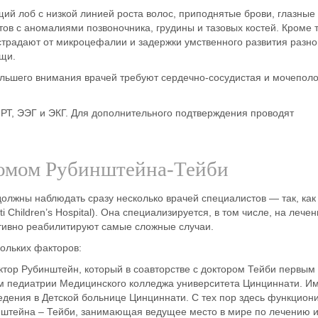
ий лоб с низкой линией роста волос, приподнятые брови, глазные
тов с аномалиями позвоночника, грудины и тазовых костей. Кроме т
, страдают от микроцефалии и задержки умственного развития разно
ищи.
ольшего внимания врачей требуют сердечно-сосудистая и мочепол
МРТ, ЭЭГ и ЭКГ. Для дополнительного подтверждения проводят
ромом Рубинштейна-Тейби
должны наблюдать сразу несколько врачей специалистов — так, как
ti Children’s Hospital). Она специализируется, в том числе, на лече
тивно реабилитируют самые сложные случаи.
ольких факторов:
тор Рубинштейн, который в соавторстве с доктором Тейби первым
м педиатрии Медицинского колледжа университета Цинциннати. И
едения в Детской больнице Цинциннати. С тех пор здесь функцион
штейна – Тейби, занимающая ведущее место в мире по лечению 