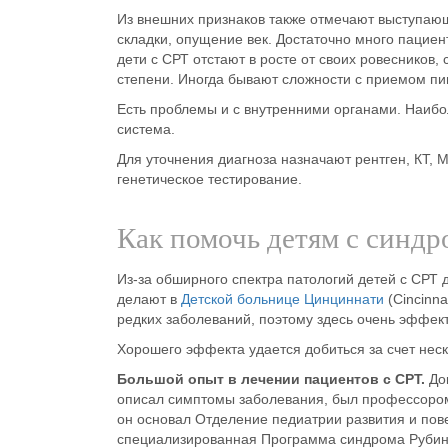
Из внешних признаков также отмечают выступающ
складки, опущение век. Достаточно много пациен
дети с СРТ отстают в росте от своих ровесников
степени. Иногда бывают сложности с приемом п
Есть проблемы и с внутренними органами. Наиб
система.
Для уточнения диагноза назначают рентген, КТ, 
генетическое тестирование.
Как помочь детям с синд
Из-за обширного спектра патологий детей с СРТ 
делают в
Детской больнице Цинциннати
(Cincinna
редких заболеваний, поэтому здесь очень эффек
Хорошего эффекта удается добиться за счет неск
Большой опыт в лечении пациентов с СРТ
.
Док
описал симптомы заболевания, был профессоро
он основал Отделение педиатрии развития и пов
специализированная Программа синдрома Рубин