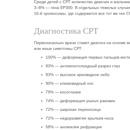
Среди детей с СРТ количество девочек и мальчи
3–8% — гена EP300. В отдельных тяжелых случаях
16-й хромосомы, где содержится все тот же ген 
Диагностика СРТ
Первоначально врачи ставят диагноз на основе в
или иные симптомы СРТ:
100% — деформация первых пальцев кисте
93% — антимонголоидный разрез глаз
93% — высокое арковидное небо
90% — клювовидный нос
79% — косоглазие
74% — деформация ушных раковин
72% — широкая переносица
72% — недоразвитие крыльев носа
58% — аномалии рефракции