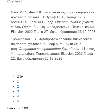
Ссылки:
Коэн М.С., Чен Н.К. Тотальное эндопротезирование
локтевого сустава. В: Вульф С.В., Педерсон В.К.,
Козин С.Х., Коэн М.С., ред.
Оперативная хирургия
кисти Грина
. 8-х изд. Филадельфия, Пенсильвания:
Elsevier; 2022:Глава 27. Дата обращения 23.12.2023
Трокмортон Т.В. Эндопротезирование плечевого и
локтевого суставов. В: Азар Ф.М., Бити Дж.Х.,
ред.
Оперативная ортопедия Кэмпбелла
. 14-е изд.
Филадельфия, Пенсильвания: Elsevier; 2021:Глава
12. Дата обращения 23.12.2023
3.04
1
2
3
4
5
Голосов:
109