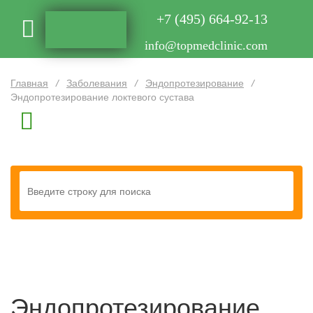
+7 (495) 664-92-13
info@topmedclinic.com
Главная
/
Заболевания
/
Эндопротезирование
/
Эндопротезирование локтевого сустава
Эндопротезирование