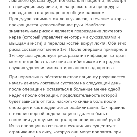
локтевого сустава будет полезна для пациента, несмотря
на присущие ему риски, то чаще всего эти процедуры
проводятся в стационаре под общим наркозом.
Процедура занимает около двух часов, в течение которых
прекращается кровоснабжение руки. Наиболее
значительным риском является повреждение локтевого
нерва (который управляет некоторыми сухожилиями и
мышцами кисти) и перелом костей вокруг локтя. Оба этих
риска составляют менее 1%. После операции примерно в
1% случаев существует риск развития инфекции, которая
может потребовать лечения антибиотиками и в редких
случаях удаления имплантированного эндопротеза.
При нормальных обстоятельствах пациенту разрешается
начать двигать локтевым суставом на следующий день
после операции и оставаться в больнице менее одной
недели после операции, продолжительность которой
будет зависеть от того, насколько сильна боль после
операции и как продвигается реабилитация. Как правило,
в течение первой недели пациент должен быть в
состоянии дотянуться до рта прооперированной рукой.
Из-за операции на связках и сухожилиях существует
ограничение на силу, которую они могут прилагать при