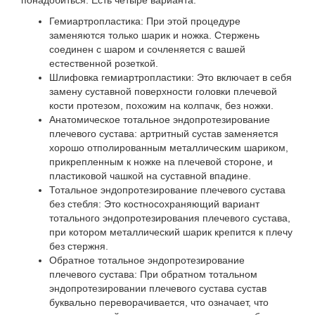
понадобиться. Есть четыре варианта:
Гемиартропластика
: При этой процедуре
заменяются только шарик и ножка. Стержень
соединен с шаром и сочленяется с вашей
естественной розеткой.
Шлифовка гемиартропластики
: Это включает в себя
замену суставной поверхности головки плечевой
кости протезом, похожим на колпачк, без ножки.
Анатомическое тотальное эндопротезирование
плечевого сустава
: артритный сустав заменяется
хорошо отполированным металлическим шариком,
прикрепленным к ножке на плечевой стороне, и
пластиковой чашкой на суставной впадине.
Тотальное эндопротезирование плечевого сустава
без стебля:
Это костносохраняющий вариант
тотального эндопротезирования плечевого сустава,
при котором металлический шарик крепится к плечу
без стержня.
Обратное тотальное эндопротезирование
плечевого сустава: При обратном тотальном
эндопротезировании плечевого сустава
сустав
буквально переворачивается, что означает, что