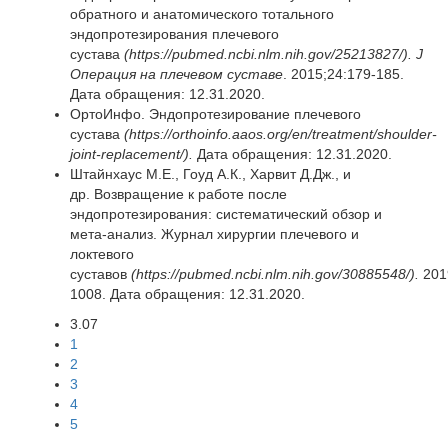
обратного и анатомического тотального
эндопротезирования плечевого
сустава
(https://pubmed.ncbi.nlm.nih.gov/25213827/).
J
Операция на плечевом суставе
. 2015;24:179-185.
Дата обращения: 12.31.2020.
ОртоИнфо.
Эндопротезирование плечевого
сустава
(https://orthoinfo.aaos.org/en/treatment/shoulder-
joint-replacement/).
Дата обращения: 12.31.2020.
Штайнхаус М.Е., Гоуд А.К., Харвит Д.Дж., и
др.
Возвращение к работе после
эндопротезирования: систематический обзор и
мета-анализ. Журнал хирургии плечевого и
локтевого
суставов
(https://pubmed.ncbi.nlm.nih.gov/30885548/).
201
1008. Дата обращения: 12.31.2020.
3.07
1
2
3
4
5