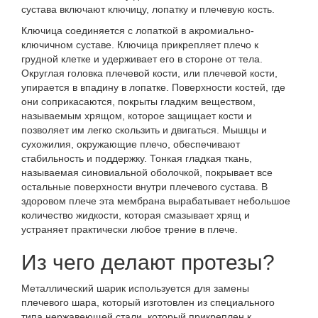
сустава включают ключицу, лопатку и плечевую кость.
Ключица соединяется с лопаткой в акромиально-
ключичном суставе. Ключица прикрепляет плечо к
грудной клетке и удерживает его в стороне от тела.
Округлая головка плечевой кости, или плечевой кости,
упирается в впадину в лопатке. Поверхности костей, где
они соприкасаются, покрыты гладким веществом,
называемым хрящом, которое защищает кости и
позволяет им легко скользить и двигаться. Мышцы и
сухожилия, окружающие плечо, обеспечивают
стабильность и поддержку. Тонкая гладкая ткань,
называемая синовиальной оболочкой, покрывает все
остальные поверхности внутри плечевого сустава. В
здоровом плече эта мембрана вырабатывает небольшое
количество жидкости, которая смазывает хрящ и
устраняет практически любое трение в плече.
Из чего делают протезы?
Металлический шарик используется для замены
плечевого шара, который изготовлен из специального
типа нержавеющей стали, который прикреплен к