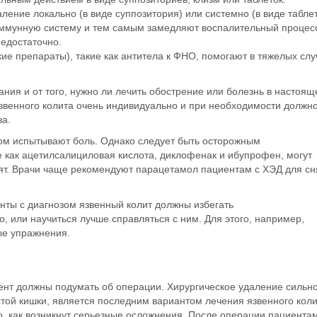
ление локально (в виде суппозитория) или системно (в виде таблет
иммунную систему и тем самым замедляют воспалительный процесс
едостаточно.
е препараты), такие как антитела к ФНО, помогают в тяжелых слу
ания и от того, нужно
ли лечить
обострение
или болезнь в настоящ
звенного колита
очень индивидуально
и при необходимости должно
ва.
ом
испытывают
боль
. Однако следует быть осторожным
е как ацетилсалициловая кислота, диклофенак и ибупрофен, могут
дят. Врачи чаще рекомендуют парацетамол пациентам с
ХЭД
для
сн
енты с диагнозом
язвенный колит
должны избегать
о, или научиться лучше справляться с ним. Для этого, например,
ые упражнения.
иент должны подумать об
операции
. Хирургическое удаление сильн
лстой кишки, является последним вариантом
лечения
язвенного кол
го, как возникнут серьезные осложнения. После
операции
пациента