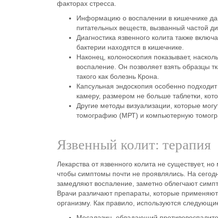
факторах стресса.
Информацию о
воспалении в кишечнике
да
питательных веществ, вызванный частой
ди
Диагностика
язвенного колита
также включ
бактерии находятся в кишечнике.
Наконец,
колоноскопия
показывает, насколь
воспаление. Он позволяет взять образцы т
такого как
болезнь Крона
.
Капсульная эндоскопия
особенно подходит 
камеру, размером не больше таблетки, кот
Другие методы визуализации, которые мог
томографию (МРТ) и компьютерную томог
Язвенный колит: терапия
Лекарства
от
язвенного колита
не существует, но
чтобы
симптомы
почти не проявлялись. На сего
замедляют воспаление, заметно облегчают сим
Врачи различают
препараты
, которые применяютс
организму. Как правило, используются следующи
Месалазин, обладающий противовоспалител