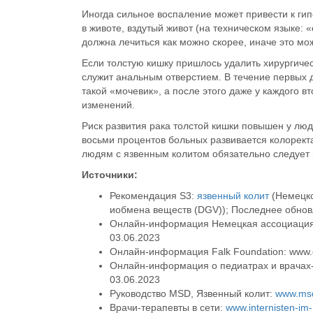
Иногда сильное
воспаление
может привести к
ги
в животе, вздутый живот (на техническом языке: 
должна лечиться как можно скорее, иначе это мо
Если толстую кишку пришлось удалить хирургичес
служит анальным отверстием. В течение первых 
такой «мочевик», а после этого даже у каждого
изменений.
Риск развития
рака толстой кишки
повышен у люд
восьми процентов больных развивается колоректа
людям с
язвенным колитом
обязательно следует
Источники:
Рекомендация S3:
язвенный колит
(Немецко
и
обмена веществ (DGV)
); Последнее обнов
Онлайн-информация Немецкая ассоциация 
03.06.2023
Онлайн-информация Falk Foundation
: www.
Онлайн-информация о педиатрах и врачах-
03.06.2023
Руководство MSD, Язвенный колит:
www.ms
Врачи-терапевты в сети:
www.internisten-im-