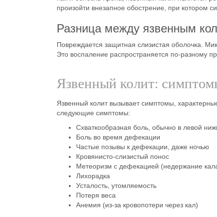
произойти
внезапное обострение
, при котором
с
Разница между язвенным кол
Повреждается защитная слизистая оболочка. Мик
Это воспаление распространяется по-разному пр
Язвенный колит: симптом
Язвенный колит
вызывает
симптомы, характерны
следующие
симптомы
:
Схваткообразная
боль
, обычно в левой ниж
Боль
во время дефекации
Частые позывы к дефекации, даже ночью
Кровянисто-слизистый
понос
Метеоризм с дефекацией (недержание кал
Лихорадка
Усталость, утомляемость
Потеря веса
Анемия (из-за кровопотери через кал)