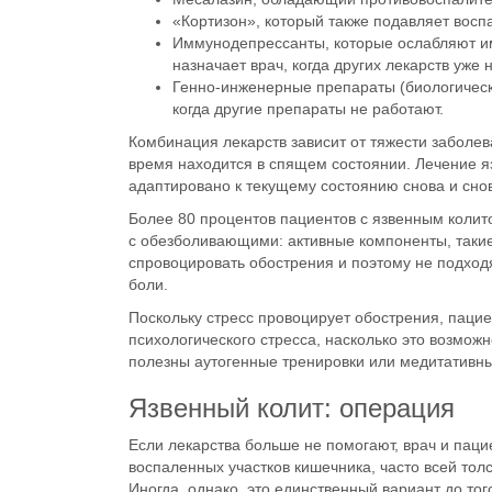
«Кортизон», который также подавляет воспа
Иммунодепрессанты
, которые ослабляют 
назначает врач, когда других
лекарств
уже н
Генно-инженерные препараты (биологически
когда другие препараты не работают.
Комбинация
лекарств
зависит от тяжести заболев
время находится в спящем состоянии.
Лечение
я
адаптировано к текущему состоянию снова и сно
Более 80 процентов пациентов с
язвенным колит
с
обезболивающими
: активные компоненты, таки
спровоцировать обострения и поэтому не подхо
боли
.
Поскольку стресс провоцирует обострения, паци
психологического стресса, насколько это возможн
полезны аутогенные тренировки или медитативн
Язвенный колит: операция
Если
лекарства
больше не помогают, врач и пац
воспаленных участков кишечника, часто всей то
Иногда, однако, это единственный вариант до то