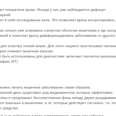
ют
показатели крови
. Иногда у них уже наблюдается дефицит
ареей
.
ает
в себя исследование кала
. Это позволяет врачу контролировать,
ко сильно уже атакована слизистая оболочка кишечника и где нахо
каней и помогает врачу дифференцировать заболевание от другог
для осмотра тонкой кишки. Для этого пациент проглатывает мален
орая снимает кишечник изнутри.
ут быть использованы для
диагностики
, включают
магнитно-резонан
рафию (
КТ).
можно лечить
кишечное заболевание таким образом,
дняшний день существует ряд
медикаментов
, которые
эффективно
птомы и продлевают бессимптомные фазы между двумя рецидивами
я локально в кишечнике, и те, которые действуют системно, т.е. п
е средства:
ьным действием в виде суппозиториев, клизм или таблеток.