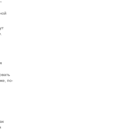
е-
ьной
ут
.
я
овать
же, по-
ак
и