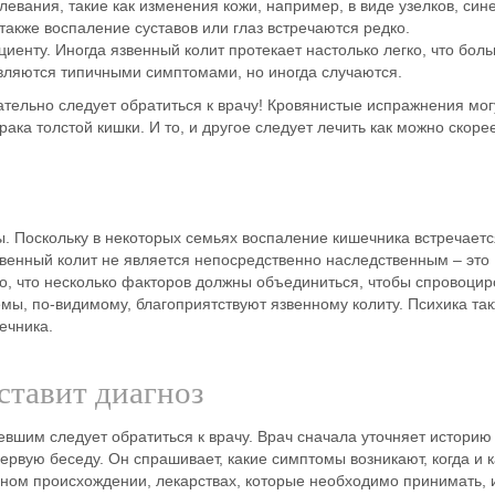
левания, такие как изменения
кожи
, например, в виде узелков, син
 также воспаление суставов или глаз встречаются редко.
циенту. Иногда
язвенный колит
протекает настолько легко, что бол
вляются типичными
симптомами
, но иногда случаются.
ательно следует обратиться к врачу! Кровянистые испражнения мог
 рака толстой кишки. И то, и другое следует
лечить
как можно скорее
ы. Поскольку в некоторых семьях
воспаление кишечника
встречаетс
венный колит
не является непосредственно наследственным – это
о, что
несколько факторов
должны объединиться, чтобы спровоцир
емы
, по-видимому, благоприятствуют
язвенному колиту
.
Психика
так
ечника
.
ставит диагноз
вшим следует обратиться к врачу. Врач сначала уточняет историю
первую беседу. Он спрашивает, какие
симптомы
возникают, когда и к
ейном происхождении,
лекарствах, которые
необходимо принимать, 