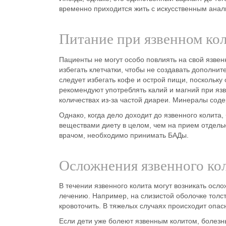
временно приходится жить с искусственным анал
Питание при язвенном ко
Пациенты не могут особо повлиять на свой
язвен
избегать клетчатки, чтобы не создавать дополни
следует избегать кофе и острой
пищи
, поскольку
рекомендуют употреблять
калий и магний
при
яз
количествах из-за частой диареи. Минералы сод
Однако, когда дело доходит до
язвенного колита
,
веществами
диету
в целом, чем на прием отдельн
врачом, необходимо принимать БАДы.
Осложнения язвенного ко
В
течении
язвенного колита
могут возникать
осло
лечению. Например, на слизистой оболочке толст
кровоточить. В тяжелых случаях
происходит опас
Если дети уже болеют
язвенным колитом
, болезн