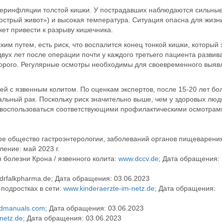
перинфляции
толстой кишки
. У пострадавших наблюдаются сильны
«острый живот») и высокая температура. Ситуация опасна для жизн
жет привести к разрыву кишечника.
ким путем, есть риск, что воспалится конец тонкой
кишки
, который
двух лет после
операции
почти у каждого третьего пациента развив
 второго. Регулярные осмотры необходимы для своевременного выяв
ей с
язвенным колитом
. По оценкам экспертов, после 15-20 лет бо
льный рак. Поскольку риск значительно выше, чем у здоровых люд
 воспользоваться соответствующими профилактическими осмотрам
е общество гастроэнтерологии, заболеваний органов пищеварени
ление: май 2023 г
.
болезни Крона / язвенного колита:
www.dccv.de
; Дата обращения:
drfalkpharma.de
; Дата обращения: 03.06.2023
подростках в сети:
www.kinderaerzte-im-netz.de
; Дата обращения:
dmanuals.com
; Дата обращения: 03.06.2023
netz.de
; Дата обращения: 03.06.2023