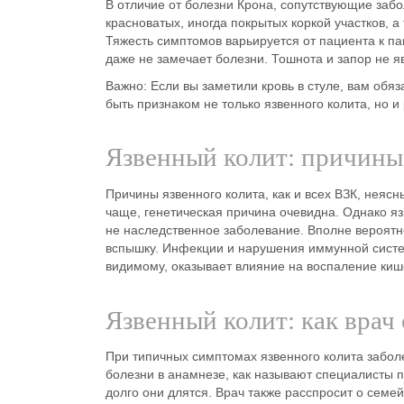
В отличие от
болезни Крона
, сопутствующие забо
красноватых, иногда покрытых коркой участков, а
Тяжесть
симптомов
варьируется от пациента к па
даже не замечает болезни.
Тошнота
и
запор
не я
Важно: Если вы заметили
кровь в стуле
, вам обяз
быть признаком не только
язвенного колита
, но и
Язвенный колит: причины
Причины
язвенного колита
, как и всех
ВЗК
, неясн
чаще,
генетическая
причина
очевидна. Однако
яз
не
наследственное
заболевание. Вполне вероятн
вспышку.
Инфекции
и
нарушения иммунной сист
видимому, оказывает влияние на
воспаление киш
Язвенный колит: как врач 
При типичных
симптомах
язвенного колита
заболе
болезни в анамнезе, как называют специалисты 
долго они длятся. Врач также расспросит о сем