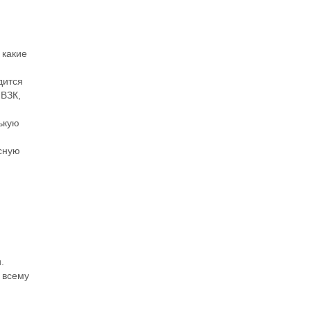
 какие
дится
о
ВЗК
,
ькую
сную
.
о всему