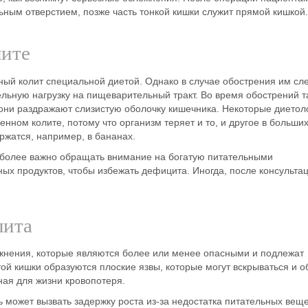
ьным отверстием, позже часть тонкой кишки служит прямой кишкой.
лите
ный колит
специальной
диетой
. Однако в случае
обострения
им сле
тельную нагрузку на пищеварительный тракт.
Во
время обострений т
 они раздражают слизистую оболочку кишечника. Некоторые диетол
венном колите
, потому что организм теряет и то, и другое в больши
ержатся, например, в
бананах
.
 более важно обращать внимание на
богатую питательными
ых продуктов, чтобы избежать дефицита. Иногда, после консультац
лита
жнения
, которые являются более или менее опасными и подлежат
ой кишки образуются плоские язвы, которые могут вскрываться и 
ная для жизни кровопотеря.
ь может вызвать задержку роста из-за недостатка питательных веще