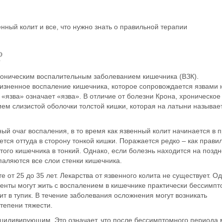
ный колит и все, что нужно знать о правильной терапии
?
роническим воспалительным заболеванием кишечника
(
ВЗК
).
пожизненное воспаление кишечника, которое сопровождается язвами 
 «язва» означает «язва». В отличие от
болезни Крона
,
хроническое
нием
слизистой оболочки толстой кишки
, которая на латыни называе
й очаг воспаления, в то время как язвенный колит начинается в 
яется
оттуда в сторону тонкой кишки
. Поражается редко – как прави
того кишечника в тонкий. Однако, если болезнь находится на позд
паляются все слои стенки кишечника.
е от 25 до 35 лет.
Лекарства от
язвенного колита
не существует. О
енты могут жить с
воспалением в кишечнике
практически бессимпт
ит в тупик. В
течение
заболевания осложнения
могут возникать
степени тяжести.
цидивирующим. Это означает, что после бессимптомного периода 