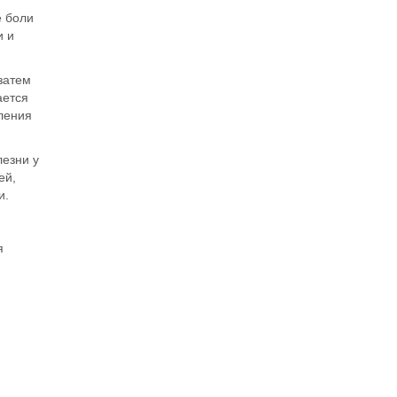
е боли
и и
 затем
ается
ления
лезни у
ей,
и.
я