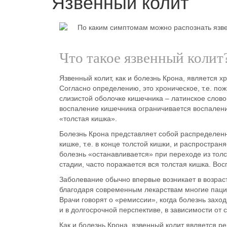
Язвенный колит
По каким симптомам можно распознать язвен
Что такое язвенный колит
Язвенный колит
, как и
болезнь Крона
, является
х
Согласно
определению
, это хроническое, т.е. 
слизистой оболочке
кишечника
– латинское слово
воспаление кишечника
ограничивается воспале
«толстая кишка».
Болезнь Крона представляет собой распределенны
кишке, т.е. в конце толстой кишки, и распростран
болезнь «останавливается» при переходе из толс
стадии, часто поражается вся толстая кишка. Вос
Заболевание обычно впервые возникает в возраст
благодаря современным
лекарствам
многие паци
Врачи говорят о «
ремиссии
», когда болезнь заход
и
в
долгосрочной перспективе
, в зависимости от 
Как
и болезнь Крона
,
язвенный колит
является ре