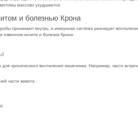
имптомы
массово ухудшаются.
итом и болезнью Крона
робы проникают внутрь, и иммунная система реагирует воспалени
и язвенном колите и болезни Крона.
ы
е
для хронического воспаления кишечника
. Например, часто встре
ней части живота
а)