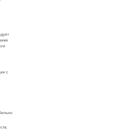
дует
акже
оги
х
ии с
обильно
ств.