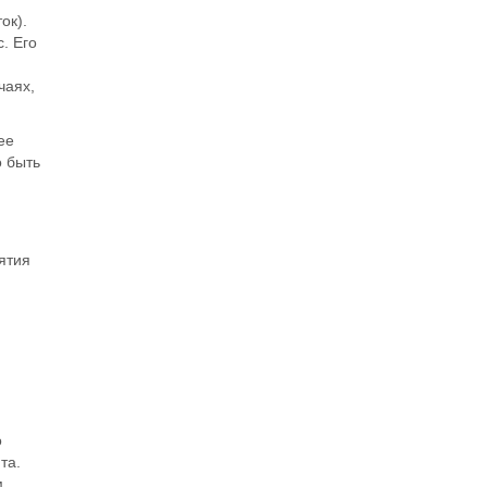
ок).
. Его
чаях,
ее
 быть
ятия
о
ита
.
м