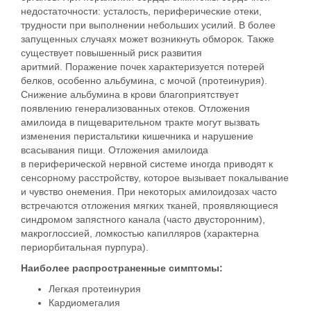
недостаточности: усталость, периферические отеки,
трудности при выполнении небольших усилий. В более
запущенных случаях может возникнуть обморок. Также
существует повышенный риск развития
аритмий. Поражение почек характеризуется потерей
белков, особенно альбумина, с мочой (протеинурия).
Снижение альбумина в крови благоприятствует
появлению генерализованных отеков. Отложения
амилоида в пищеварительном тракте могут вызвать
изменения перистальтики кишечника и нарушение
всасывания пищи. Отложения амилоида
в периферической нервной системе иногда приводят к
сенсорному расстройству, которое вызывает покалывание
и чувство онемения. При некоторых амилоидозах часто
встречаются отложения мягких тканей, проявляющиеся
синдромом запястного канала (часто двусторонним),
макроглоссией, ломкостью капилляров (характерна
периорбитальная пурпура).
Наиболее распространенные симптомы:
Легкая протеинурия
Кардиомегалия