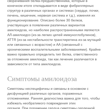
сворачивания белка-предшественника, который в
конечном итоге откладывается в виде фибриллярных
структур в различных органах и системах (сердце, почки,
печень, кишечник, нервная система и т.д.), изменяя их
функционирование.
Описано более 30 белков,
участвующих в появлении различных вариантов
амилоидоза, но наиболее распространенными являются
АЛ-амилоидоз (из-за легких цепей иммуноглобулинов),
ATTR (из-за нестабильности транстиретина из-за мутаций
или связанных с возрастом) и АА (связанный с
хроническими воспалительными заболеваниями). Крайне
важно правильно определить тип белка, ответственного
за отложение амилоида, так как лечение различается в
зависимости от типа амилоидоза.
Симптомы амилоидоза
Симптомы неспецифичны и связаны в основном с
дисфункцией различных органов, пораженных
отложениями. Ранняя диагностика важна для того, чтобы
избежать необратимого повреждения этих
органов. При поражении сердца симптомы сердечной