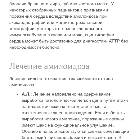
биопсии брюшного жира, губ или костного мозга. У
некоторых отобранных пациентов с признаками
поражения сердца вследствие амилоидоза при
эхокардиографии или магнитно-резонансной
томографии, у которых нет моноклонального
иммуноглобулина в крови или моче, сцинтиграфии
сердца может быть достаточно для диагностики АТТР без
необходимости биопсии.
Лечение амилоидоза
Лечение сильно отличается в зависимости от типа
амилоидоза.
А.Л.:
Лечение направлено на сдерживание
выработки патологической легкой цепи путем атаки
на плазматические клетки костного мозга,
ответственные за ее производство. Если избежать
выработки нового амилоида, пораженные органы
имеют шанс на функциональное улучшение.
Обычно в начале используются схемы, сочетающие
бортезомиб, циклофосфамид и дексаметазон. В