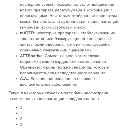
последнее время показана польза от добавления
нового препарата даратумумаба в комбинации с
предыдущими. Некоторым отобранным пациентам
может быть показана аутологичная трансплантация
гемопоэтических стволовых клеток.
mATTR:
некоторые препараты, стабилизирующие
транстиретин или блокирующие его печеночный
синтез, были одобрены, хотя их использование
ограничено конкретными сценариями.
ATTRnative
: Самое главное в этом случае –
поддерживающее кардиологическое лечение.
Оценивается роль тех же препаратов, которые
используются для наследственного варианта.
А.А.:
Лечение направлено на основное
воспалительное заболевание.
Также в некоторых случаях может быть рассмотрена
возможность трансплантации солидного органа.
3
1
2
3