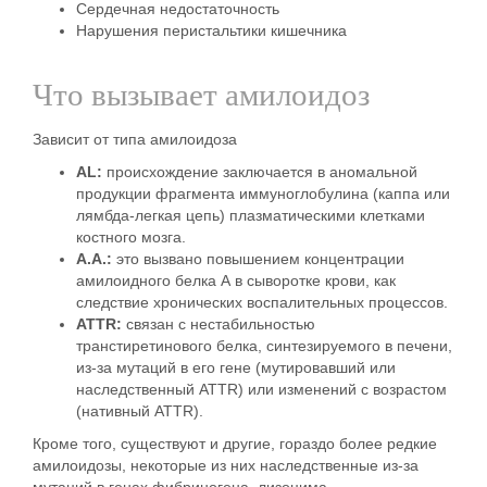
Сердечная недостаточность
Нарушения перистальтики кишечника
Что вызывает амилоидоз
Зависит от типа амилоидоза
AL:
происхождение заключается в аномальной
продукции фрагмента иммуноглобулина (каппа или
лямбда-легкая цепь) плазматическими клетками
костного мозга.
А.А.:
это вызвано повышением концентрации
амилоидного белка А в сыворотке крови, как
следствие хронических воспалительных процессов.
ATTR:
связан с нестабильностью
транстиретинового белка, синтезируемого в печени,
из-за мутаций в его гене (мутировавший или
наследственный ATTR) или изменений с возрастом
(нативный ATTR).
Кроме того, существуют и другие, гораздо более редкие
амилоидозы, некоторые из них наследственные из-за
мутаций в генах фибриногена, лизоцима,