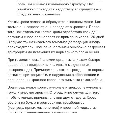
большие и имеют измененную структуру. Это
неизбежно приводит к недостатку эритроцитов – и,
следовательно, к анемии.
Клетки крови человека образуются в костном мозге. Как
только они созревают, они попадают в кровоток. После
того, как отдельная клетка крови отработала свой день,
организм снова расщепляет ее примерно через 120 дней.
В случае так называемого гемолиза деградация иногда
происходит слишком рано: организм ошибочно разрушает
эритроциты до истечения их нормального срока жизни.
При гемолитической анемии организм слишком быстро
расщепляет эритроциты и слишком медленно их
воспроизводит. Причинами являются врожденные пороки
развития эритроцитов или нарушения в образовании и
расщеплении красного кровяного пигмента гемоглобина.
Врачи различают корпускулярные и внекорспекулярные
гемолитические анемии. Это различие служит для того,
чтобы отличать причины анемии друг от друга. Кровь
состоит из белых и эритроцитов, тромбоцитов
(корпускулярных компонентов) и кровяной жидкости,
плазмы (некорпускулярных компонентов).