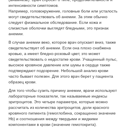
интенсивности симптомов.
Например, головокружение, головные боли или усталость
могут свидетельствовать об анемии. За этим обычно
следует физикальное обследование. Если кожа и
слизистые оболочки выглядят бледными, это признак
анемии.
В случае анемии веко, которое врач опускает вниз, также
свидетельствует об анемии. Если она плохо снабжена
кровью, а имеет бледно-розовый цвет, это может
свидетельствовать о недостатке крови. Учащенный пульс,
высокое кровяное давление или шумы в сердце также
подтверждают подозрение. Небольшой анализ крови
часто бывает полезен. Для этого врач берет у пациента
образец крови.
Для того чтобы сузить причину анемии, врачи используют
лабораторные показатели, так называемые индексы
эритроцитов. Это четыре параметра, которые можно
рассчитать из количества эритроцитов, доли красного
кровяного пигмента (гемоглобина, сокращенно значение
Hb) и соотношения между твердыми и жидкими
компонентами в крови (значение гемотокрита).