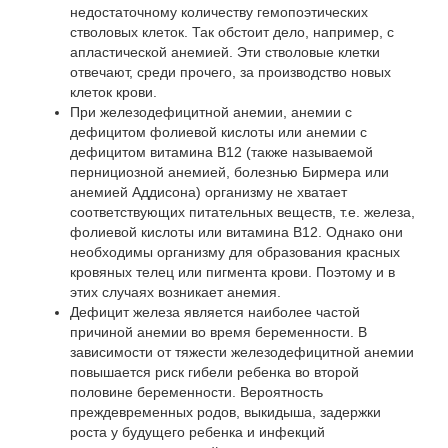
недостаточному количеству гемопоэтических
стволовых клеток. Так обстоит дело, например, с
апластической анемией. Эти стволовые клетки
отвечают, среди прочего, за производство новых
клеток крови.
При железодефицитной анемии, анемии с
дефицитом фолиевой кислоты или анемии с
дефицитом витамина B12 (также называемой
пернициозной анемией, болезнью Бирмера или
анемией Аддисона) организму не хватает
соответствующих питательных веществ, т.е. железа,
фолиевой кислоты или витамина B12. Однако они
необходимы организму для образования красных
кровяных телец или пигмента крови. Поэтому и в
этих случаях возникает анемия.
Дефицит железа является наиболее частой
причиной анемии во время беременности. В
зависимости от тяжести железодефицитной анемии
повышается риск гибели ребенка во второй
половине беременности. Вероятность
преждевременных родов, выкидыша, задержки
роста у будущего ребенка и инфекций