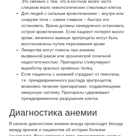
Это связано с тем, что в костном мозге часто
слишком мало гемопоэтических стволовых клеток.
Для людей с
сильным кровотечением
– внутри или
снаружи тела – самое главное – быстро его
остановить. Врачи должны немедленно остановить
острое кровотечение. Если пациент потерял много
крови, жизненно важные эритроциты могут быть
восстановлены путем переливания крови.
Лекарства могут помочь при анемии,
вызванной
раком
или
хронической почечной
недостаточностью
. Препараты стимулируют
выработку красных кровяных телец.
Если пациенты с анемией страдают от гемолиза,
т.е.
преждевременного распада эритроцитов
,
возможно лечение препаратами, подавляющими
иммунную систему. Препараты сдерживают
преждевременное разрушение клеток.
Диагностика анемии
В начале диагностики анемии всегда происходит беседа
между врачом и пациентом об истории болезни
(анамнезе). Врач спросит о типе, продолжительности и