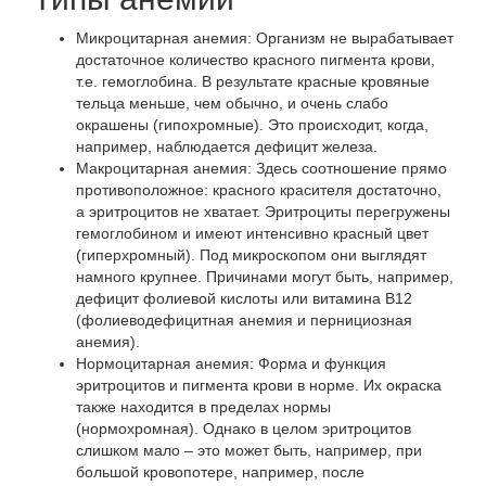
Микроцитарная анемия: Организм не вырабатывает
достаточное количество красного пигмента крови,
т.е. гемоглобина. В результате красные кровяные
тельца меньше, чем обычно, и очень слабо
окрашены (гипохромные). Это происходит, когда,
например, наблюдается дефицит железа.
Макроцитарная анемия: Здесь соотношение прямо
противоположное: красного красителя достаточно,
а эритроцитов не хватает. Эритроциты перегружены
гемоглобином и имеют интенсивно красный цвет
(гиперхромный). Под микроскопом они выглядят
намного крупнее. Причинами могут быть, например,
дефицит фолиевой кислоты или витамина В12
(фолиеводефицитная анемия и пернициозная
анемия).
Нормоцитарная анемия: Форма и функция
эритроцитов и пигмента крови в норме. Их окраска
также находится в пределах нормы
(нормохромная). Однако в целом эритроцитов
слишком мало – это может быть, например, при
большой кровопотере, например, после