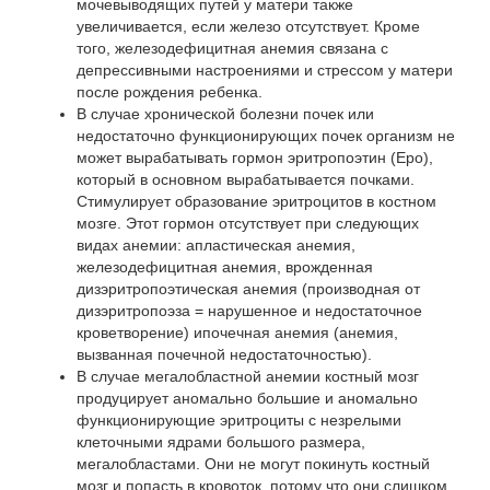
мочевыводящих путей у матери также
увеличивается, если железо отсутствует. Кроме
того, железодефицитная анемия связана с
депрессивными настроениями и стрессом у матери
после рождения ребенка.
В случае хронической болезни почек или
недостаточно функционирующих почек организм не
может вырабатывать гормон эритропоэтин (Epo),
который в основном вырабатывается почками.
Стимулирует образование эритроцитов в костном
мозге. Этот гормон отсутствует при следующих
видах анемии: апластическая анемия,
железодефицитная анемия, врожденная
дизэритропоэтическая анемия (производная от
дизэритропоэза = нарушенное и недостаточное
кроветворение) ипочечная анемия (анемия,
вызванная почечной недостаточностью).
В случае мегалобластной анемии костный мозг
продуцирует аномально большие и аномально
функционирующие эритроциты с незрелыми
клеточными ядрами большого размера,
мегалобластами. Они не могут покинуть костный
мозг и попасть в кровоток, потому что они слишком