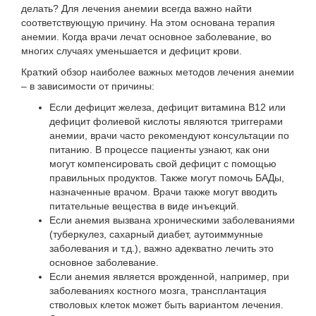
делать? Для лечения анемии всегда важно найти
соответствующую причину. На этом основана терапия
анемии. Когда врачи лечат основное заболевание, во
многих случаях уменьшается и дефицит крови.
Краткий обзор наиболее важных методов лечения анемии
– в зависимости от причины:
Если дефицит железа,
дефицит витамина B12 или
дефицит фолиевой кислоты
являются триггерами
анемии, врачи часто рекомендуют консультации по
питанию. В процессе пациенты узнают, как они
могут компенсировать свой дефицит с помощью
правильных продуктов. Также могут помочь БАДы,
назначенные врачом. Врачи также могут вводить
питательные вещества в виде инъекций.
Если анемия вызвана
хроническими
заболеваниями
(туберкулез, сахарный диабет, аутоиммунные
заболевания и т.д.), важно адекватно лечить это
основное заболевание.
Если анемия является врожденной, например, при
заболеваниях костного мозга,
трансплантация
стволовых клеток
может быть вариантом лечения.