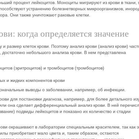
ьший процент лейкоцитов. Моноциты мигрируют из крови в ткани, 
пособствуют устранению болезнетворных микроорганизмов, иноро
ора. Они также уничтожают раковые клетки.
ви: когда определяется значение
и размер клеток крови. Поэтому анализ крови (анализ крови) част
, достаточно
небольшого анализа крови
. В нем представлена
оцитов (эритроцитов) и тромбоцитов (тромбоцитов)
ых и жидких компонентов крови
воначальные выводы о заболевании, например, об инфекции.
рови для постановки диагноза, например, для более детального из
 или она сделает
дифференциальный анализ крови
. В ней перечис
ание) подвиды лейкоцитов и показано их количество и стадии
ови окрашивают в лаборатории специальным красителем, так как э
филы приобретают мало цвета и, таким образом, остаются