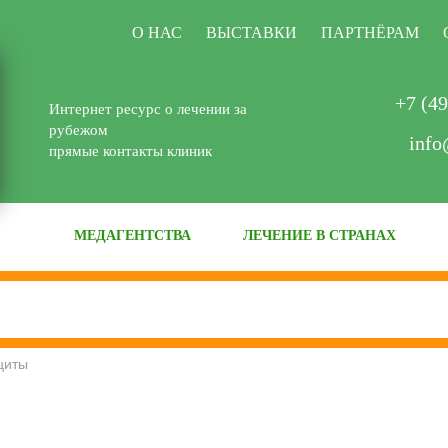
О НАС
ВЫСТАВКИ
ПАРТНЁРАМ
+7 (49
Интернет ресурс о лечении за
рубежом
info
прямые контакты клиник
МЕДАГЕНТСТВА
ЛЕЧЕНИЕ В СТРАНАХ
циты