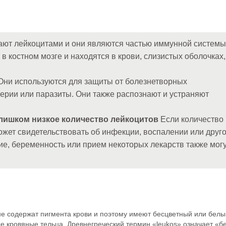
ают лейкоцитами и они являются частью иммунной системы
 костном мозге и находятся в крови, слизистых оболочках,
ни используются для защиты от болезнетворных
терии или паразиты. Они также распознают и устраняют
лишком низкое количество лейкоцитов
Если количество
может свидетельствовать об инфекции, воспалении или друг
ие, беременность или прием некоторых лекарств также мог
 не содержат пигмента крови и поэтому имеют бесцветный или белы
ые кровяные тельца. Древнегреческий термин «leukos» означает «б