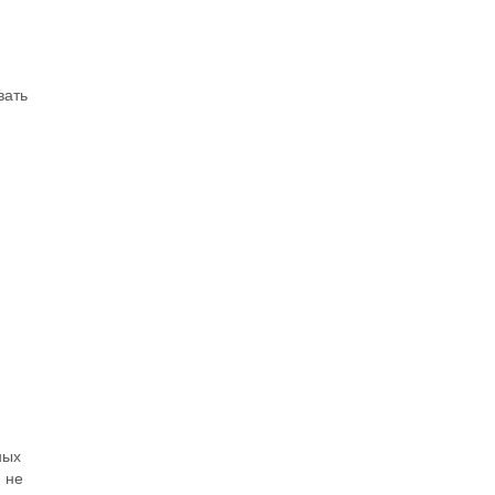
вать
ных
 не