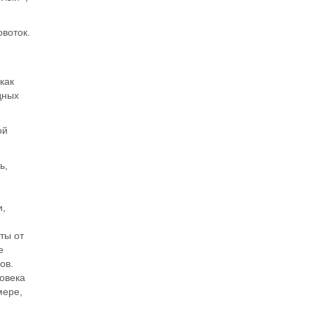
Задать вопрос специалисту
воток.
как
дных
ой
ь,
и,
ты от
е
ов.
ловека
мере,