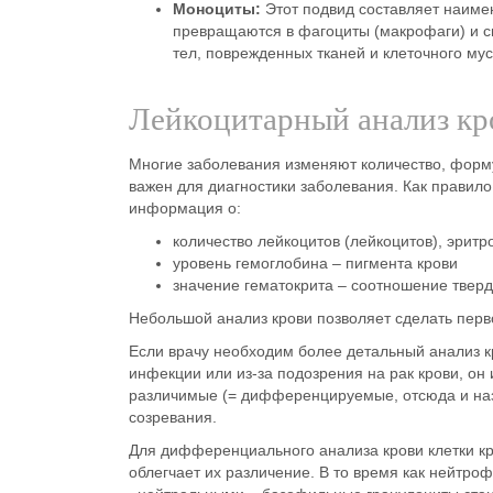
Моноциты:
Этот
подвид составляет наимен
превращаются в фагоциты (макрофаги) и с
тел, поврежденных тканей и клеточного мус
Лейкоцитарный анализ кро
Многие заболевания изменяют количество, форму 
важен для диагностики заболевания. Как правило
информация о:
количество лейкоцитов (лейкоцитов), эритр
уровень гемоглобина – пигмента крови
значение гематокрита – соотношение тверд
Небольшой анализ крови позволяет сделать пер
Если врачу необходим более детальный анализ к
инфекции или из-за подозрения на рак крови, он
различимые (= дифференцируемые, отсюда и назв
созревания.
Для дифференциального анализа крови клетки кр
облегчает их различение. В то время как нейтро