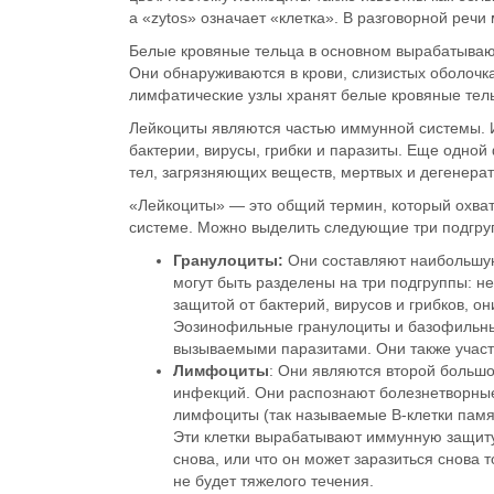
а «zytos» означает «клетка». В разговорной реч
Белые кровяные тельца в основном
вырабатывают
Они обнаруживаются в крови, слизистых оболочка
лимфатические узлы хранят белые кровяные тел
Лейкоциты
являются частью иммунной системы
.
бактерии, вирусы, грибки и паразиты. Еще одно
тел, загрязняющих веществ, мертвых и дегенерат
«Лейкоциты» — это общий термин, который охва
системе. Можно выделить следующие три подгру
Гранулоциты:
Они составляют наибольшую 
могут быть разделены на
три подгруппы
: н
защитой от бактерий, вирусов и грибков, он
Эозинофильные гранулоциты
и базофильн
вызываемыми паразитами. Они также участв
Лимфоциты
: Они являются второй больш
инфекций. Они распознают болезнетворные
лимфоциты (так называемые В-клетки памят
Эти клетки вырабатывают иммунную защиту.
снова, или что он может заразиться снова 
не будет тяжелого течения.