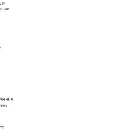
где
дных
о
учения
лены
то