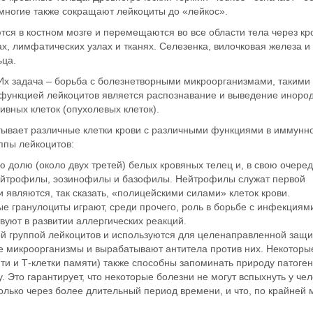
и многие также сокращают лейкоциты до «лейкос».
ся в костном мозге
и перемещаются во все области тела через кро
х, лимфатических узлах и тканях. Селезенка, вилочковая железа и
ьца.
 Их задача – борьба с болезнетворными микроорганизмами, такими 
й функцией лейкоцитов является распознавание и выведение иноро
ивных клеток (опухолевых клеток).
тывает различные клетки крови с различными функциями в иммунн
ппы лейкоцитов:
долю (около двух третей) белых кровяных телец и, в свою очеред
ейтрофилы, эозинофилы и базофилы.
Нейтрофилы
служат первой
и являются, так сказать, «полицейскими силами» клеток крови.
ые гранулоциты
играют, среди прочего, роль в борьбе с инфекциям
уют в развитии аллергических реакций.
ой группой лейкоцитов и используются для целенаправленной защи
 микроорганизмы и вырабатывают антитела против них. Некоторы
и и Т-клетки памяти) также способны запоминать природу патоген
 Это гарантирует, что некоторые болезни не могут вспыхнуть у че
только через более длительный период времени, и что, по крайней 