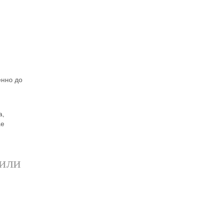
енно до
а,
ае
 или