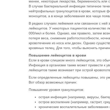
менее, некоторые лекарства, беременность или с
В случае бактериальной инфекции типичное теч
нейтрофильных гранулоцитов в крови, которые ф
моноцитов, а в конце заболевания все чаще по
В редких случаях лейкемия или связанное с ней 
лейкоцитов. У некоторых пациентов количество л
000/мкл и более. Однако, как правило, затем во
потеря веса, снижение работоспособности, ночна
кровотечение из носа или десен. Однако существ
кровяных телец. Для того, чтобы выяснить причин
Повышение лейкоцитов в крови
Если в крови слишком много лейкоцитов, это обы
Инфекция в организме также может привести к у
лейкоцитов также возникает при острой кровопот
Если определенные лейкоциты повышены, это уже
Вот обзор возможных причин:
Повышение уровня гранулоцитов:
острая инфекция (например, вирусы, бакте
острое воспаление (например, гастрит, сре
хронические воспалительные заболевания (