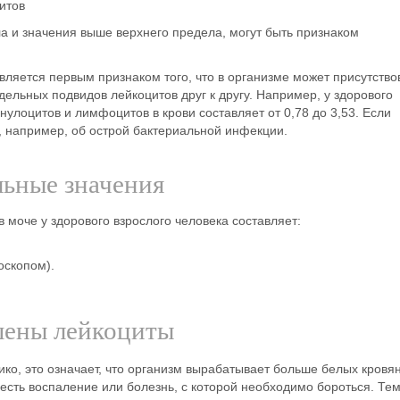
итов
ела и значения выше верхнего предела, могут быть признаком
является первым признаком того, что в организме может присутство
ельных подвидов лейкоцитов друг к другу. Например, у здорового
улоцитов и лимфоцитов в крови составляет от 0,78 до 3,53. Если
, например, об острой бактериальной инфекции.
льные значения
моче у здорового взрослого человека составляет:
оскопом).
шены лейкоциты
ико, это означает, что организм вырабатывает больше белых кровя
 есть воспаление или болезнь, с которой необходимо бороться. Тем