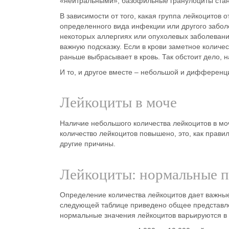
«нейтральными», базофильные гранулоциты стан
В зависимости от того, какая группа лейкоцитов 
определенного вида инфекции или другого забо
некоторых аллергиях или опухолевых заболевания
важную подсказку. Если в крови заметное количе
раньше выбрасывает в кровь. Так обстоит дело, н
И то, и другое вместе – небольшой и дифференц
Лейкоциты в моче
Наличие небольшого количества лейкоцитов в мо
количество лейкоцитов повышено, это, как прави
другие причины.
Лейкоциты: нормальные п
Определение количества лейкоцитов дает важные
следующей таблице приведено общее представлен
нормальные значения лейкоцитов варьируются в 