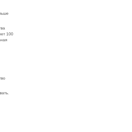
льше
тва
яет 100
ьная
тво
вать.
й