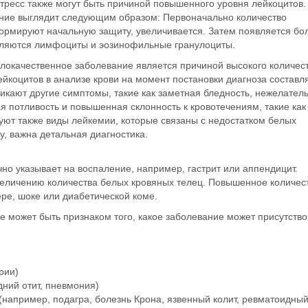
тресс также могут быть причиной повышенного уровня лейкоцитов.
ение выглядит следующим образом: Первоначально количество
ормируют начальную защиту, увеличивается. Затем появляется бо
являются лимфоциты и эозинофильные гранулоциты.
злокачественное заболевание является причиной высокого количес
ейкоцитов в анализе крови на момент постановки диагноза составл
зникают другие симптомы, такие как заметная бледность, нежелател
я потливость и повышенная склонность к кровотечениям, такие как
уют также виды лейкемии, которые связаны с недостатком белых
у, важна детальная диагностика.
чно указывает на воспаление, например, гастрит или аппендицит.
величению количества белых кровяных телец. Повышенное количес
ере, шоке или диабетической коме.
 может быть признаком того, какое заболевание может присутство
рии)
дний отит, пневмония)
например, подагра, болезнь Крона, язвенный колит, ревматоидны