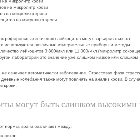
в на микролитр крови
тов на микролитр крови
тов на микролитр крови
коцитов на микролитр крови
ак референсные значения) лейкоцитов могут варьироваться от
 что используются различные измерительные приборы и методы
личество лейкоцитов 3 800/мкл или 11 000/мкл (микролитр сокращ
другой лаборатории это значение уже слишком низкое или слишком
я не означает автоматически заболевание. Стрессовая фаза стресс
дневные колебания также могут повлиять на анализ крови. В случ
м крови.
циты могут быть слишком высокими
 от нормы, врачи различают между:
йкоцитов