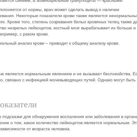
овятся синими, а эозинофильные гранулоциты — красными.
отклоняется от нормы, врач может сделать вывод о наличии
левания. Некоторые показатели крови также являются ненормальн
х. Кроме того, степень созревания белых кровяных телец также д
ство незрелых лейкоцитов, костный мозг вырабатывает их больше и
апример, с раком крови.
иальный анализ крови – приводит к
общему анализу крови
.
че является нормальным явлением и не вызывает беспокойства. Е
ло, связано с инфекцией мочевыводящих путей. Однако могут быть 
оказатели
 подсказки для обнаружения воспаления или заболевания в орган
ие о том, какое количество лейкоцитов является нормальным. Эт
зависимости от возраста человека.