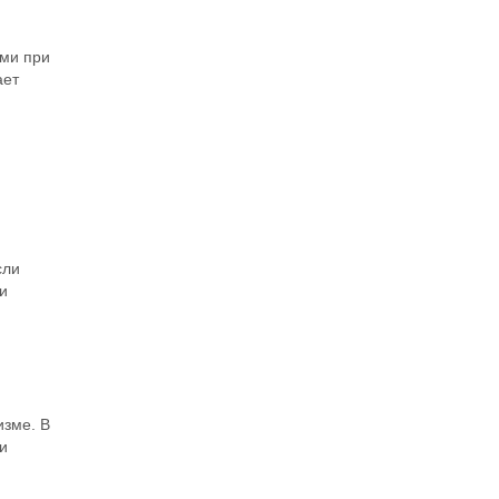
ыми при
ает
сли
и
изме. В
и