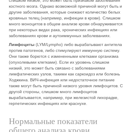
слишком низкое, это может быть признаком заболевания
костного мозга. Однако возможной причиной могут быть и
другие заболевания, которые снижают количество белых
кровяных телец (например, инфекции в крови). Слишком
много моноцитов в общем анализе крови обнаруживается
при некоторых видах рака, хронических инфекциях или
заболеваниях крови и аутоиммунных заболеваниях.
Лимфоциты
(LYM/Lympho) либо вырабатывают антитела
против патогенов, либо стимулируют иммунную систему.
Они также борются с измененными клетками организма
(опухолевыми клетками). Если их уровень слишком
низкий, это может быть связано с заболеваниями
лимфатических узлов, такими как саркоидоз или болезнь
Ходжкина. ВИЧ-инфекция или недостаточное питание
также могут быть причиной низкого уровня лимфоцитов. С
другой стороны, слишком много лимфоцитов
вырабатывается, например, при железистой лихорадке,
герпетических инфекциях или краснухе.
Нормальные показатели
общего анализа крови