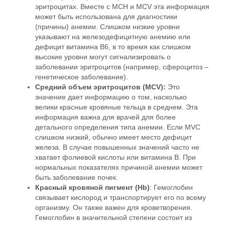
эритроцитах. Вместе с MCH и MCV эта информация
может быть использована для диагностики
(причины) анемии. Слишком низкие уровни
указывают на железодефицитную анемию или
дефицит витамина B6, в то время как слишком
высокие уровни могут сигнализировать о
заболевании эритроцитов (например, сфероцитоз –
генетическое заболевание).
Средний объем эритроцитов (MCV):
Это
значение дает информацию о том, насколько
велики красные кровяные тельца в среднем. Эта
информация важна для врачей для более
детального определения типа анемии. Если MVC
слишком низкий, обычно имеет место дефицит
железа. В случае повышенных значений часто не
хватает фолиевой кислоты или витамина В. При
нормальных показателях причиной анемии может
быть заболевание почек.
Красный кровяной пигмент (Hb)
: Гемоглобин
связывает кислород и транспортирует его по всему
организму. Он также важен для кроветворения.
Гемоглобин в значительной степени состоит из