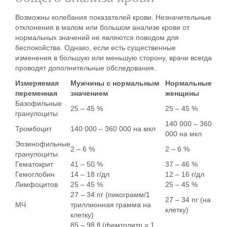
Возможны колебания показателей крови. Незначительные
отклонения в малом или большом анализе крови от
нормальных значений не являются поводом для
беспокойства. Однако, если есть существенные
изменения в большую или меньшую сторону, врачи всегда
проводят дополнительные обследования.
Измеряемая
Мужчины с нормальным
Нормальные
переменная
значением
женщины
Базофильные
25 – 45 %
25 – 45 %
гранулоциты
140 000 – 360
Тромбоцит
140 000 – 360 000 на мкл
000 на мкл
Эозинофильные
2 – 6 %
2 – 6 %
гранулоциты
Гематокрит
41 – 50 %
37 – 46 %
Гемоглобин
14 – 18 г/дл
12 – 16 г/дл
Лимфоцитов
25 – 45 %
25 – 45 %
27 – 34 пг (пикограмм/1
27 – 34 пг (на
МЧ
триллионная грамма на
клетку)
клетку)
85 – 98 fl (фемтолитр = 1