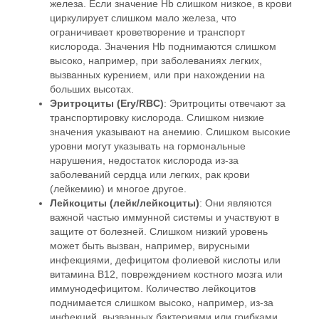
железа. Если значение Hb слишком низкое, в крови
циркулирует слишком мало железа, что
ограничивает кроветворение и транспорт
кислорода. Значения Hb поднимаются слишком
высоко, например, при заболеваниях легких,
вызванных курением, или при нахождении на
больших высотах.
Эритроциты (Ery/RBC)
: Эритроциты отвечают за
транспортировку кислорода. Слишком низкие
значения указывают на анемию. Слишком высокие
уровни могут указывать на гормональные
нарушения, недостаток кислорода из-за
заболеваний сердца или легких, рак крови
(лейкемию) и многое другое.
Лейкоциты (лейк/лейкоциты)
: Они являются
важной частью иммунной системы и участвуют в
защите от болезней. Слишком низкий уровень
может быть вызван, например, вирусными
инфекциями, дефицитом фолиевой кислоты или
витамина B12, повреждением костного мозга или
иммунодефицитом. Количество лейкоцитов
поднимается слишком высоко, например, из-за
инфекций, вызванных бактериями или грибками,