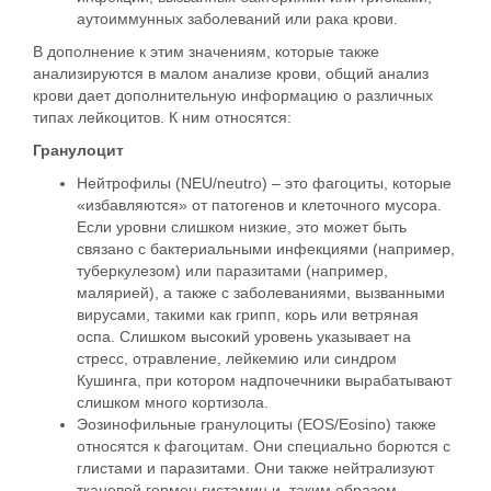
аутоиммунных заболеваний или рака крови.
В дополнение к этим значениям, которые также
анализируются в малом анализе крови, общий анализ
крови дает дополнительную информацию о различных
типах лейкоцитов. К ним относятся:
Гранулоцит
Нейтрофилы (NEU/neutro) – это фагоциты, которые
«избавляются» от патогенов и клеточного мусора.
Если уровни слишком низкие, это может быть
связано с бактериальными инфекциями (например,
туберкулезом) или паразитами (например,
малярией), а также с заболеваниями, вызванными
вирусами, такими как грипп, корь или ветряная
оспа. Слишком высокий уровень указывает на
стресс, отравление, лейкемию или синдром
Кушинга, при котором надпочечники вырабатывают
слишком много кортизола.
Эозинофильные гранулоциты (EOS/Eosino) также
относятся к фагоцитам. Они специально борются с
глистами и паразитами. Они также нейтрализуют
тканевой гормон гистамин и, таким образом,