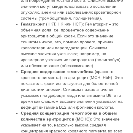
или повреждения костного мозга. Слишком высокие
значения могут свидетельствовать о воспалении,
опухолях, анемии или заболеваниях кроветворной
системы (тромбоцитемия, полицитемия).
Гематокрит
(HKT, HK или HCT): Гематокрит – это
объемная доля, т.е. процентное содержание
эритроцитов в общей крови. Если это значение
слишком низкое, это, помимо прочего, признак
кровопотери или перегидратации. Слишком
высокие значения указывают, например, на
чрезмерное увеличение эритроцитов (полиглобул)
или обезвоживание (обезвоживание).
Среднее содержание гемоглобина
(красного
кровяного пигмента) на эритроцит (MCH, HbE): Этот
показатель крови используется для более точной
диагностики анемии. Слишком низкие значения
указывают на дефицит меди или витамина B6, в то
время как слишком высокие значения указывают на
дефицит витамина B12 или фолиевой кислоты.
Средняя концентрация гемоглобина в общем
количестве эритроцитов (MCHC)
: Это значение
указывает на то, насколько высока средняя
концентрация красного кровяного пигмента во всех