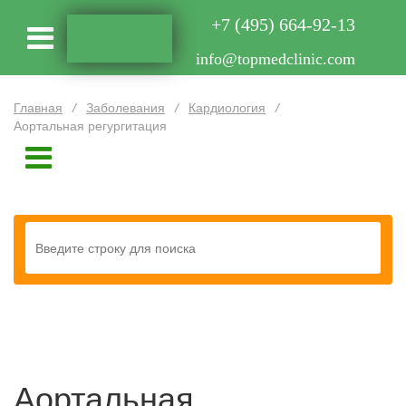
+7 (495) 664-92-13
info@topmedclinic.com
Главная
/
Заболевания
/
Кардиология
/
Аортальная регургитация
Аортальная