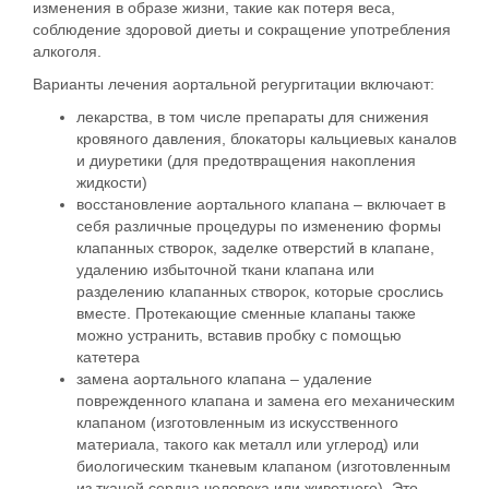
изменения в образе жизни, такие как потеря веса,
соблюдение здоровой диеты и сокращение употребления
алкоголя.
Варианты лечения аортальной регургитации включают:
лекарства, в том числе препараты для снижения
кровяного давления, блокаторы кальциевых каналов
и диуретики (для предотвращения накопления
жидкости)
восстановление аортального клапана – включает в
себя различные процедуры по изменению формы
клапанных створок, заделке отверстий в клапане,
удалению избыточной ткани клапана или
разделению клапанных створок, которые срослись
вместе. Протекающие сменные клапаны также
можно устранить, вставив пробку с помощью
катетера
замена аортального клапана – удаление
поврежденного клапана и замена его механическим
клапаном (изготовленным из искусственного
материала, такого как металл или углерод) или
биологическим тканевым клапаном (изготовленным
из тканей сердца человека или животного). Это