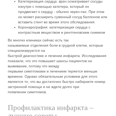
Катетеризация сердца
: врач осматривает сосуды
изнутри с помощью катетера, который он
продвигает к сердцу - обычно через пах. При этом
он может расширить суженный сосуд баллоном или
вставить
стент
во время этого обследования.
Коронарография
: катетеризация сердца с
контрастным веществом и рентгеновским снимком
Во многих клиниках сейчас есть так
называемые
отделения боли в грудной клетке,
которые
специализируются на
быстрой
диагностике
и
лечении
инфаркта
. Исследования
показали, что это повышает шансы пациентов на
выживание, потому что между
первыми
симптомами
и
лечением
теряется меньше
времени. Однако обязательным условием для этого
является то, что вы достаточно быстро набираете номер
экстренной помощи и не ждете долго при
появлении
симптомов
.
Профилактика инфаркта –
лучшие советы