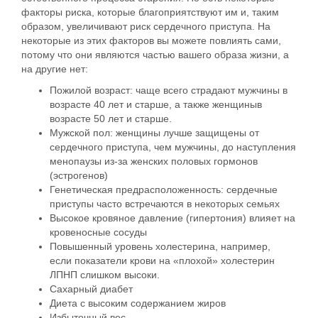
факторы риска, которые благоприятствуют им и, таким
образом, увеличивают
риск
сердечного приступа
. На
некоторые из этих факторов вы можете повлиять сами,
потому что они являются частью вашего образа жизни, а
на другие нет:
Пожилой
возраст
: чаще всего страдают мужчины в
возрасте 40 лет и
старше, а также женщины
в
возрасте 50 лет и старше.
Мужской пол: женщины лучше защищены от
сердечного приступа, чем мужчины, до наступления
менопаузы из-за женских половых гормонов
(эстрогенов)
Генетическая предрасположенность: сердечные
приступы часто встречаются в некоторых семьях
Высокое кровяное давление (гипертония) влияет на
кровеносные сосуды
Повышенный уровень холестерина, например,
если
показатели крови
на «плохой» холестерин
ЛПНП слишком высоки.
Сахарный диабет
Диета
с высоким содержанием жиров
Избыточный вес