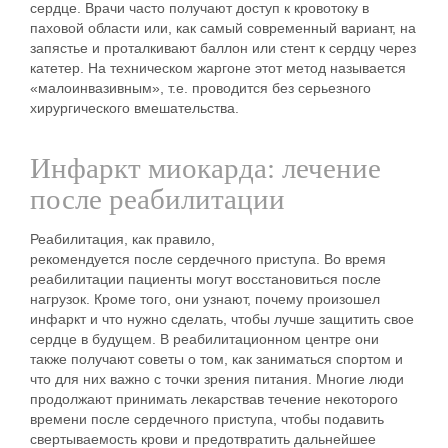
сердце
. Врачи часто получают доступ к кровотоку в
паховой области или, как самый современный вариант, на
запястье и проталкивают баллон или
стент
к сердцу через
катетер. На техническом жаргоне этот метод называется
«малоинвазивным», т.е. проводится без серьезного
хирургического вмешательства.
Инфаркт миокарда: лечение
после реабилитации
Реабилитация
, как правило,
рекомендуется
после
сердечного приступа
. Во время
реабилитации пациенты могут восстановиться после
нагрузок. Кроме того, они узнают, почему произошел
инфаркт и что нужно сделать, чтобы лучше защитить свое
сердце в будущем. В
реабилитационном центре
они
также получают советы о том, как заниматься спортом и
что для них важно с точки зрения
питания
. Многие люди
продолжают принимать
лекарства
в течение некоторого
времени после сердечного приступа, чтобы подавить
свертываемость крови и предотвратить дальнейшее