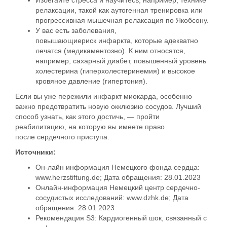
Избегайте
стресса
и научитесь, например, технике
релаксации, такой как аутогенная тренировка или
прогрессивная мышечная релаксация по Якобсону.
У вас есть заболевания,
повышающие
риск
инфаркта, которые адекватно
лечатся (медикаментозно). К ним относятся,
например, сахарный диабет, повышенный уровень
холестерина (гиперхолестеринемия) и высокое
кровяное давление (гипертония).
Если вы уже пережили
инфаркт миокарда
, особенно
важно предотвратить новую окклюзию сосудов. Лучший
способ узнать, как этого достичь, —
пройти
реабилитацию
, на которую вы имеете право
после
сердечного приступа
.
Источники:
Он-лайн
информация Немецкого фонда сердца:
www.herzstiftung.de; Дата обращения: 28.01.2023
Онлайн-информация Немецкий центр сердечно-
сосудистых исследований: www.dzhk.de; Дата
обращения: 28.01.2023
Рекомендация S3: Кардиогенный шок, связанный с