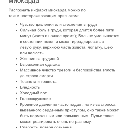
миокарда
Распознать
инфаркт
миокарда
можно по
таким
настораживающим признакам
:
Чувство давления или
стеснения в груди
Сильная
боль в груди
, которая длится более пяти
минут (часто в ночное время);
Боль
не уменьшается
в состоянии покоя и может иррадиировать в
левую
руку
, верхнюю часть живота, лопатку, шею
или челюсть
Жжение за грудиной
Выраженная одышка
Массивное чувство тревоги и беспокойства вплоть
до страха смерти
Тошнота и тошнота
Бледность
Холодный пот
Головокружение
Кровяное
давление
часто падает, но из-за стресса,
вызванного
сердечным приступом
, оно также может
быть нормальным или повышенным.
Пульс
также
может реагировать очень по-разному.
Слабость, потеря сознания