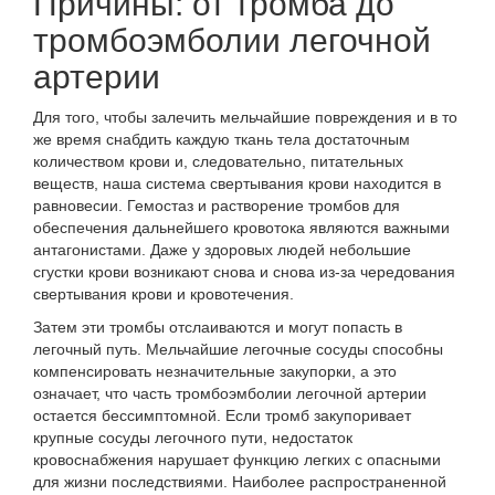
Причины: от тромба до
тромбоэмболии легочной
артерии
Для того, чтобы залечить мельчайшие повреждения и в то
же время снабдить каждую ткань тела достаточным
количеством крови и, следовательно, питательных
веществ, наша система свертывания крови находится в
равновесии. Гемостаз и растворение тромбов для
обеспечения дальнейшего кровотока являются важными
антагонистами. Даже у здоровых людей небольшие
сгустки крови возникают снова и снова из-за чередования
свертывания крови и кровотечения.
Затем эти тромбы отслаиваются и могут попасть в
легочный путь. Мельчайшие легочные сосуды способны
компенсировать незначительные закупорки, а это
означает, что часть тромбоэмболии легочной артерии
остается бессимптомной. Если тромб закупоривает
крупные сосуды легочного пути, недостаток
кровоснабжения нарушает функцию легких с опасными
для жизни последствиями. Наиболее распространенной