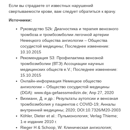
Если вы страдаете от известных нарушений
свертываемости крови, вам следует обратиться к врачу.
Источники:
Руководство S2k: Диагностика и терапия венозного
тромбоза и тромбоэмболии легочной артерии
Немецкого общества ангиологии – Общества
сосудистой медицины; Последнее изменение:
10.10.2015
Рекомендация S3: Профилактика венозной
тромбоэмболии (ВТЭ) Ассоциации научных
медицинских обществ e.V.; Последнее изменение:
15.10.2015
Онлайн-информация Немецкое общество
ангиологии – Общество сосудистой медицины
(DGA):
www.dga-gefaessmedizin.de;
Апр 27, 2020
Вихманн, Д. и др.: Результаты аутопсии и венозная
тромбоэмболия у пациентов с COVID-19; Анналы
внутренней медицины; 2020;
DOI:10.7326/M20-2003
Köhler, Dieter et al.: Пульмонология; Verlag Thieme;
1-е издание 2010 г.
Rieger H & Schoop, W: Клиническая ангиология;