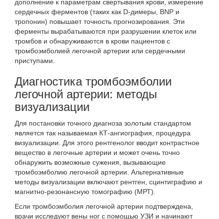
дополнение к параметрам свертывания крови, измерение
сердечных ферментов (таких как D-димеры, BNP и
тропонин) повышает точность прогнозирования. Эти
ферменты вырабатываются при разрушении клеток или
тромбов и обнаруживаются в крови пациентов с
тромбоэмболией легочной артерии или сердечными
приступами.
Диагностика тромбоэмболии
легочной артерии: методы
визуализации
Для постановки точного диагноза золотым стандартом
является
так называемая КТ-ангиография
, процедура
визуализации. Для этого рентгенолог вводит контрастное
вещество в легочные артерии и может очень точно
обнаружить возможные сужения, вызывающие
тромбоэмболию легочной артерии. Альтернативные
методы визуализации включают рентген, сцинтиграфию и
магнитно-резонансную томографию (МРТ).
Если тромбоэмболия легочной артерии подтверждена,
врачи исследуют вены ног с помощью УЗИ и начинают