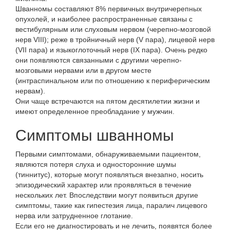
Шванномы составляют 8% первичных внутричерепных
опухолей, и наиболее распространенные связаны с
вестибулярным или слуховым нервом (черепно-мозговой
нерв VIII); реже в тройничный нерв (V пара), лицевой нерв
(VII пара) и языкоглоточный нерв (IX пара). Очень редко
они появляются связанными с другими черепно-
мозговыми нервами или в другом месте
(интраспинальном или по отношению к периферическим
нервам).
Они чаще встречаются на пятом десятилетии жизни и
имеют определенное преобладание у мужчин.
Симптомы шванномы
Первыми симптомами, обнаруживаемыми пациентом,
являются потеря слуха и односторонние шумы
(тиннитус), которые могут появляться внезапно, носить
эпизодический характер или проявляться в течение
нескольких лет. Впоследствии могут появиться другие
симптомы, такие как гипестезия лица, паралич лицевого
нерва или затрудненное глотание.
Если его не диагностировать и не лечить, появятся более