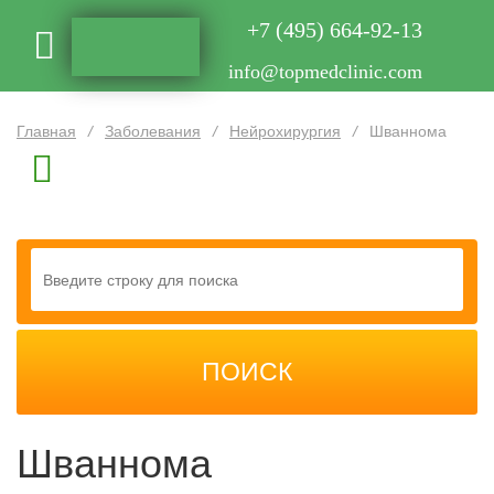
+7 (495) 664-92-13
info@topmedclinic.com
Главная
/
Заболевания
/
Нейрохирургия
/
Шваннома
Шваннома