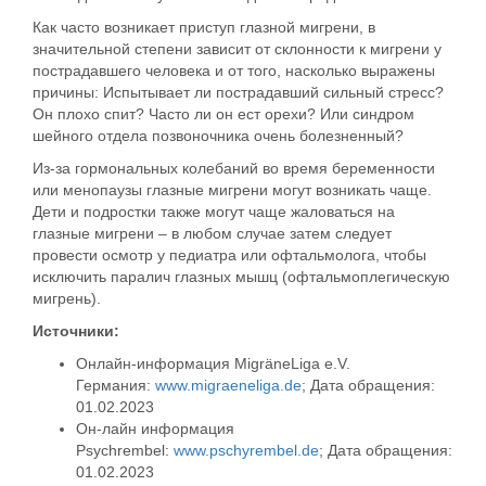
Как часто возникает приступ глазной мигрени, в
значительной степени зависит от склонности к мигрени у
пострадавшего человека и от того, насколько выражены
причины: Испытывает ли пострадавший сильный стресс?
Он плохо спит? Часто ли он ест орехи? Или синдром
шейного отдела позвоночника очень болезненный?
Из-за гормональных колебаний во время беременности
или менопаузы глазные мигрени могут возникать чаще.
Дети и подростки также могут чаще жаловаться на
глазные мигрени – в любом случае затем следует
провести осмотр у педиатра или офтальмолога, чтобы
исключить паралич глазных мышц (офтальмоплегическую
мигрень).
Источники:
Онлайн-информация MigräneLiga e.V.
Германия:
www.migraeneliga.de
; Дата обращения:
01.02.2023
Он-лайн информация
Psychrembel:
www.pschyrembel.de
; Дата обращения:
01.02.2023