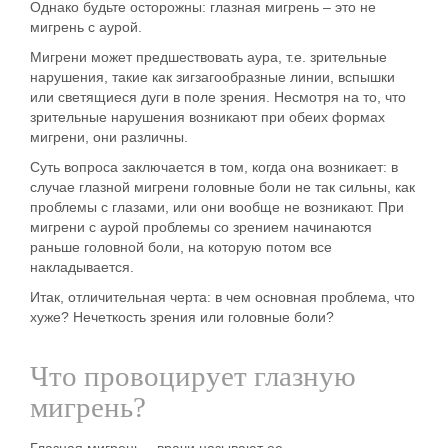
Однако будьте осторожны:
глазная мигрень – это
не
мигрень с аурой
.
Мигрени может предшествовать аура, т.е. зрительные
нарушения, такие как зигзагообразные линии, вспышки
или светящиеся дуги в поле зрения. Несмотря на то, что
зрительные нарушения возникают при обеих формах
мигрени, они различны.
Суть вопроса заключается в том, когда она возникает
: в
случае глазной мигрени головные боли не так сильны, как
проблемы с глазами, или они вообще не возникают. При
мигрени с аурой проблемы со зрением начинаются
раньше головной боли, на которую потом все
накладывается.
Итак,
отличительная черта
: в чем основная проблема, что
хуже? Нечеткость зрения или головные боли?
Что провоцирует глазную
мигрень?
Глазная мигрень – врачи называют
ее