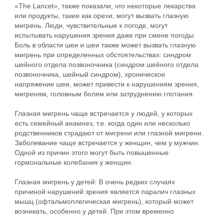
«The Lancet», также показали, что некоторые лекарства
или продукты, такие как орехи, могут вызвать глазную
мигрень. Люди, чувствительные к погоде, могут
испытывать нарушения зрения даже при смене погоды.
Боль в области шеи и шеи также может вызвать глазную
мигрень при определенных обстоятельствах: синдром
шейного отдела позвоночника (синдром шейного отдела
позвоночника, шейный синдром), хроническое
напряжение шеи, может привести к нарушениям зрения,
мигреням, головным болям или затруднению глотания.
Глазная мигрень чаще встречается у людей, у которых
есть семейный анамнез, т.е. когда один или несколько
родственников страдают от мигрени или глазной мигрени.
Заболевание чаще встречается у женщин, чем у мужчин.
Одной из причин этого могут быть повышенные
гормональные колебания у женщин.
Глазная мигрень у детей: В очень редких случаях
причиной нарушений зрения является паралич глазных
мышц (офтальмоплегическая мигрень), который может
возникать, особенно у детей. При этом временно