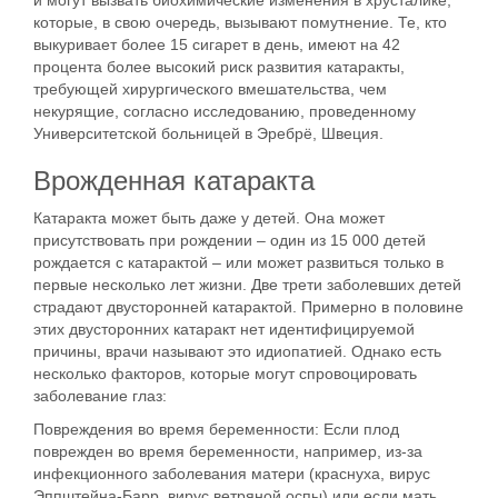
которые, в свою очередь, вызывают помутнение. Те, кто
выкуривает более 15 сигарет в день, имеют на 42
процента более высокий риск развития катаракты,
требующей хирургического вмешательства, чем
некурящие, согласно исследованию, проведенному
Университетской больницей в Эребрё, Швеция.
Врожденная катаракта
Катаракта может быть даже у детей. Она может
присутствовать при рождении – один из 15 000 детей
рождается с катарактой – или может развиться только в
первые несколько лет жизни. Две трети заболевших детей
страдают двусторонней катарактой. Примерно в половине
этих двусторонних катаракт нет идентифицируемой
причины, врачи называют это идиопатией. Однако есть
несколько факторов, которые могут спровоцировать
заболевание глаз:
Повреждения во время беременности:
Если плод
поврежден во время беременности, например, из-за
инфекционного заболевания матери (краснуха, вирус
Эппштейна-Барр, вирус ветряной оспы) или если мать