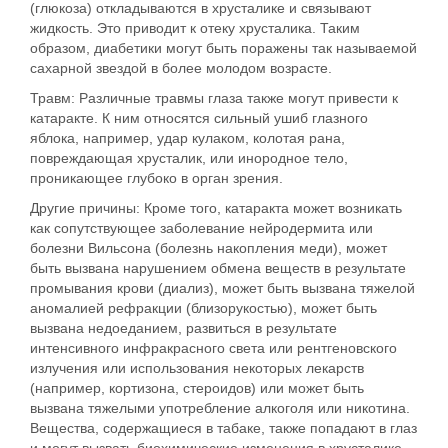
(глюкоза) откладываются в хрусталике и связывают
жидкость. Это приводит к отеку хрусталика. Таким
образом, диабетики могут быть поражены так называемой
сахарной звездой в более молодом возрасте.
Травм:
Различные травмы глаза также могут привести к
катаракте. К ним относятся сильный ушиб глазного
яблока, например, удар кулаком, колотая рана,
повреждающая хрусталик, или инородное тело,
проникающее глубоко в орган зрения.
Другие причины:
Кроме того, катаракта может возникать
как сопутствующее заболевание нейродермита или
болезни Вильсона (болезнь накопления меди), может
быть вызвана нарушением обмена веществ в результате
промывания крови (диализ), может быть вызвана тяжелой
аномалией рефракции (близорукостью), может быть
вызвана недоеданием, развиться в результате
интенсивного инфракрасного света или рентгеновского
излучения или использования некоторых лекарств
(например, кортизона, стероидов) или может быть
вызвана тяжелыми употребление алкоголя или никотина.
Вещества, содержащиеся в табаке, также попадают в глаз
и могут вызвать биохимические изменения в хрусталике,