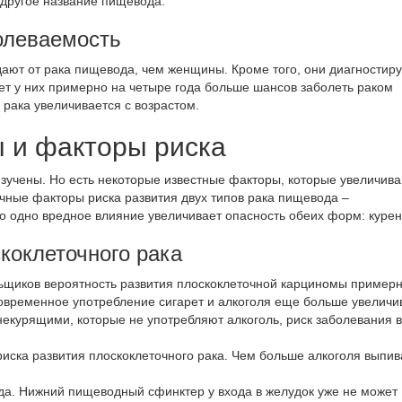
другое название пищевода.
олеваемость
адают
от рака пищевода
, чем женщины. Кроме того, они диагностир
лет у них примерно на четыре года больше шансов заболеть раком
 рака увеличивается с возрастом.
 и факторы риска
изучены. Но есть некоторые известные факторы, которые увеличив
ичные факторы риска развития двух типов рака пищевода –
о одно вредное влияние увеличивает опасность обеих форм: курен
коклеточного рака
льщиков вероятность развития плоскоклеточной карциномы примерн
новременное употребление сигарет и алкоголя еще больше увеличи
некурящими, которые не употребляют алкоголь, риск заболевания 
иска развития плоскоклеточного рака. Чем больше алкоголя выпив
а. Нижний пищеводный сфинктер у входа в желудок уже не может