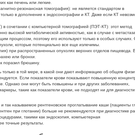
их как печень или легкие.
агнитно-резонансная
томография): не является стандартом в
 только в дополнение к эндосонографии и КТ. Даже если КТ невозм
) в сочетании с компьютерной
томографией (
ПЭТ-КТ):
этот метод
нно высокой метаболической активностью, как в случае с метастаз
щим процессом, поэтому его используют только в особых случаях.
ухоли, которые потенциально все еще излечимы.
пия) при распространенных опухолях верхних отделов пищевода. 
рахею или бронхи.
ак поразил брюшину.
 только в той мере, в какой они дают информацию об общем физ
ендуется. Если
показатели крови
показывают повышенную концент
ке. Однако они могут быть повышены и при других заболеваниях,
маркеры, такие как
показатели крови
, не подходят ни для диагности
и и так называемое рентгеновское проглатывание каши (пациенты г
рентген при глотании) больше не рекомендуются при
диагностике ра
оцедурами, такими как эндоскопия, компьютерная
е точные результаты.