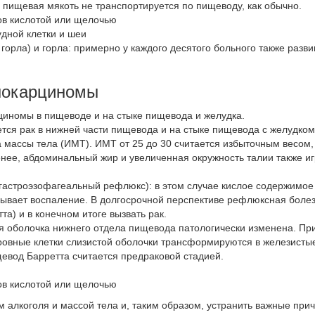
е пищевая мякоть не транспортируется по пищеводу, как обычно.
ов кислотой или щелочью
удной клетки и шеи
 горла) и горла: примерно у каждого десятого больного также разв
нокарциномы
циномы в пищеводе и на стыке пищевода и желудка.
ется рак в нижней части пищевода и на стыке пищевода с желудком
а массы тела (ИМТ). ИМТ от 25 до 30 считается избыточным весом
нее, абдоминальный жир и увеличенная окружность талии также и
 гастроэзофагеальный рефлюкс): в этом случае кислое содержимое
зывает воспаление. В долгосрочной перспективе рефлюксная боле
а) и в конечном итоге вызвать рак.
ая оболочка нижнего отдела пищевода патологически изменена. Пр
овные клетки слизистой оболочки трансформируются в железисты
щевод Барретта считается предраковой стадией.
ов кислотой или щелочью
 алкоголя и массой тела и, таким образом, устранить важные при