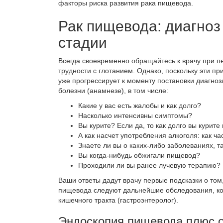
факторы риска развития рака пищевода.
Рак пищевода: диагноз 
стадии
Всегда своевременно обращайтесь к врачу при п
трудности с глотанием. Однако, поскольку эти п
уже прогрессирует к моменту
постановки диагноз
болезни
(анамнезе), в том числе:
Какие у вас есть жалобы и как долго?
Насколько интенсивны симптомы?
Вы курите? Если да, то как долго вы курите
А как насчет употребления алкоголя: как ча
Знаете ли вы о каких-либо заболеваниях, т
Вы когда-нибудь обжигали пищевод?
Проходили ли вы ранее лучевую терапию?
Ваши ответы дадут врачу первые подсказки о том
пищевода следуют дальнейшие обследования, ко
кишечного тракта (гастроэнтеролог).
Эндоскопия пищевода
плюс о