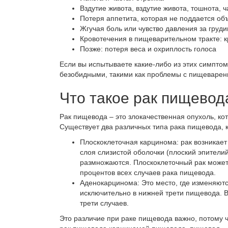
Вздутие живота, вздутие живота, тошнота, ч
Потеря аппетита, которая не поддается о
Жгучая боль или чувство давления за груд
Кровотечения в пищеварительном тракте: кр
Позже: потеря веса и охриплость голоса
Если вы испытываете какие-либо из этих
симптом
безобидными, такими как проблемы с пищеварен
Что такое рак пищевод
Рак пищевода – это злокачественная опухоль, ко
Существует два различных типа рака пищевода, к
Плоскоклеточная карцинома
: рак возникае
слоя слизистой оболочки (плоский эпители
размножаются. Плоскоклеточный рак может
процентов всех случаев рака пищевода.
Аденокарцинома
: Это место, где изменяют
исключительно в нижней трети пищевода. В
трети случаев.
Это различие при раке пищевода важно, потому ч