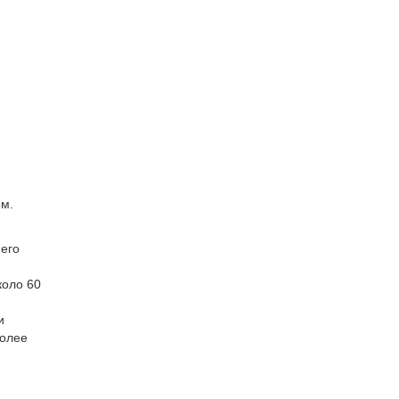
ом.
него
коло 60
и
более