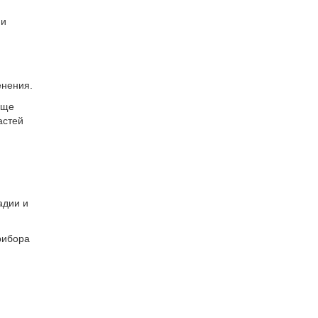
 и
енения.
еще
астей
адии и
рибора