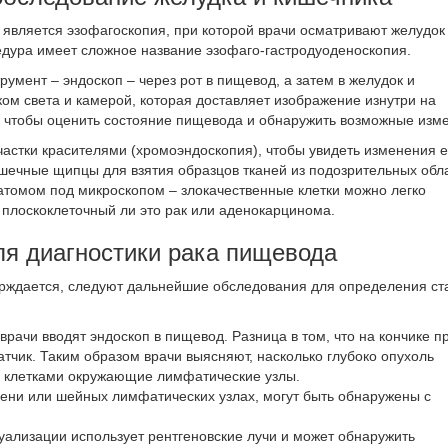
является
эзофагоскопия
, при которой врачи осматривают желудок
дура имеет сложное название эзофаго-гастродуоденоскопия.
румент – эндоскоп – через рот в пищевод, а затем в желудок и
ом света и камерой, которая доставляет изображение изнутри на
, чтобы оценить состояние пищевода и обнаружить возможные изм
астки красителями (хромоэндоскопия), чтобы увидеть изменения 
ошечные щипцы для взятия образцов тканей из подозрительных обл
натомом под микроскопом – злокачественные клетки можно легко
 плоскоклеточный ли это рак или аденокарцинома.
ля диагностики рака пищевода
рждается, следуют дальнейшие обследования для определения ст
врачи вводят эндоскоп в пищевод. Разница в том, что на кончике п
атчик. Таким образом врачи выясняют, насколько глубоко опухоль
и клетками окружающие лимфатические узлы.
ени или шейных лимфатических узлах, могут быть обнаружены с
ализации использует рентгеновские лучи и может обнаружить