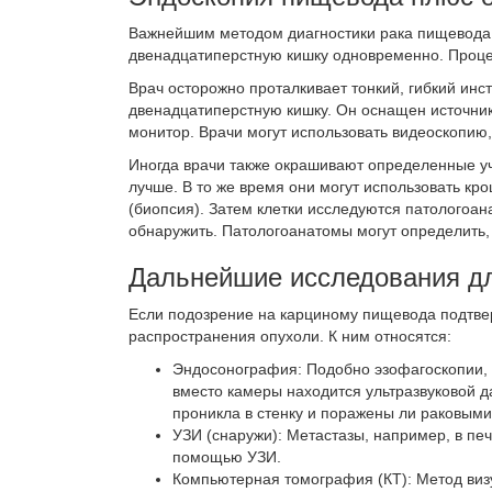
Важнейшим методом
диагностики рака пищевода
двенадцатиперстную кишку одновременно. Проце
Врач осторожно проталкивает тонкий, гибкий инст
двенадцатиперстную кишку. Он оснащен источник
монитор. Врачи могут использовать видеоскопию
Иногда врачи также окрашивают определенные уч
лучше. В то же время они могут использовать кр
(биопсия). Затем клетки исследуются патологоа
обнаружить. Патологоанатомы могут определить,
Дальнейшие исследования
д
Если подозрение на карциному пищевода подтве
распространения опухоли. К ним относятся:
Эндосонография
: Подобно эзофагоскопии, 
вместо камеры находится ультразвуковой д
проникла в стенку и поражены ли раковым
УЗИ (снаружи):
Метастазы, например, в печ
помощью УЗИ.
Компьютерная томография (КТ):
Метод визу