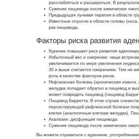
расслабляться и расширяться. В результат
Сужение пищевода
после химических ожог
Предыдущая лучевая терапия
в области гр
Известные опухоли
в
области головы (носа,
рак пищевода.
Факторы риска развития аде
Курение
повышает риск развития аденокар
Избыточный вес и ожирение
: чаще встреча
увеличивается по мере увеличения индекс
30 и выше считается ожирением. Тем не ме
роль в качестве факторов риска.
Рефлюксная болезнь
(хроническая изжога,
желудка попадает обратно в пищевод и вы
может повредить пищевод (пищевод Барретт
Пищевод Барретта
: В этом случае слизист
персистирующей рефлюксной болезни покр
клетки (аналогичные клеткам желудка). Пи
Ахалазия
: дисфункция пищевода
Сужение пищевода
после химических ожог
Вы можете справиться с курением, употреблением