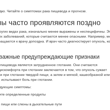
дко. Читайте о симптомах рака пищевода и прогнозе.
мы часто проявляются поздно
 других видах рака, изначально менее выражены и неспецифичны. Э
угих заболеваний, которые считаются менее опасными. Например, м
ащаются к врачу допоздна. И врач часто диагностирует опухоль, ко
важные предупреждающие признаки
 пищевода является
затрудненное глотание
. Они считаются
дискомфорта при глотании заключается в том, что опухоль сужает
 при глотании твердой пищи, а затем и мягкой, кашеобразной или
а
испытывают
боль
при глотании.
едующие симптомы:
ите определенные продукты
я пищи или слюны в дыхательные пути