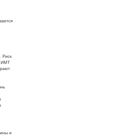
ивается
. Риск
, ИМТ
грают
знь
и
е
чины и