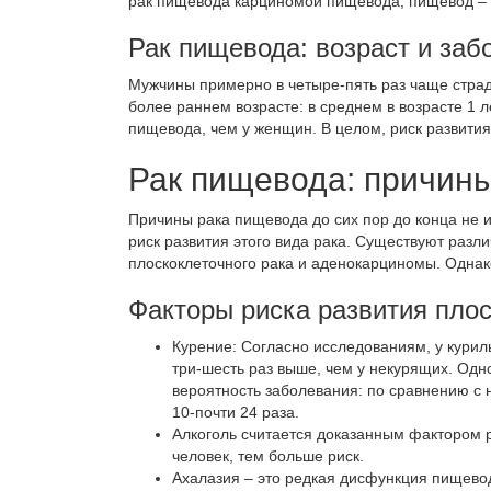
рак
пищевода карциномой
пищевода, пищевод – 
Рак пищевода: возраст
и заб
Мужчины примерно в четыре-пять раз чаще стр
более раннем возрасте: в среднем в возрасте 1 
пищевода, чем у женщин. В целом, риск развития
Рак пищевода: причины
Причины рака пищевода до сих пор до конца не 
риск развития этого вида рака. Существуют разл
плоскоклеточного рака и аденокарциномы. Однак
Факторы риска развития плос
Курение
: Согласно исследованиям, у кури
три-шесть раз выше, чем у некурящих. Од
вероятность заболевания: по сравнению с 
10-почти 24 раза.
Алкоголь
считается доказанным фактором р
человек, тем больше риск.
Ахалазия
– это редкая дисфункция пищевод