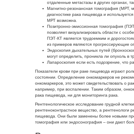
отдаленные метастазы в других органах, так
Магнитно-резонансная томография (МРТ,
м
диагностике рака пищевода и используется
МРТ возможна.
Позитронно-эмиссионная томография (ПЭТ
позволяет визуализировать области с особе
ПЭТ-КТ является трудоемким и дорогостоя
из примеров являются прогрессирующие оп
Эндоскопия дыхательных путей
(бронхоско
могут определить, проникла ли опухоль в т
Лапароскопия если есть подозрение, что р
Показатели крови при раке пищевода
играют роль
состоянии. Определение онкомаркеров не реком
онкомаркеров, это может свидетельствовать о ра
например, при воспалении. Таким образом, онко
рака пищевода, ни для мониторинга рака.
Рентгенологическое исследование грудной клетк
рентгеноконтрастное вещество, а рентгенологи 
пищевода
. Они были заменены более новыми пр
томография или эндосонография – они дают боле