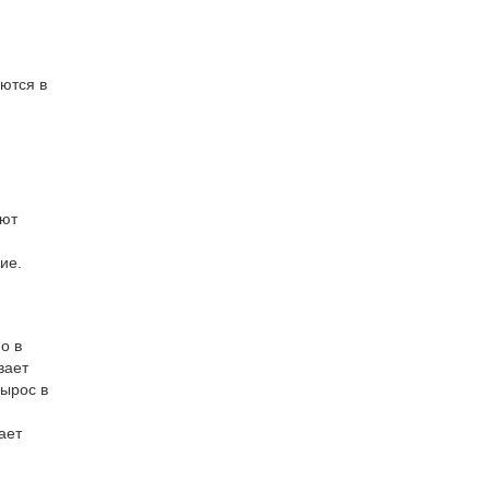
уются в
ают
ие.
о в
вает
вырос в
ает