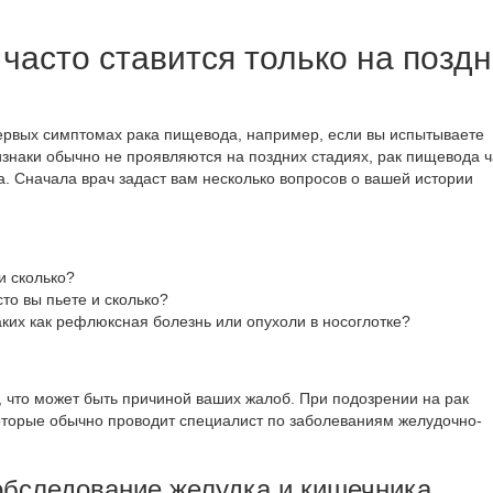
часто ставится только на позд
ервых симптомах рака пищевода, например, если вы испытываете
ризнаки обычно не проявляются на поздних стадиях,
рак пищевода
ч
а
. Сначала врач задаст вам несколько
вопросов о вашей истории
 и сколько?
сто вы пьете и сколько?
аких как рефлюксная болезнь или опухоли в носоглотке?
, что может быть причиной ваших жалоб. При подозрении на рак
торые обычно проводит специалист по заболеваниям желудочно-
бследование желудка и кишечника