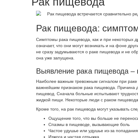
Рак пищевода
Рак пищевода встречается сравнительно ре
Рак пищевода: симпто
Симптомы рака пищевода
, как и при некоторых
означает, что они могут возникать и на фоне др
не сразу задумываются о раке пищевода и не обр
она уже запущена.
Выявление рака пищевода
– 
Наиболее важным тревожным сигналом при раке
важнейшим
признаком рака пищевода
. Причина 
пищевод. Сначала больные испытывают трудности
жидкой пищи. Некоторые люди с
раком пищевод
Кроме того, на
рак пищевода
могут указывать сл
Ощущение того, что вы больше не перенос
Спазмы в пищеводе, вызывающие
боль
Частое удушье или удушье из-за попадани
Изжога и частая отрыжка