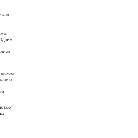
ожна,
ами.
 Одним
Врачи
ическом
рацию
ки
лотают
ка