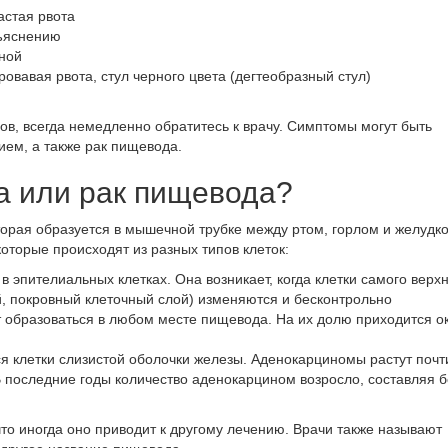
астая рвота
бъяснению
иной
овавая рвота, стул черного цвета (дегтеобразный стул)
ов
, всегда немедленно обратитесь к врачу. Симптомы могут быть
ием, а также
рак пищевода
.
а или рак пищевода?
торая образуется в мышечной трубке между ртом, горлом и желудк
оторые происходят из разных типов клеток:
т в эпителиальных клетках. Она возникает, когда клетки самого верх
й, покровный клеточный слой) изменяются и бесконтрольно
 образоваться в любом месте пищевода. На их долю приходится о
ся клетки слизистой оболочки железы. Аденокарциномы растут почт
 последние годы количество аденокарцином возросло, составляя 
то иногда оно приводит к другому лечению. Врачи также называют