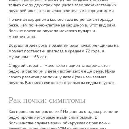
только около двух-трех процентов всех злокачественных
опухолей являются почечно-клеточными карциномами.
Почечная карцинома малого таза встречается гораздо
реже, чем почечно-клеточная карцинома. Этот вид рака
больше похож на опухоли мочевого пузыря и
мочеточников.
Возраст играет роль в развитии рака почки: женщинам на
момент постановки диагноза в среднем 72 года, а
мужчинам — 68 лет.
С другой стороны, маленькие пациенты встречаются
редко, а рак почки у детей встречается еще реже. Из-за
своего развития рак почки у детей (так называемая
опухоль Вильмса) считается отдельным видом опухоли.
Рак почки: симптомы
Как проявляется рак почки?
На ранних стадиях рак почки
редко проявляется заметными симптомами
. В
большинстве случаев врачи обнаруживают рак почки
случайно, когда проводят УЗИ по другим причинам.