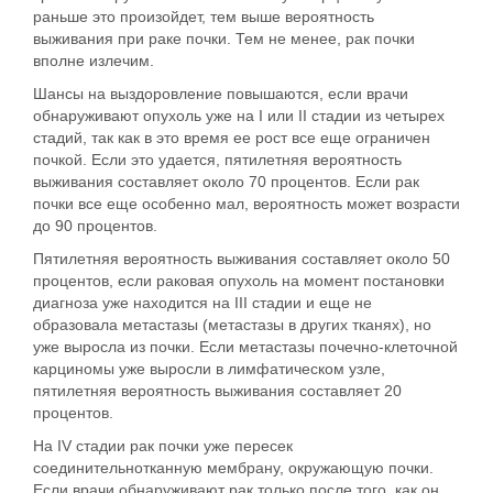
раньше это произойдет, тем выше вероятность
выживания
при раке почки. Тем не менее, рак почки
вполне излечим.
Шансы на выздоровление повышаются, если врачи
обнаруживают опухоль уже на I или II стадии из четырех
стадий, так как в это время ее рост все еще ограничен
почкой. Если это удается, пятилетняя вероятность
выживания составляет около 70 процентов. Если рак
почки все еще особенно мал, вероятность может возрасти
до 90 процентов.
Пятилетняя вероятность выживания составляет около 50
процентов, если раковая опухоль на момент постановки
диагноза уже находится на III стадии и еще не
образовала метастазы (метастазы в других тканях), но
уже выросла из почки. Если метастазы почечно-клеточной
карциномы уже выросли в лимфатическом узле,
пятилетняя вероятность выживания составляет 20
процентов.
На IV стадии рак почки уже пересек
соединительнотканную мембрану, окружающую почки.
Если врачи обнаруживают рак только после того, как он