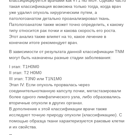
классифицируется врачами как «T1 N0 M0». Однако часто
такая классификация возможна только тогда, когда врач
уже удалил опухоль хирургическим путем, а
патологоанатом детально проанализировал ткань.
Патологоанатом также может точно определить, к какому
типу относится рак почки и какова скорость его роста.
Этот анализ также влияет на то, какое лечение в
конечном итоге рекомендует врач.
В зависимости от результата данной классификации TNM
могут быть назначены разные стадии заболевания:
I этап: Т1Н0М0
II этап: Т2 Н0М0
III этап: T3N0 или T1N1M0
Этап IV: Если опухоль прорвалась через
соединительнотканную капсулу почки, метастазировали
более одного лимфатического узла, либо образовались
вторичные опухоли в других органах.
В дополнение к этой классификации врачи также
исследуют точную природу опухоли (классификацию). С
помощью образца ткани характеризуются раковые клетки
и их свойства.