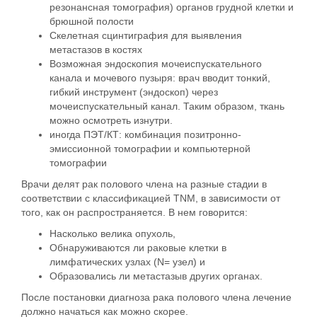
резонансная томография) органов грудной клетки и
брюшной полости
Скелетная сцинтиграфия для выявления
метастазов в костях
Возможная эндоскопия мочеиспускательного
канала и мочевого пузыря: врач вводит тонкий,
гибкий инструмент (эндоскоп) через
мочеиспускательный канал. Таким образом, ткань
можно осмотреть изнутри.
иногда ПЭТ/КТ: комбинация позитронно-
эмиссионной томографии и компьютерной
томографии
Врачи делят рак полового члена на разные стадии в
соответствии с
классификацией TNM
, в зависимости от
того, как он распространяется. В нем говорится:
Насколько
велика опухоль
,
Обнаруживаются ли раковые клетки в
лимфатических узлах (
N
= узел) и
Образовались ли
метастазы
в других органах.
После постановки диагноза рака полового члена лечение
должно начаться как можно скорее.