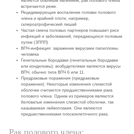
является обычным явлением, рак полового члена
встречается реже.
Рецидивирующее воспаление
головки полового
члена и крайней плоти, например,
склероатрофический лишай
Частая
смена половых партнеров
повышает риск
инфекций и заболеваний, передающихся половым
путем (ЗППП)
ВПЧ-инфекция
: заражение вирусами папилломы
человека
Генитальные бородавки
(генитальные бородавки
или кондиломы): возбудителями являются вирусы
ВПЧ, обычно типа ВПЧ 6 или 11.
Предраковые поражения (предраковые
поражения):
Некоторые изменения слизистой
оболочки считаются предшественниками рака
полового члена. Одним из примеров являются
беловатые изменения слизистой оболочки, так
называемая лейкоплакия. Они являются
предшественниками плоскоклеточного рака.
Рак полового члена: