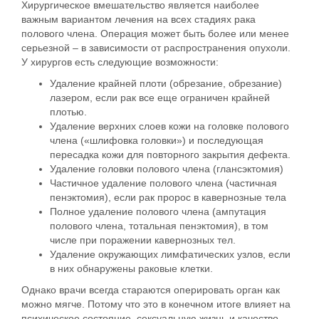
Хирургическое вмешательство является наиболее
важным вариантом лечения на всех стадиях рака
полового члена. Операция может быть более или менее
серьезной – в зависимости от распространения опухоли.
У хирургов есть следующие возможности:
Удаление крайней плоти (обрезание,
обрезание)
лазером, если рак все еще ограничен крайней
плотью.
Удаление верхних слоев
кожи на головке полового
члена
(«шлифовка головки») и последующая
пересадка кожи для повторного закрытия дефекта.
Удаление головки полового члена
(глансэктомия)
Частичное удаление полового члена
(частичная
пенэктомия), если рак пророс в кавернозные тела
Полное удаление
полового члена
(ампутация
полового члена, тотальная пенэктомия), в том
числе при поражении кавернозных тел.
Удаление
окружающих лимфатических узлов
, если
в них обнаружены раковые клетки.
Однако врачи всегда стараются оперировать орган как
можно мягче. Потому что это в конечном итоге влияет на
психическое состояние, сексуальную жизнь и качество