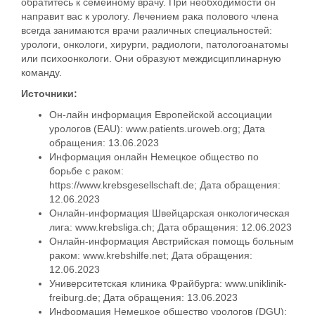
обратитесь к семейному врачу. При необходимости он
направит вас к урологу. Лечением рака полового члена
всегда занимаются врачи различных специальностей:
урологи, онкологи, хирурги, радиологи, патологоанатомы
или психоонкологи. Они образуют междисциплинарную
команду.
Источники:
Он-лайн информация Европейской ассоциации
урологов (EAU):
www.
patients.uroweb.org; Дата
обращения: 13.06.2023
Информация онлайн
Немецкое общество по
борьбе с раком:
https://www.krebsgesellschaft.de;
Дата обращения:
12.06.2023
Онлайн-информация
Швейцарская онкологическая
лига: www.krebsliga.ch;
Дата обращения: 12.06.2023
Онлайн-информация Австрийская помощь больным
раком: www.krebshilfe.net;
Дата обращения:
12.06.2023
Университетская клиника Фрайбурга
:
www.uniklinik-
freiburg.de;
Дата обращения: 13.06.2023
Информация Немецкое общество урологов (DGU):