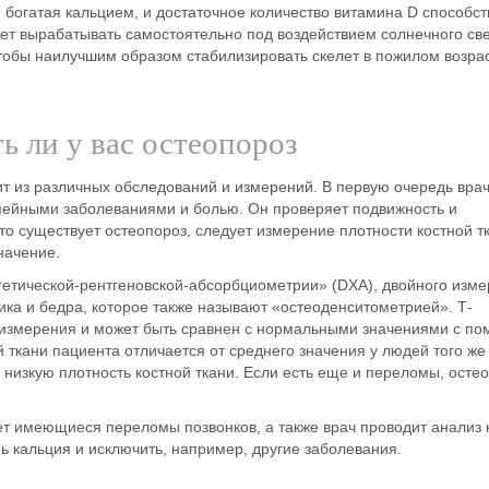
, богатая кальцием
, и достаточное количество
витамина D
способст
ет вырабатывать самостоятельно под воздействием солнечного све
 чтобы наилучшим образом стабилизировать скелет в пожилом возрас
ь ли у вас остеопороз
ит из различных обследований и измерений. В первую очередь вра
мейными заболеваниями и болью. Он проверяет подвижность и
что существует остеопороз,
следует измерение плотности костной т
начение.
етической-рентгеновской-абсорбциометрии» (DXA), двойного изм
ика и бедра, которое также называют «остеоденситометрией».
Т-
го измерения и может быть сравнен с нормальными значениями с п
й ткани пациента отличается от среднего значения у людей того же
м низкую плотность костной ткани. Если есть еще и переломы, осте
т имеющиеся переломы позвонков, а также врач проводит анализ 
ь кальция и исключить, например, другие заболевания.