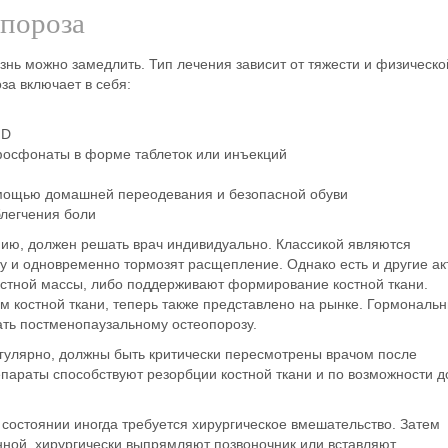
опороза
езнь можно замедлить. Тип лечения зависит от тяжести и физическо
оза
включает в себя:
 D
фосфонаты в форме таблеток или инъекций
мощью домашней переодевания и безопасной обуви
легчения боли
ию, должен решать врач индивидуально. Классикой являются
у и одновременно тормозят расщепление. Однако есть и другие а
остной массы, либо поддерживают формирование костной ткани.
 костной ткани, теперь также представлено на рынке. Гормональ
ать постменопаузальному остеопорозу.
егулярно, должны быть критически пересмотрены врачом после
епараты способствуют резорбции костной ткани и по возможности 
состоянии иногда требуется
хирургическое вмешательство
. Затем
ной, хирургически выпрямляют позвоночник или вставляют