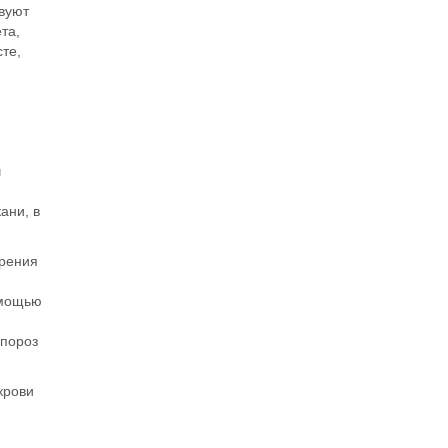
вуют
та,
те,
ч
кани,
в
ерения
омощью
опороз
крови