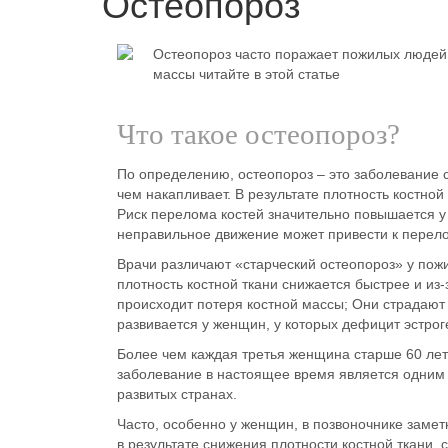
Остеопороз
Остеопороз часто поражает пожилых людей. 
массы читайте в этой статье
Что такое остеопороз?
По определению, остеопороз – это заболевание 
чем накапливает. В результате плотность костной
Риск
перелома костей
значительно повышается у 
неправильное движение может привести к перело
Врачи различают «
старческий
остеопороз» у пож
плотность костной ткани снижается быстрее и из
происходит потеря костной массы; Они страдают
развивается у женщин, у которых дефицит эстро
Более
чем каждая третья женщина
старше 60 лет
заболевание в настоящее время является одним
развитых странах.
Часто, особенно у женщин, в позвоночнике заме
в результате снижения плотности костной ткани,