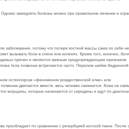
. Однако замедлить болезнь можно при правильном лечении и огра
ле заболевания, потому что потеря костной массы сама по себе не
может вызывать
боли в спине или коленях
. Кроме того, конечно, бол
 видимых причин и являются важным предупреждающим признаком
лома тела позвонка встречаются часто. Перелом шейки бедренной
нном остеопорозе «феноменом рождественской елки» или
то позвонки двигаются вместе, весь человек сжимается. Кожа не сжи
уются морщины, которые начинаются от середины и идут по диагона
ва преобладает по сравнению с резорбцией костной ткани. После 