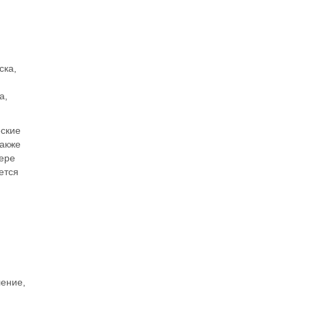
ска,
а,
еские
также
тере
ется
ление,