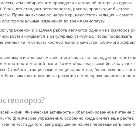
массы, чем набирает,
что приводит к ежегодной потере до одного
. У тех, кто страдает остеопорозом, распад происходит быстрее:
массы. Причины включают, например,
недостаток кальция
– самого
– или гормональные изменения во время менопаузы.
их упражнений и сидячая работа являются одними из факторов ри
лизм костей нуждается в регулярных стимулах, чтобы продолжать
ые влияют на плотность костной ткани в качестве побочного эффект
ванием» в истинном смысле этого слова, но наследуются генетич
ием плотности костной ткани. Таким образом, в семейных случаях 
за. Стройные, грациозные женщины, кажется, более склонны к по
ым большим фактором риска развития остеопороза является и оста
остеопороз?
всей жизни. Физическая активность и сбалансированное питание
с
м, что физические упражнения, особенно когда скелет еще растет,
крепче кости до того, как разрушение начнет перевешивать накоп