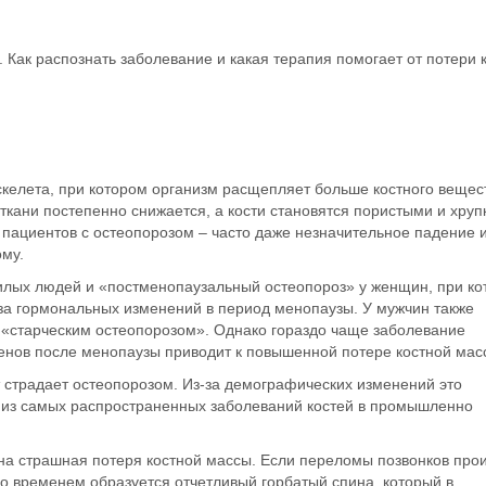
Как распознать заболевание и какая терапия помогает от потери 
скелета, при котором организм расщепляет больше
костного вещес
 ткани постепенно снижается, а кости становятся пористыми и хруп
пациентов с остеопорозом – часто даже незначительное падение 
му.
илых людей и «
постменопаузальный остеопороз»
у женщин, при к
-за гормональных изменений в период менопаузы. У мужчин также
 «старческим остеопорозом». Однако гораздо чаще заболевание
генов после менопаузы приводит к повышенной потере костной мас
 страдает остеопорозом. Из-за демографических изменений это
 из самых распространенных заболеваний костей в промышленно
тна страшная потеря костной массы. Если переломы позвонков про
 со временем образуется отчетливый горбатый спина, который в