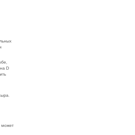
альных
и
ыбе,
ина D
ить
сыра.
е может