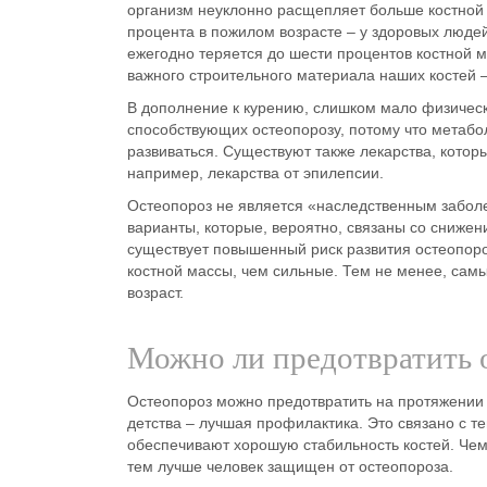
организм неуклонно
расщепляет больше костной 
процента в пожилом возрасте – у здоровых людей
ежегодно теряется до шести процентов костной 
важного строительного материала наших костей 
В дополнение к курению, слишком мало физическ
способствующих остеопорозу, потому что метабо
развиваться. Существуют также лекарства, котор
например, лекарства от эпилепсии.
Остеопороз не является «наследственным заболе
варианты, которые, вероятно, связаны со снижен
существует повышенный риск развития остеопоро
костной массы, чем сильные. Тем не менее, сам
возраст.
Можно ли предотвратить 
Остеопороз можно предотвратить на протяжении 
детства
– лучшая профилактика. Это связано с те
обеспечивают хорошую стабильность костей. Чем 
тем лучше человек защищен от остеопороза.