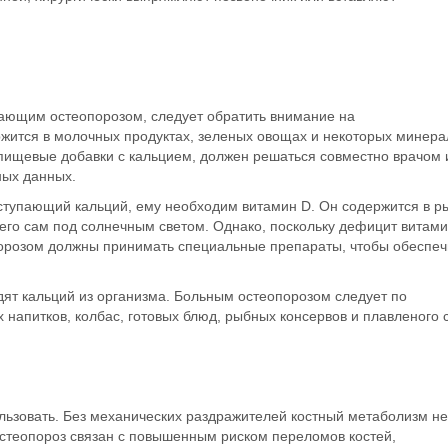
дающим остеопорозом, следует обратить внимание на
ржится в молочных продуктах, зеленых овощах и некоторых минер
 пищевые добавки с кальцием, должен решаться совместно врачом 
ных данных.
оступающий кальций, ему необходим витамин D. Он содержится в р
 его сам под
солнечным светом
. Однако, поскольку дефицит витам
порозом должны принимать специальные препараты, чтобы обеспеч
одят кальций из организма. Больным остеопорозом следует по
 напитков, колбас, готовых блюд, рыбных консервов и плавленого 
ользовать. Без механических раздражителей костный метаболизм н
остеопороз связан с повышенным риском переломов костей,