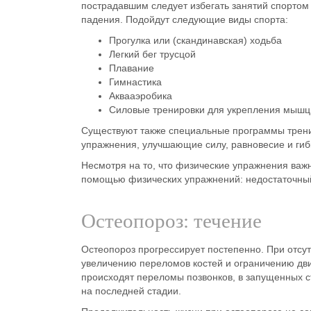
пострадавшим следует избегать занятий спорто
падения.
Подойдут следующие виды спорта:
Прогулка или (скандинавская) ходьба
Легкий бег трусцой
Плавание
Гимнастика
Аквааэробика
Силовые тренировки для укрепления мышц
Существуют также
специальные программы трен
упражнения, улучшающие силу, равновесие и гиб
Несмотря на то, что физические упражнения важ
помощью физических упражнений: недостаточный
Остеопороз: течение
Остеопороз прогрессирует постепенно. При отсут
увеличению переломов костей и ограничению дви
происходят переломы позвонков, в запущенных с
на последней стадии.