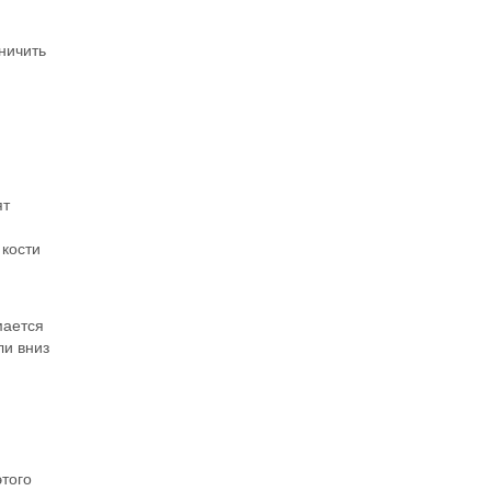
Задать вопрос специалисту
ничить
ят
 кости
мается
ли вниз
этого