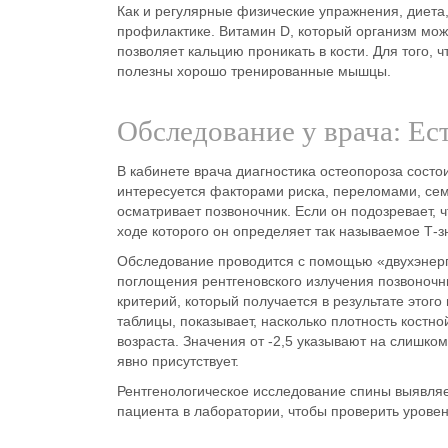
Как и регулярные физические упражнения,
диета
профилактике. Витамин D, который организм мож
позволяет кальцию проникать в кости. Для того,
полезны хорошо тренированные мышцы.
Обследование у врача: Ест
В кабинете врача диагностика остеопороза состо
интересуется факторами риска, переломами, се
осматривает позвоночник. Если он подозревает, 
ходе которого он определяет так называемое Т-з
Обследование проводится с помощью «двухэнерг
поглощения рентгеновского излучения позвоночн
критерий
, который получается в результате это
таблицы, показывает, насколько плотность костно
возраста. Значения от -2,5 указывают на слишко
явно присутствует.
Рентгенологическое исследование
спины выявляе
пациента в лаборатории, чтобы проверить уровен