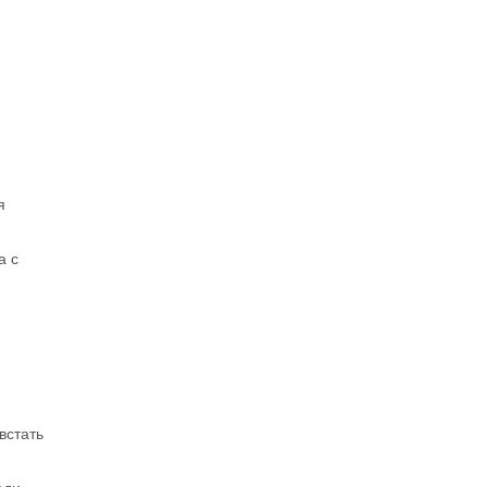
я
а с
встать