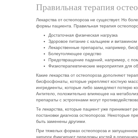
Правильная терапия осте
Лекарства от остеопороза не существует. Но бол
формы пациента.
Правильная терапия остеопор
Достаточная физическая нагрузка
Здоровое питание с кальцием и витамином
Лекарственные препараты, например, бис
Болеутоляющее средство
Предотвращение падений, например, с по
Физиотерапевтические мероприятия для об
Какие
лекарства
от остеопороза дополняют терап
бисфосфонаты, которые укрепляют костную масс
ингредиенты, которые либо замедляют потерю к
Антитело, положительно влияющее на метаболизм
препараты с эстрогенами могут противодействов
Те лекарства, которые пациент уже принимает р
постановки диагноза остеопороза: Некоторые пр
быть заменены другими.
При тяжелых формах остеопороза и запущенном 
хирурги фиксируют переломы костей в операцион