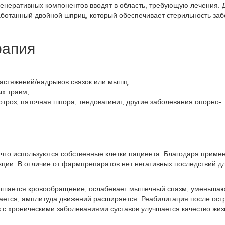
енеративных компонентов вводят в область, требующую лечения. 
аботанный двойной шприц, который обеспечивает стерильность заб
рапия
растяжений/надрывов связок или мышц;
ых травм;
ртроз, пяточная шпора, тендовагинит, другие заболевания опорно-
что используются собственные клетки пациента. Благодаря прим
ции. В отличие от фармпрепаратов нет негативных последствий д
учшается кровообращение, ослабевает мышечный спазм, уменьша
ется, амплитуда движений расширяется. Реабилитация после ост
 с хроническими заболеваниями суставов улучшается качество жиз