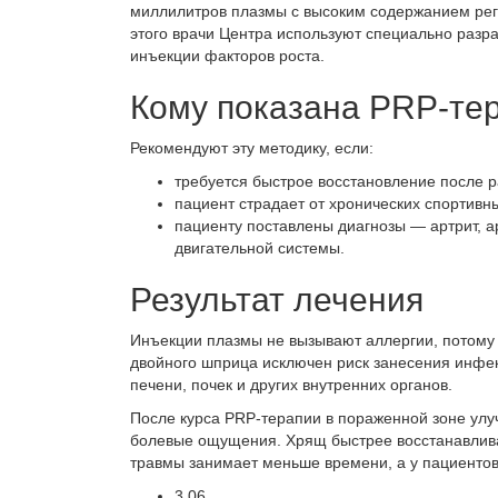
миллилитров плазмы с высоким содержанием рег
этого врачи Центра используют специально разр
инъекции факторов роста.
Кому показана PRP-те
Рекомендуют эту методику, если:
требуется быстрое восстановление после 
пациент страдает от хронических спортивн
пациенту поставлены диагнозы — артрит, а
двигательной системы.
Результат лечения
Инъекции плазмы не вызывают аллергии, потому 
двойного шприца исключен риск занесения инфек
печени, почек и других внутренних органов.
После курса PRP-терапии в пораженной зоне ул
болевые ощущения. Хрящ быстрее восстанавлива
травмы занимает меньше времени, а у пациентов
3.06