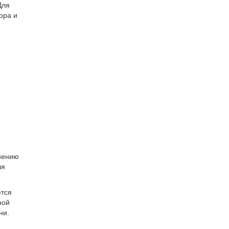
Для
ора и
енению
ля
ются
рой
ни.