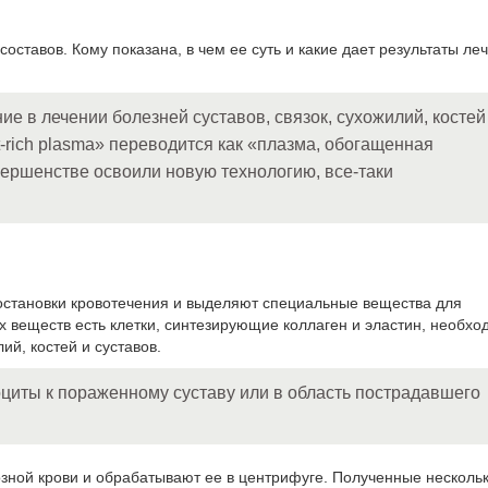
оставов. Кому показана, в чем ее суть и какие дает результаты ле
 в лечении болезней суставов, связок, сухожилий, костей
-rich plasma» переводится как «плазма, обогащенная
ершенстве освоили новую технологию, все-таки
становки кровотечения и выделяют специальные вещества для
х веществ есть клетки, синтезирующие коллаген и эластин, необх
ий, костей и суставов.
циты к пораженному суставу или в область пострадавшего
зной крови и обрабатывают ее в центрифуге. Полученные несколь