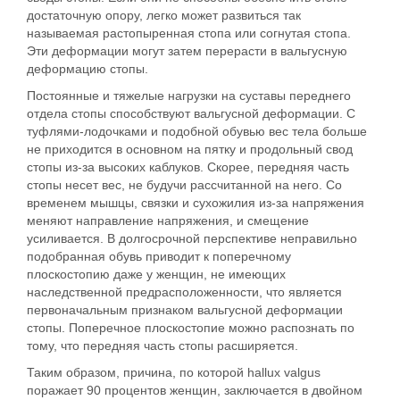
достаточную опору, легко может развиться так
называемая растопыренная стопа или согнутая стопа.
Эти деформации могут затем перерасти в вальгусную
деформацию стопы.
Постоянные и тяжелые нагрузки на суставы переднего
отдела стопы способствуют вальгусной деформации. С
туфлями-лодочками и подобной обувью вес тела больше
не приходится в основном на пятку и продольный свод
стопы из-за высоких каблуков. Скорее, передняя часть
стопы несет вес, не будучи рассчитанной на него. Со
временем мышцы, связки и сухожилия из-за напряжения
меняют направление напряжения, и смещение
усиливается. В долгосрочной перспективе неправильно
подобранная обувь приводит к поперечному
плоскостопию даже у женщин, не имеющих
наследственной предрасположенности, что является
первоначальным признаком вальгусной деформации
стопы. Поперечное плоскостопие можно распознать по
тому, что передняя часть стопы расширяется.
Таким образом, причина, по которой hallux valgus
поражает 90 процентов женщин, заключается в двойном