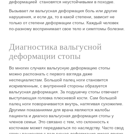
деформацией становятся неустойчивыми в походке.
Вызывает ли вальгусная деформация боль или другие
нарушения, и если да, то в какой степени, зависит не
только от степени деформации стопы. Каждый человек
по-разному воспринимает свое тело и симптомы болезни.
Диагностика вальгусной
деформации стопы
Во многих случаях вальгусную деформацию стопы
можно
распознать с первого взгляда
даже
неспециалистам. Большой палец ноги становится
искривленным, с внутренней стороны образуется
вальгусная деформация. За подушечку стопы отвечает
выступающая головка плюсневой кости. Сам большой
палец ноги поворачивается внутрь, натягивая сухожилие.
Другими показаниями для врача являются жалобы
пациента и диагноз вальгусная деформация стопы у
членов семьи. Это связано с тем, что склонность к
косточкам может передаваться по наследству. Часто свод
стопы пациентов с вальгусная деформация имеет другие