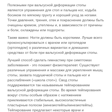
Полезными при вальгусной деформации стопы
являются
упражнения для стоп и пальцев ног
, ходьба
босиком по мягкому грунту и хороший уход за ногами.
Точки давления, трения, отек и покраснение должны быть
очищены кремом, утеплены и, в зависимости от причины
и боли, охлаждены или подогреты.
Также важно:
Ногти должны быть короткими. Лучше всего
проконсультироваться с врачом или ортопедом
(ортопедом) о различных вариантах и домашних
средствах от боли при вальгусной деформации стопы.
Лучший способ сделать гимнастику при симптомах
заболевания - это покажет физиотерапевт. Существуют
различные упражнения и массажи для укрепления мышц
стопы, захвата подушечкой стопы и пальцев ног и
расслабления («школа стоп»). Свод стопы
поддерживается так называемым тейпированием
вальгусной деформации стопы. Во время тейпирования
вокруг стопы особым образом с натяжением
приклеиваются стабильные, высокоэластичные
пластырные полоски (кинезиотейпы/кинезиотейпы).
Тейпирование предлагают некоторые врачи и