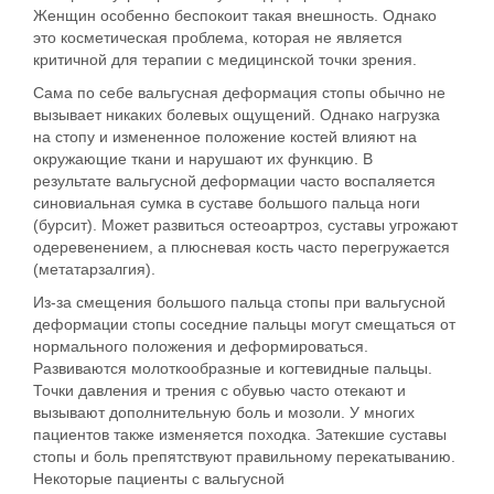
Женщин особенно беспокоит такая внешность. Однако
это косметическая проблема, которая не является
критичной для терапии с медицинской точки зрения.
Сама по себе вальгусная деформация стопы обычно не
вызывает никаких болевых ощущений. Однако нагрузка
на стопу и измененное положение костей влияют на
окружающие ткани и нарушают их функцию. В
результате вальгусной деформации часто воспаляется
синовиальная сумка в суставе большого пальца ноги
(бурсит). Может развиться остеоартроз, суставы угрожают
одеревенением, а плюсневая кость часто перегружается
(метатарзалгия).
Из-за смещения большого пальца стопы при вальгусной
деформации стопы соседние пальцы могут смещаться от
нормального положения и деформироваться.
Развиваются молоткообразные и когтевидные пальцы.
Точки давления и трения с обувью часто отекают и
вызывают дополнительную боль и мозоли. У многих
пациентов также изменяется походка. Затекшие суставы
стопы и боль препятствуют правильному перекатыванию.
Некоторые пациенты с вальгусной