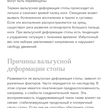
могут быть перемещены.
Термин вальгусная деформация стопы происходит из
латыни и означает кривой палец ноги. Смещение может
вызвать болезненное воспаление в тканях и суставах.
Если эти воспаления распространяются на хрящ,
существует риск развития остеоартрита большого пальца
ноги. При вальгусной деформации стопы есть тенденция
к ухудшению ситуации с течением времени. Избыточный
вес или каблуки увеличивают напряжение и нарушают
свободу движений.
Причины вальгусной
деформации стопы
Развивается ли вальгусная деформация стопы, зависит от
различных факторов. Часто передается по наследству. В
этом случае имеется
генетическая предрасположенность
,
например, к слабости соединительной ткани. Эта
восприимчивость поддерживающей ткани также влияет на
связки, стабилизирующие продольный и поперечный
своды стопы. Если они не способны обеспечить стопе