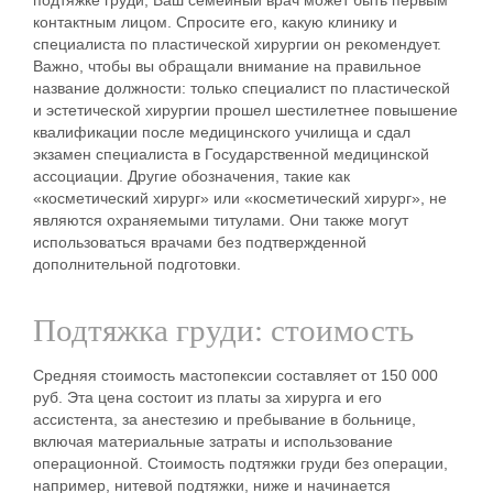
подтяжке
груди, Ваш семейный врач может быть первым
контактным лицом. Спросите его, какую
клинику
и
специалиста по пластической
хирургии
он рекомендует.
Важно, чтобы вы обращали внимание на правильное
название должности: только
специалист по пластической
и эстетической хирургии
прошел шестилетнее повышение
квалификации после медицинского училища и сдал
экзамен специалиста в Государственной медицинской
ассоциации. Другие обозначения, такие как
«косметический хирург» или «косметический хирург», не
являются охраняемыми титулами. Они также могут
использоваться врачами без подтвержденной
дополнительной подготовки.
Подтяжка груди: стоимость
Средняя стоимость
мастопексии
составляет от 150 000
руб. Эта
цена
состоит из платы за хирурга и его
ассистента, за анестезию и пребывание в больнице,
включая материальные
затраты
и использование
операционной. Стоимость подтяжки груди без операции,
например, нитевой
подтяжки
, ниже и начинается