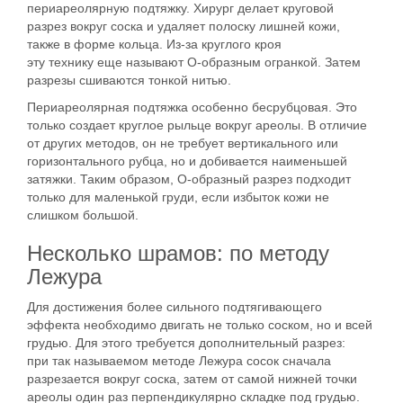
периареолярную подтяжку. Хирург делает круговой
разрез вокруг соска и удаляет полоску лишней кожи,
также в форме кольца. Из-за круглого кроя
эту
технику
еще называют
О-образным огранкой
. Затем
разрезы сшиваются тонкой нитью.
Периареолярная подтяжка особенно
бесрубцовая
. Это
только создает круглое рыльце вокруг ареолы. В отличие
от других
методов
, он
не требует вертикального или
горизонтального рубца
, но и добивается
наименьшей
затяжки
. Таким образом,
О-образный разрез
подходит
только для маленькой груди, если избыток кожи не
слишком большой.
Несколько
шрамов
: по методу
Л
ежура
Для достижения более сильного подтягивающего
эффекта необходимо двигать не только соском, но и всей
грудью. Для этого требуется дополнительный разрез:
при
так называемом
методе
Лежура
сосок сначала
разрезается вокруг соска, затем от самой нижней точки
ареолы один раз перпендикулярно складке под грудью.