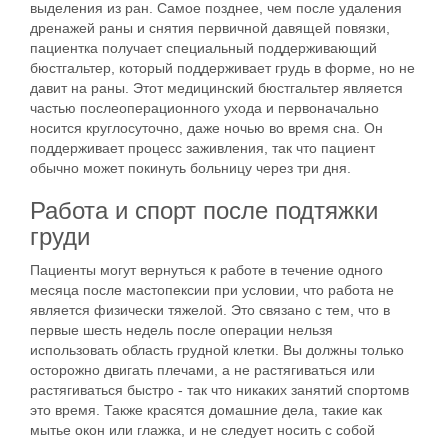
выделения из ран. Самое позднее, чем после удаления
дренажей раны и снятия первичной давящей повязки,
пациентка получает специальный
поддерживающий
бюстгальтер
, который поддерживает грудь в форме, но не
давит на раны. Этот медицинский бюстгальтер является
частью
послеоперационного ухода
и первоначально
носится круглосуточно, даже ночью во время сна. Он
поддерживает
процесс заживления
, так что пациент
обычно может покинуть
больницу
через три дня
.
Работа и спорт после подтяжки
груди
Пациенты могут вернуться к работе в течение одного
месяца после
мастопексии
при условии, что работа
не
является физически тяжелой
. Это связано с тем, что в
первые шесть недель после
операции
нельзя
использовать область грудной клетки. Вы должны только
осторожно двигать плечами, а не растягиваться или
растягиваться быстро - так что никаких
занятий спортом
в
это время. Также красятся домашние дела, такие как
мытье окон или глажка, и не следует носить с собой