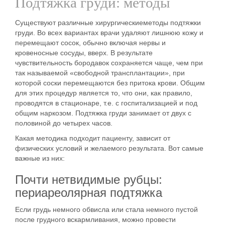
Подтяжка груди: методы
Существуют различные хирургические
методы
подтяжки
груди. Во всех вариантах врачи удаляют лишнюю кожу и
перемещают сосок, обычно включая нервы и
кровеносные сосуды, вверх. В результате
чувствительность бородавок сохраняется чаще, чем при
так называемой «свободной трансплантации», при
которой соски перемещаются без притока крови. Общим
для этих процедур является то, что они, как правило,
проводятся в стационаре, т.е. с госпитализацией и под
общим наркозом.
Подтяжка груди
занимает от двух с
половиной до четырех часов
.
Какая методика подходит пациенту, зависит от
физических условий и желаемого результата. Вот
самые
важные
из
них:
Почти
нет
видимые
рубцы
:
периареолярная подтяжка
Если грудь немного обвисла или стала немного пустой
после
грудного вскармливания
, можно провести