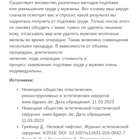
Существует множество
различных
методов
подтяжки
или
уменьшения
груди у мужчины:
Вот
почему ваш хирург
сначала осмотрит вас и спросит, какой результат вы
надеетесь получить от
подтяжки груди
. Только после этого
он сможет обсудить с вами, нужно ли удалять
лишнюю
кожу
,
отсасывать жир
или удалять
мужские молочные
железы
во время операции. Также возможно совмещение
нескольких процедур. В зависимости от объема
процедуры, длительности
лечения,
хода
операции,
стоимость
и
процесс
заживления подтяжки груди
у
мужчин
очень
индивидуальны.
Источники:
Немецкое
общество пластических,
реконструктивных и эстетических хирургов:
www.dgpaec.de; Дата обращения: 11.03.2023
Немецкая общество
эстетической пластической
хирургии:
www.dgaepc.de; Дата обращения:
11.03.2023
Грейнер
Д.: Нитевой лифтинг;
Журнал эстетической
хирургии; 9/2016; DOI:
10.1007/s12631-016-0042-7