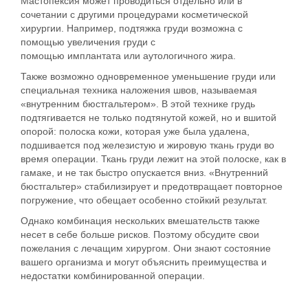
Мастопексия
может проводиться отдельно или в
сочетании с другими процедурами косметической
хирургии. Например, подтяжка
груди возможна с
помощью
увеличения груди
с
помощью
имплантата
или
аутологичного жира
.
Также
возможно
одновременное уменьшение
груди
или
специальная техника наложения швов
,
называемая
«
внутренним бюстгальтером
».
В этой технике грудь
подтягивается не только подтянутой кожей, но и вшитой
опорой: полоска кожи, которая уже была удалена,
подшивается под железистую и жировую ткань груди во
время операции. Ткань груди лежит на этой полоске, как в
гамаке, и не так быстро опускается вниз. «
Внутренний
бюстгальтер» стабилизирует и предотвращает повторное
погружение
, что обещает особенно стойкий результат.
Однако комбинация нескольких
вмешательств также
несет в себе больше рисков
. Поэтому обсудите свои
пожелания с лечащим хирургом. Они знают состояние
вашего организма и могут объяснить преимущества и
недостатки комбинированной операции.