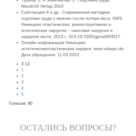
Туркоф Э. и Зоннлейтер Э.: Подтяжка груди;
Maudrich Verlag 2010
Субстанция А и др.:
Современная методика
подтяжки груди у мужчин после потери веса;
GMS
Немецкая пластическая, реконструктивная и
эстетическая хирургия – ожоговая хирургия и
хирургия кисти; 2013 г.; DOI:
10.3205/gpras000017
Онлайн-информация
Немецкие
эстетические
пластические хирурги: www.vdaepc.de;
Дата обращения: 11.03.2023
3.12
1
2
3
4
5
Голосов:
90
ОСТАЛИСЬ ВОПРОСЫ?