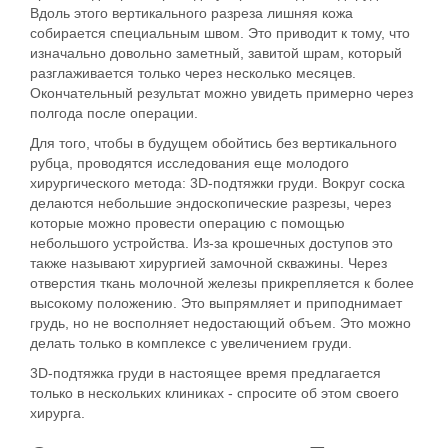
Вдоль этого вертикального разреза лишняя кожа
собирается
специальным швом
. Это приводит к тому, что
изначально довольно заметный, завитой
шрам
, который
разглаживается только через несколько месяцев.
Окончательный результат можно увидеть примерно через
полгода после операции.
Для того, чтобы в будущем обойтись
без вертикального
рубца
, проводятся исследования еще молодого
хирургического метода:
3D-подтяжки
груди
. Вокруг соска
делаются небольшие эндоскопические разрезы, через
которые можно провести операцию с помощью
небольшого устройства. Из-за крошечных доступов это
также называют хирургией замочной скважины. Через
отверстия ткань молочной железы прикрепляется к более
высокому положению. Это выпрямляет и приподнимает
грудь, но не восполняет недостающий объем. Это можно
делать только в комплексе с увеличением груди.
3D-подтяжка
груди
в настоящее время предлагается
только в нескольких
клиниках
- спросите об этом своего
хирурга.