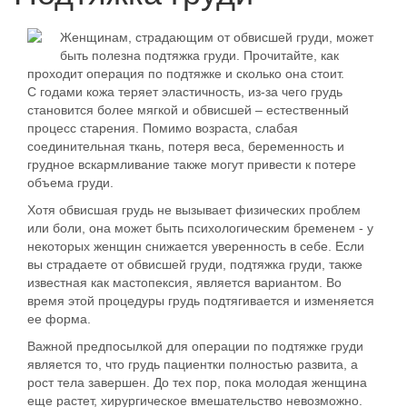
Женщинам, страдающим от обвисшей груди, может
быть полезна подтяжка груди. Прочитайте, как
проходит операция по подтяжке и сколько она стоит.
С годами кожа теряет эластичность, из-за чего грудь
становится более мягкой и обвисшей – естественный
процесс старения. Помимо
возраста
,
слабая
соединительная ткань
,
потеря веса
,
беременность
и
грудное вскармливание также могут привести к потере
объема
груди
.
Хотя обвисшая грудь не вызывает физических проблем
или боли, она может быть
психологическим бременем
- у
некоторых женщин снижается уверенность в себе. Если
вы страдаете от обвисшей груди, подтяжка груди, также
известная как мастопексия, является вариантом. Во
время этой процедуры грудь подтягивается и изменяется
ее форма.
Важной предпосылкой для операции по подтяжке груди
является то, что грудь пациентки полностью развита, а
рост тела завершен. До тех пор, пока молодая женщина
еще растет, хирургическое вмешательство невозможно.