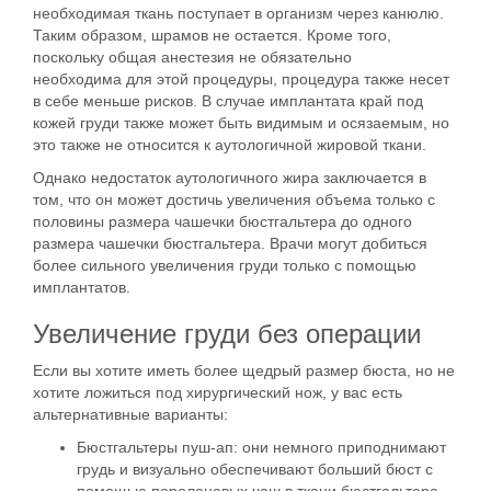
необходимая ткань поступает в организм через канюлю.
Таким образом, шрамов не остается. Кроме того,
поскольку общая
анестезия не обязательно
необходима
для этой процедуры, процедура также несет
в себе меньше рисков. В случае имплантата край под
кожей груди также может быть видимым и осязаемым, но
это также не относится к аутологичной жировой ткани.
Однако недостаток аутологичного жира заключается в
том, что
он может достичь увеличения объема только с
половины размера чашечки бюстгальтера до одного
размера чашечки бюстгальтера
. Врачи могут добиться
более сильного увеличения груди только с помощью
имплантатов.
Увеличение груди без операции
Если вы хотите иметь более щедрый размер бюста, но не
хотите ложиться под хирургический нож, у вас есть
альтернативные варианты:
Бюстгальтеры пуш-ап:
они немного приподнимают
грудь и визуально обеспечивают больший бюст с
помощью поролоновых чаш в ткани бюстгальтера.