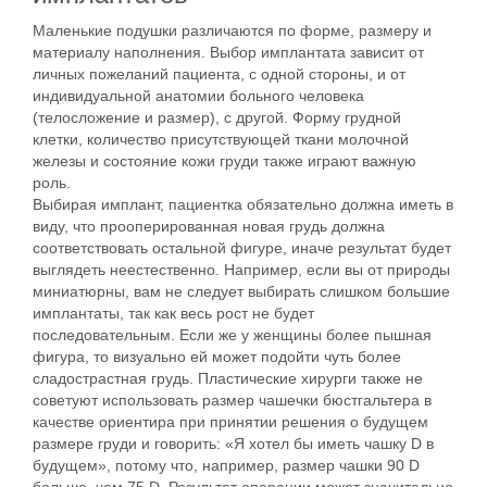
Маленькие подушки различаются по форме, размеру и
материалу наполнения. Выбор имплантата зависит от
личных пожеланий пациента, с одной стороны, и от
индивидуальной анатомии больного человека
(телосложение и размер), с другой. Форму грудной
клетки, количество присутствующей ткани молочной
железы и состояние кожи груди также играют важную
роль.
Выбирая имплант, пациентка обязательно должна иметь в
виду, что прооперированная новая
грудь должна
соответствовать остальной
фигуре, иначе результат будет
выглядеть неестественно. Например, если вы от природы
миниатюрны, вам не следует выбирать слишком большие
имплантаты, так как весь рост не будет
последовательным. Если же у женщины более пышная
фигура, то визуально ей может подойти чуть более
сладострастная грудь. Пластические хирурги также не
советуют использовать размер чашечки бюстгальтера в
качестве ориентира при принятии решения о будущем
размере груди и говорить: «Я хотел бы иметь чашку D в
будущем», потому что, например, размер чашки 90 D
больше, чем 75 D. Результат операции может значительно