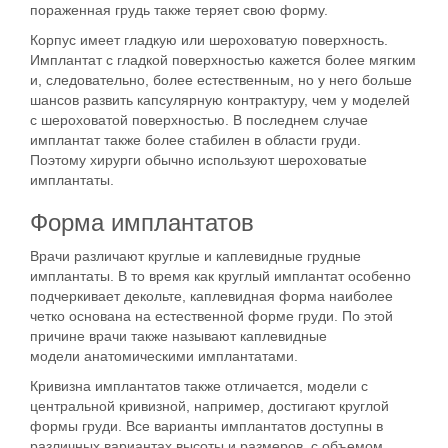
пораженная грудь также теряет свою форму.
Корпус
имеет гладкую или шероховатую поверхность.
Имплантат с гладкой поверхностью кажется более мягким
и, следовательно, более естественным, но у него больше
шансов развить капсулярную контрактуру, чем у моделей
с шероховатой поверхностью. В последнем случае
имплантат также более стабилен в области груди.
Поэтому хирурги обычно используют шероховатые
имплантаты.
Форма имплантатов
Врачи различают круглые и
каплевидные
грудные
имплантаты. В то время как круглый имплантат особенно
подчеркивает декольте, каплевидная форма наиболее
четко основана на естественной форме груди. По этой
причине врачи также называют каплевидные
модели
анатомическими имплантатами
.
Кривизна имплантатов также отличается, модели с
центральной кривизной, например, достигают круглой
формы груди. Все варианты имплантатов доступны в
различных вариантах высоты и размеров, с объемом