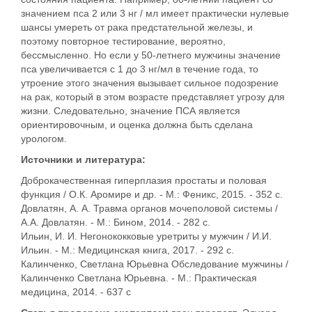
значением пса 2 или 3 нг / мл имеет практически нулевые
шансы умереть от рака предстательной железы, и
поэтому повторное тестирование, вероятно,
бессмысленно. Но если у 50-летнего мужчины значение
пса увеличивается с 1 до 3 нг/мл в течение года, то
утроение этого значения вызывает сильное подозрение
на рак, который в этом возрасте представляет угрозу для
жизни. Следовательно, значение ПСА является
ориентировочным, и оценка должна быть сделана
урологом.
Источники и литература:
Доброкачественная гиперплазия простаты и половая
функция / О.К. Аромире и др. - М.: Феникс, 2015. - 352 c.
Довлатян, А. А. Травма органов мочеполовой системы /
А.А. Довлатян. - М.: Бином, 2014. - 282 c.
Ильин, И. И. Негонококковые уретриты у мужчин / И.И.
Ильин. - М.: Медицинская книга, 2017. - 292 c.
Калинченко, Светлана Юрьевна Обследование мужчины /
Калинченко Светлана Юрьевна. - М.: Практическая
медицина, 2014. - 637 c