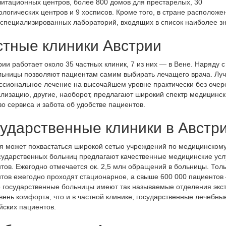
итационных центров, более 800 домов для престарелых, 30
ологических центров и 9 хосписов. Кроме того, в стране расположе
специализированных лабораторий, входящих в список наиболее з
стные клиники Австрии
рии работает около 35 частных клиник, 7 из них — в Вене. Наряду
льницы позволяют пациентам самим выбирать лечащего врача. Лу
сиональное лечение на высочайшем уровне практически без очер
лизацию, другие, наоборот, предлагают широкий спектр медицинских
во сервиса и забота об удобстве пациентов.
сударственные клиники в Австр
я может похвастаться широкой сетью учреждений по медицинскому 
сударственных больниц предлагают качественные медицинские усл
тов. Ежегодно отмечается ок. 2,5 млн обращений в больницы. Толь
тов ежегодно проходят стационарное, а свыше 600 000 пациентов 
 государственные больницы имеют так называемые отделения экстр
вень комфорта, что и в частной клинике, государственные лечебн
йских пациентов.