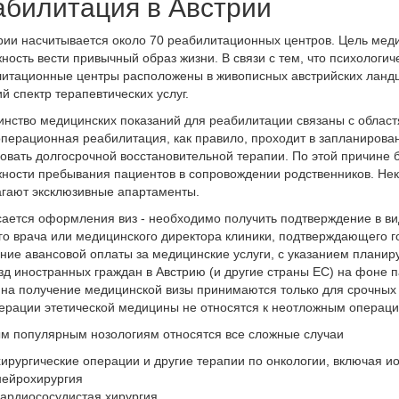
абилитация в Австрии
рии насчитывается около 70 реабилитационных центров. Цель мед
ность вести привычный образ жизни. В связи с тем, что психологич
итационные центры расположены в живописных австрийских ланд
й спектр терапевтических услуг.
нство медицинских показаний для реабилитации связаны с областя
перационная реабилитация, как правило, проходит в запланирова
овать долгосрочной восстановительной терапии. По этой причине
ности пребывания пациентов в сопровождении родственников. Не
гают эксклюзивные апартаменты.
сается оформления виз - необходимо получить подтверждение в ви
го врача или медицинского директора клиники, подтверждающего го
ние авансовой оплаты за медицинские услуги, с указанием плани
зд иностранных граждан в Австрию (и другие страны ЕС) на фоне 
 на получение медицинской визы принимаются только для срочных
ерации этетической медицины не относятся к неотложным операци
м популярным нозологиям относятся все сложные случаи
хирургические операции и другие терапии по онкологии, включая 
нейрохирургия
кардиососудистая хирургия