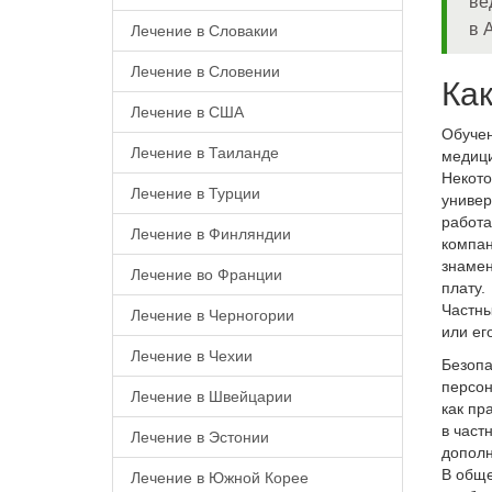
ве
в 
Лечение в Словакии
Лечение в Словении
Ка
Лечение в США
Обучен
Лечение в Таиланде
медици
Некото
Лечение в Турции
универ
работа
Лечение в Финляндии
компан
знамен
Лечение во Франции
плату.
Частны
Лечение в Черногории
или ег
Лечение в Чехии
Безопа
персон
Лечение в Швейцарии
как пр
в част
Лечение в Эстонии
дополн
В обще
Лечение в Южной Корее