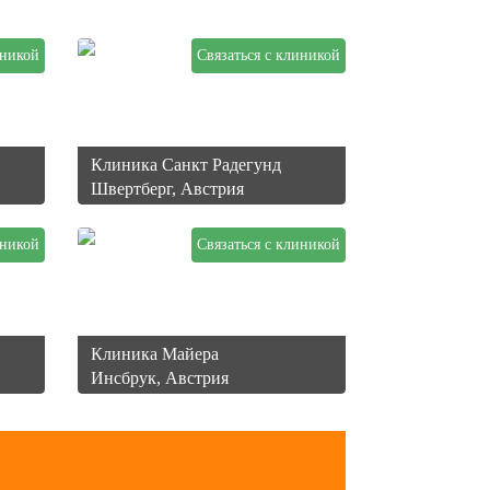
иникой
Связаться с клиникой
Клиника Санкт Радегунд
Швертберг, Австрия
иникой
Связаться с клиникой
Клиника Майера
Инсбрук, Австрия