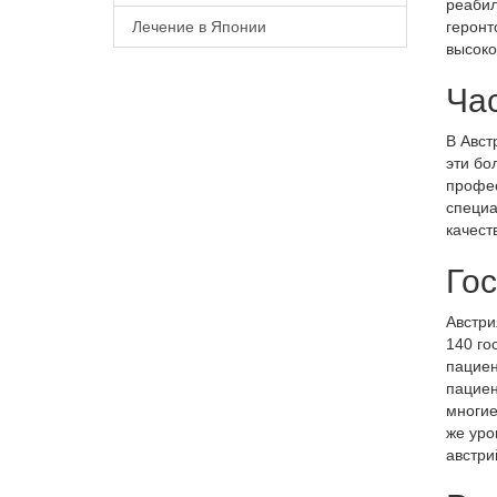
реабил
Лечение в Японии
геронт
высоко
Ча
В Авст
эти бо
профес
специа
качест
Го
Австри
140 го
пациен
пациен
многие
же уро
австри