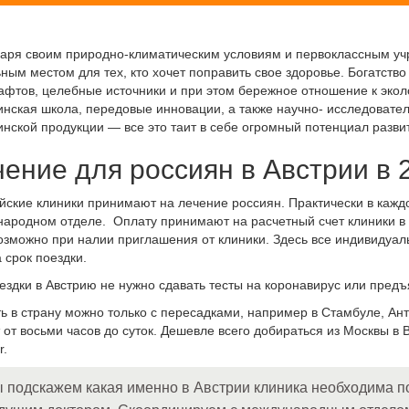
аря своим природно-климатическим условиям и первоклассным уч
ным местом для тех, кто хочет поправить свое здоровье. Богатств
фтов, целебные источники и при этом бережное отношение к эко
нская школа, передовые инновации, а также научно- исследовател
нской продукции — все это таит в себе огромный потенциал разви
ение для россиян в Австрии в 
йские клиники принимают на лечение россиян. Практически в кажд
ародном отделе. Оплату принимают на расчетный счет клиники в
озможно при налии приглашения от клиники. Здесь все индивидуал
а срок поездки.
ездки в Австрию не нужно сдавать тесты на коронавирус или предъ
ь в страну можно только с пересадками, например в Стамбуле, Ант
 от восьми часов до суток. Дешевле всего добираться из Москвы в 
r.
 подскажем какая именно в Австрии клиника необходима п