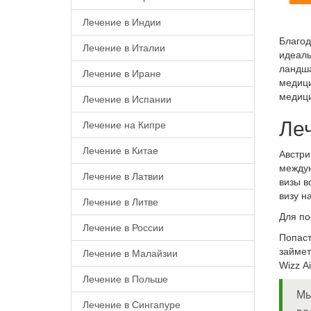
Лечение в Индии
Благод
Лечение в Италии
идеаль
ландша
Лечение в Иране
медици
медици
Лечение в Испании
Леч
Лечение на Кипре
Лечение в Китае
Австри
междун
Лечение в Латвии
визы в
визу н
Лечение в Литве
Для по
Лечение в России
Попаст
займет
Лечение в Малайзии
Wizz Ai
Лечение в Польше
Мы
Лечение в Сингапуре