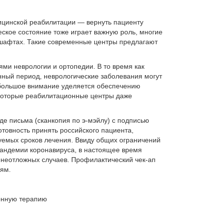
ицинской реабилитации — вернуть пациенту
еское состояние тоже играет важную роль, многие
шафтах. Такие современные центры предлагают
ми неврологии и ортопедии. В то время как
нный период, неврологические заболевания могут
 большое внимание уделяется обеспечению
которые реабилитационные центры даже
де письма (сканкопия по э-мэйлу) с подписью
товность принять российского пациента,
руемых сроков лечения. Ввиду общих ограничений
пандемии коронавируса, в настоящее время
 неотложных случаев. Профилактический чек-ап
ям.
ионную терапию