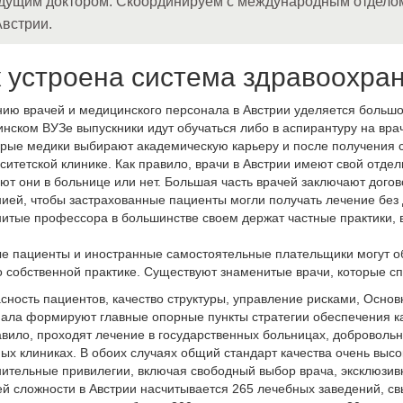
дущим доктором. Скоординируем с международным отдело
Австрии.
к устроена система здравоохра
ию врачей и медицинского персонала в Австрии уделяется больш
нском ВУЗе выпускники идут обучаться либо в аспирантуру на врач
рые медики выбирают академическую карьеру и после получения с
ситетской клинике. Как правило, врачи в Австрии имеют свой отде
ют они в больнице или нет. Большая часть врачей заключают дого
ией, чтобы застрахованные пациенты могли получать лечение без
итые профессора в большинстве своем держат частные практики, 
е пациенты и иностранные самостоятельные плательщики могут об
о собственной практике. Существуют знаменитые врачи, которые сп
сность пациентов, качество структуры, управление рисками, Осно
ала формируют главные опорные пункты стратегии обеспечения ка
авило, проходят лечение в государственных больницах, добровол
ных клиниках. В обоих случаях общий стандарт качества очень выс
ительные привилегии, включая свободный выбор врача, эксклюзив
й сложности в Австрии насчитывается 265 лечебных заведений, с