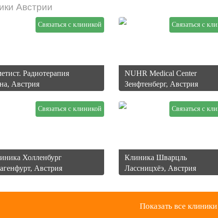
ики Австрии
Связаться с клиникой
Связаться с кл
етист. Радиотерапия
NUHR Medical Center
на, Австрия
Зенфтенберг, Австрия
Связаться с клиникой
Связаться с кл
иника Холленбург
Кли­ни­ка Шварцль
агенфурт, Австрия
Лассницхёэ, Австрия
Показать все клиники