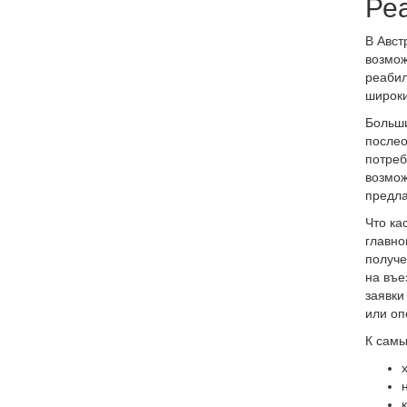
Ре
В Авст
возмож
реабил
широки
Больши
послео
потреб
возмож
предла
Что ка
главно
получе
на въе
заявки
или оп
К самы