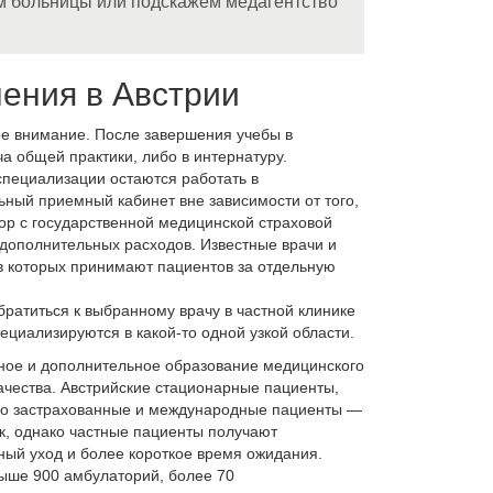
м больницы или подскажем медагентство
нения в Австрии
ое внимание. После завершения учебы в
а общей практики, либо в интернатуру.
пециализации остаются работать в
льный приемный кабинет вне зависимости от того,
вор с государственной медицинской страховой
 дополнительных расходов. Известные врачи и
в которых принимают пациентов за отдельную
ратиться к выбранному врачу в частной клинике
ециализируются в какой-то одной узкой области.
вное и дополнительное образование медицинского
чества. Австрийские стационарные пациенты,
ьно застрахованные и международные пациенты —
ок, однако частные пациенты получают
ный уход и более короткое время ожидания.
выше 900 амбулаторий, более 70