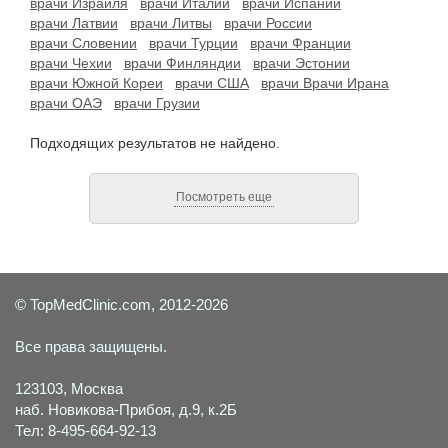
врачи Израиля
врачи Италии
врачи Испании
врачи Латвии
врачи Литвы
врачи России
врачи Словении
врачи Турции
врачи Франции
врачи Чехии
врачи Финляндии
врачи Эстонии
врачи Южной Кореи
врачи США
врачи Врачи Ирана
врачи ОАЭ
врачи Грузии
Подходящих результатов не найдено.
Посмотреть еще
© TopMedClinic.com, 2012-2026
Все права защищены.
123103, Москва
наб. Новикова-Прибоя, д.9, к.2Б
Тел: 8-495-664-92-13