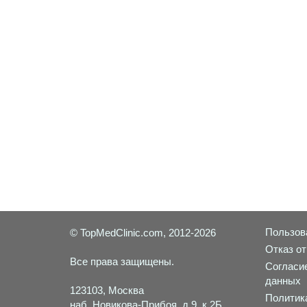
Пользов
© TopMedClinic.com, 2012-2026
Отказ от
Все права защищены.
Согласи
данных
123103, Москва
Политик
наб. Новикова-Прибоя, д.9, к.2Б