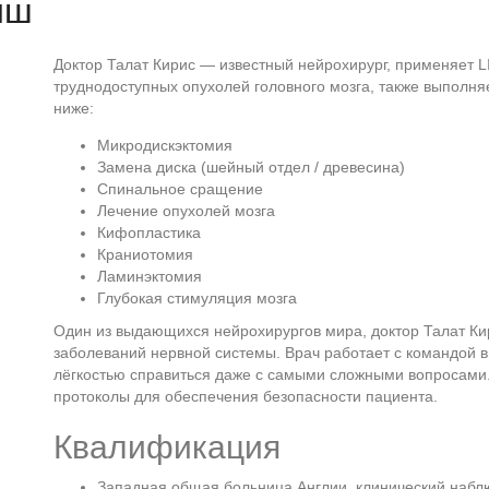
иш
Доктор Талат Кирис — известный нейрохирург, применяет L
труднодоступных опухолей головного мозга, также выполн
ниже:
Микродискэктомия
Замена диска (шейный отдел / древесина)
Спинальное сращение
Лечение опухолей мозга
Кифопластика
Краниотомия
Ламинэктомия
Глубокая стимуляция мозга
Один из выдающихся нейрохирургов мира, доктор Талат Ки
заболеваний нервной системы. Врач работает с командой 
лёгкостью справиться даже с самыми сложными вопросами
протоколы для обеспечения безопасности пациента.
Квалификация
Западная общая больница Англии, клинический набл