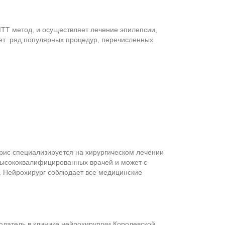
ITT метод, и осуществляет лечение эпилепсии,
яет ряд популярных процедур, перечисленных
рис специализируется на хирургическом лечении
высококвалифицированных врачей и может с
. Нейрохирург соблюдает все медицинские
юдатель в клинике нейрохирургии Королевской