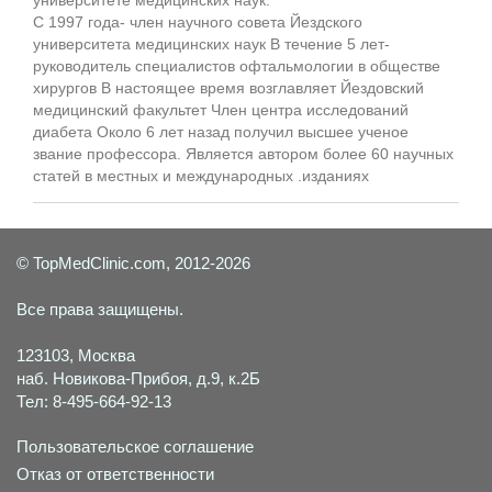
университете медицинских наук.
С 1997 года- член научного совета Йездского
университета медицинских наук В течение 5 лет-
руководитель специалистов офтальмологии в обществе
хирургов В настоящее время возглавляет Йездовский
медицинский факультет Член центра исследований
диабета Около 6 лет назад получил высшее ученое
звание профессора. Является автором более 60 научных
статей в местных и международных .изданиях
© TopMedClinic.com, 2012-2026
Все права защищены.
123103, Москва
наб. Новикова-Прибоя, д.9, к.2Б
Тел: 8-495-664-92-13
Пользовательское соглашение
Отказ от ответственности