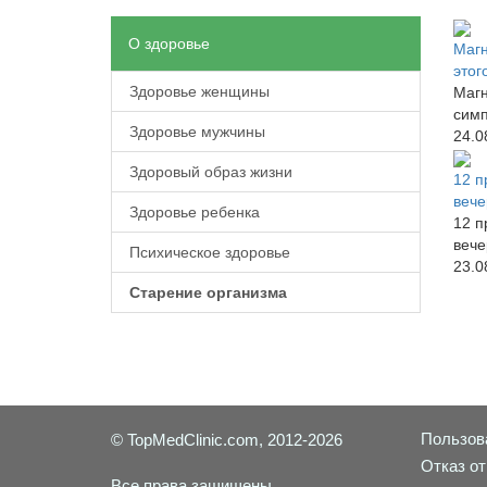
О здоровье
Магн
этог
Здоровье женщины
Магн
симп
Здоровье мужчины
24.0
Здоровый образ жизни
12 п
веч
Здоровье ребенка
12 п
вече
Психическое здоровье
23.0
Старение организма
Пользов
© TopMedClinic.com, 2012-2026
Отказ от
Все права защищены.