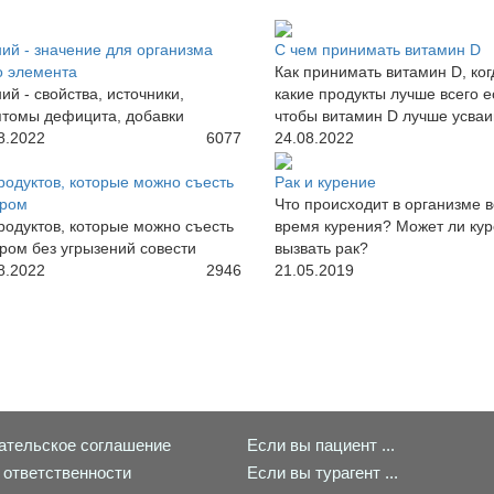
ий - значение для организма
С чем принимать витамин D
о элемента
Как принимать витамин D, ког
ий - свойства, источники,
какие продукты лучше всего е
томы дефицита, добавки
чтобы витамин D лучше усва
8.2022
6077
24.08.2022
родуктов, которые можно съесть
Рак и курение
ером
Что происходит в организме в
родуктов, которые можно съесть
время курения? Может ли ку
ром без угрызений совести
вызвать рак?
8.2022
2946
21.05.2019
ательское соглашение
Если вы пациент ...
 ответственности
Если вы турагент ...